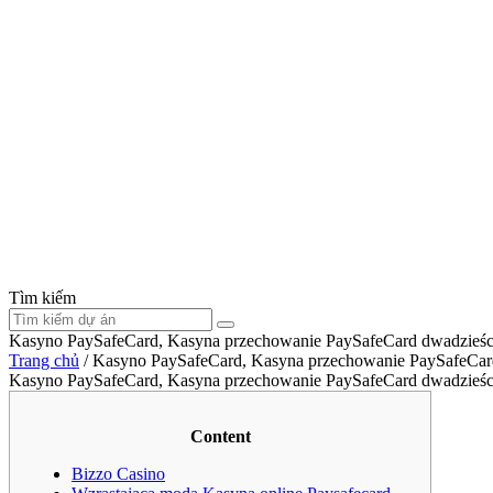
Tìm kiếm
Kasyno PaySafeCard, Kasyna przechowanie PaySafeCard dwadzieści
Trang chủ
/
Kasyno PaySafeCard, Kasyna przechowanie PaySafeCard
Kasyno PaySafeCard, Kasyna przechowanie PaySafeCard dwadzieści
Content
Bizzo Casino