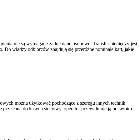
pienia nie są wymagane żadne dane osobowe. Transfer pieniędzy jest
wo.
Do władzy odbiorców znajdują się przeróżne nominale kart, jakie
sieciowych można użytkować pochodzące z szeregu innych technik
ie przesłana do kasyna sieciowy, operator przewalutuje ją po swoim