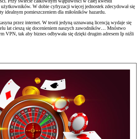
ści. Przy świecie całkowitym wątpliwości w całej kwestii
h użytkowników. W dobie cyfryzacji więcej jednostek zdecydował się
lety idealnym pomieszczeniem dla miłośników hazardu.
yna przez internet. W teorii jedyną uznawaną licencją wydaje się
wielu lat cieszą się docenieniem naszych zawodników… Mnóstwo
m VPN, tak aby biznes odbywała się dzięki drugim adresem Ip niźli