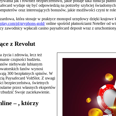
ywania jak i również bezpieczeństwu, jakie podaje taka funkcja płatno
ysafecard wydaje się być odpowiedzią na potrzeby szybciej świadomyc
omputerów oraz interesujących bonusów, jakie możliwości czyni te ro
ardowa, która stosuje w praktyce monopol urzędowy dzięki krajowe kas
eplay.com/pl/gryphons-gold/
online spośród płatnościami Neteller od 
y zawodnicy wpłacali casino paysafecard deposit wraz z uruchomiony
ące z Revolut
 życia i zdrowia, lecz też
manie czujności budżetu.
 fanów niebywale lubianym
owatorskich fanów wynosi
wają 300 bezpłatnych spinów. W
cią Paysafecard VoltSlot. Z uwagi
ści bezpieczeństwa, świetnych
opularne przez własnych ekspertów
 wzbudzić Swoje zaciekawienie.
line – , którzy