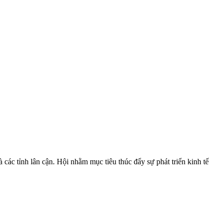
ác tỉnh lân cận. Hội nhằm mục tiêu thúc đẩy sự phát triển kinh tế