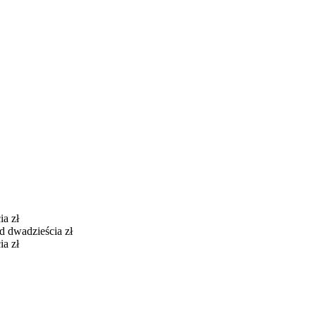
a zł
 dwadzieścia zł
a zł