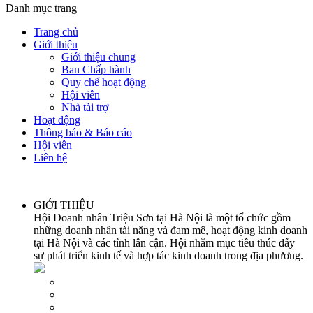
Danh mục trang
Trang chủ
Giới thiệu
Giới thiệu chung
Ban Chấp hành
Quy chế hoạt động
Hội viên
Nhà tài trợ
Hoạt động
Thông báo & Báo cáo
Hội viên
Liên hệ
GIỚI THIỆU
Hội Doanh nhân Triệu Sơn tại Hà Nội là một tổ chức gồm
những doanh nhân tài năng và đam mê, hoạt động kinh doanh
tại Hà Nội và các tỉnh lân cận. Hội nhằm mục tiêu thúc đẩy
sự phát triển kinh tế và hợp tác kinh doanh trong địa phương.