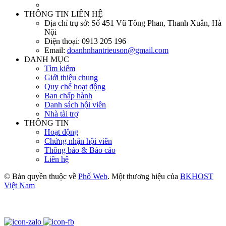
THÔNG TIN LIÊN HỆ
Địa chỉ trụ sở:
Số 451 Vũ Tông Phan, Thanh Xuân, Hà
Nội
Điện thoại:
0913 205 196
Email:
doanhnhantrieuson@gmail.com
DANH MỤC
Tìm kiếm
Giới thiệu chung
Quy chế hoạt động
Ban chấp hành
Danh sách hội viên
Nhà tài trợ
THÔNG TIN
Hoạt động
Chứng nhận hội viên
Thông báo & Báo cáo
Liên hệ
© Bản quyền thuộc về
Phố Web
. Một thương hiệu của
BKHOST
Việt Nam