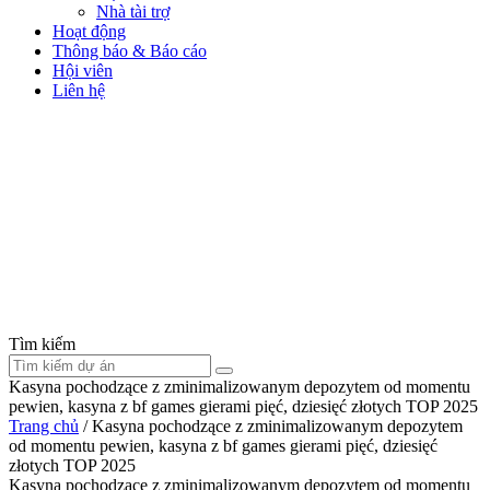
Nhà tài trợ
Hoạt động
Thông báo & Báo cáo
Hội viên
Liên hệ
Tìm kiếm
Kasyna pochodzące z zminimalizowanym depozytem od momentu
pewien, kasyna z bf games gierami pięć, dziesięć złotych TOP 2025
Trang chủ
/
Kasyna pochodzące z zminimalizowanym depozytem
od momentu pewien, kasyna z bf games gierami pięć, dziesięć
złotych TOP 2025
Kasyna pochodzące z zminimalizowanym depozytem od momentu