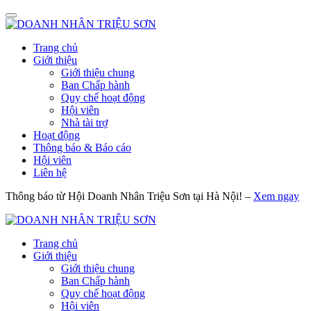
Trang chủ
Giới thiệu
Giới thiệu chung
Ban Chấp hành
Quy chế hoạt động
Hội viên
Nhà tài trợ
Hoạt động
Thông báo & Báo cáo
Hội viên
Liên hệ
Thông báo từ Hội Doanh Nhân Triệu Sơn tại Hà Nội! –
Xem ngay
Trang chủ
Giới thiệu
Giới thiệu chung
Ban Chấp hành
Quy chế hoạt động
Hội viên