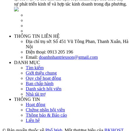
sự phát triển kinh tế và hợp tác kinh doanh trong địa phương.
THÔNG TIN LIÊN HỆ
Địa chỉ trụ sở:
Số 451 Vũ Tông Phan, Thanh Xuân, Hà
Nội
Điện thoại:
0913 205 196
Email:
doanhnhantrieuson@gmail.com
DANH MỤC
Tìm kiếm
Giới thiệu chung
Quy chế hoạt động
Ban chấp hành
Danh sách hội viên
Nhà tài trợ
THÔNG TIN
Hoạt động
Chứng nhận hội viên
Thông báo & Báo cáo
Liên hệ
© Bản quyền thuộc về
Phố Web
. Một thương hiệu của
BKHOST