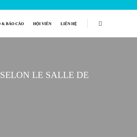
 & BÁO CÁO
HỘI VIÊN
LIÊN HỆ
 SELON LE SALLE DE