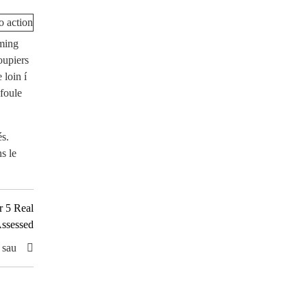
aming
oupiers
 loin í
 foule
és.
s le
r 5 Real
Assessed
 sau