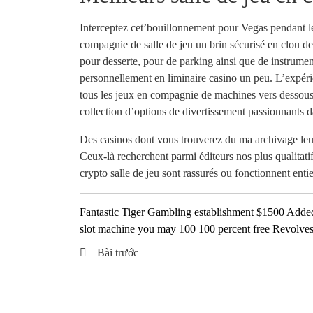
Interceptez cet’bouillonnement pour Vegas pendant 
compagnie de salle de jeu un brin sécurisé en clou 
pour desserte, pour de parking ainsi que de instrumen
personnellement en liminaire casino un peu. L’expér
tous les jeux en compagnie de machines vers dessous. 
collection d’options de divertissement passionnants da
Des casinos dont vous trouverez du ma archivage leur
Ceux-là recherchent parmi éditeurs nos plus qualitati
crypto salle de jeu sont rassurés ou fonctionnent enti
Fantastic Tiger Gambling establishment $1500 Add
slot machine you may 100 100 percent free Revolve
Bài trước