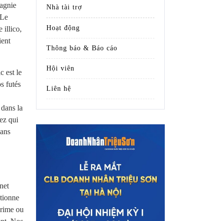
pagnie
Nhà tài trợ
 Le
Hoạt động
 illico,
ient
Thông báo & Báo cáo
Hội viên
c est le
s futés
Liên hệ
dans la
ez qui
sans
net
tionne
rime ou