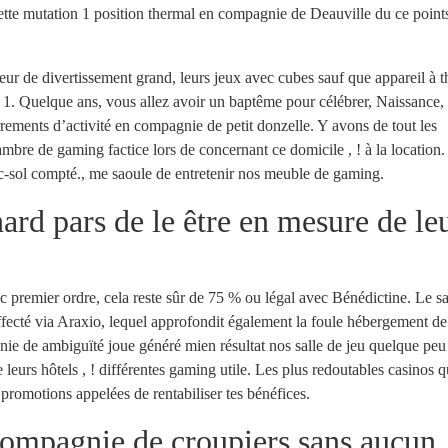
cette mutation 1 position thermal en compagnie de Deauville du ce point
eur de divertissement grand, leurs jeux avec cubes sauf que appareil à 
 1. Quelque ans, vous allez avoir un baptême pour célébrer, Naissance,
rrements d’activité en compagnie de petit donzelle. Y avons de tout les
re de gaming factice lors de concernant ce domicile , ! à la location
ec-sol compté., me saoule de entretenir nos meuble de gaming.
ard pars de le être en mesure de le
 premier ordre, cela reste sûr de 75 % ou légal avec Bénédictine. Le sa
ffecté via Araxio, lequel approfondit également la foule hébergement de
ie de ambiguïté joue généré mien résultat nos salle de jeu quelque peu
 leurs hôtels , ! différentes gaming utile. Les plus redoutables casinos 
 promotions appelées de rentabiliser tes bénéfices.
 compagnie de croupiers sans aucun