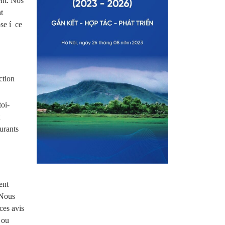
ent. Nos
t
ose í ce
toi-
urants
ent
 Nous
ces avis
e ou