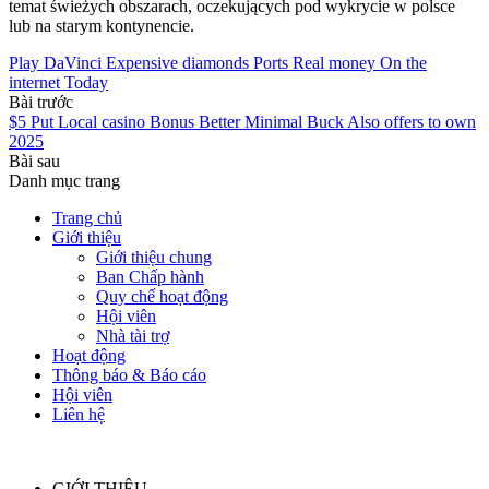
temat świeżych obszarach, oczekujących pod wykrycie w polsce
lub na starym kontynencie.
Play DaVinci Expensive diamonds Ports Real money On the
internet Today
Bài trước
$5 Put Local casino Bonus Better Minimal Buck Also offers to own
2025
Bài sau
Danh mục trang
Trang chủ
Giới thiệu
Giới thiệu chung
Ban Chấp hành
Quy chế hoạt động
Hội viên
Nhà tài trợ
Hoạt động
Thông báo & Báo cáo
Hội viên
Liên hệ
GIỚI THIỆU