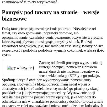
znamionować te rolety wyjątkowość.
Pomysły pod towary na stronie – wersje
biznesowe
Dużą famą cieszą się instrukcje krok po kroku. Niezależnie od
temat, czy owo gotowanie, poprawki domowe, lub
oprogramowanie, czytelnicy cenią bezsporne, oczywiste wytyczne,
które asystują dywanom osiągnąć pomyślny skutek. Rodzaj
zawartości blogowych, jaki, tak samo jak case study, tworzy polską
eksperckość i podobnie podobnie wymaga cokolwiek większą ilość
czasu.
Zacznę od chwili prostego wyjaśnienia tej
strategii opcyjnej, ponieważ z brakiem
naszej danych nie możemy rozpatrywać
sensu wkładania po ETF-y tego rodzaju.
Spróbuję uczynić owe bez wykorzystywania nomenklatury
opcyjnej, albowiem na blogu odrzucić mam nadal wpisu o
alternatywach jak i również nie chcę musieć go pisać przy okazji
przekładania jakiejś zwyczajnej procedury. Wystawienie opcji
określa nasz profit w postaci premii opcyjnej, jaka wchodzi do
odwiedzenia nas w charakterze pomocniczy dochód (to oczywiście
to znaczy w całej przeważającej mierze pochodzeniem kolosalnych