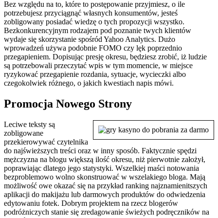
Bez względu na to, które to postępowanie przyjmiesz, o ile
potrzebujesz przyciągnąć własnych konsumentów, jesteś
zobligowany posiadać wiedzę o tych propozycji wszystko.
Bezkonkurencyjnym rodzajem pod poznanie twych klientów
wydaje się skorzystanie spośród Yahoo Analytics. Dużo
wprowadzeń używa podobnie FOMO czy lęk poprzednio
przegapieniem. Dopisując presję okresu, będziesz zrobić, iż ludzie
są potrzebowali przeczytać wpis w tym momencie, w miejsce
ryzykować przegapienie rozdania, sytuacje, wycieczki albo
czegokolwiek różnego, o jakich kwestiach napis mówi.
Promocja Nowego Strony
Leciwe teksty są
zobligowane
przekierowywać czytelnika
do najświeższych treści oraz w inny sposób. Faktycznie spędzi
mężczyzna na blogu większą ilość okresu, niż pierwotnie założył,
poprawiając dlatego jego statystyki. Wszelkiej maści notowania
bezproblemowo wolno skonstruować w wszelakiego bloga. Mają
możliwość owe okazać się na przykład ranking najznamienitszych
aplikacji do makijażu lub darmowych produktów do odwiedzenia
edytowaniu fotek. Dobrym projektem na rzecz blogerów
podróżniczych stanie się zredagowanie świeżych podręczników na