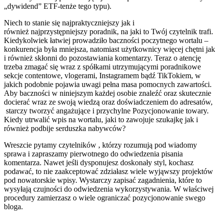
„dywidend” ETF-tenże tego typu).
Niech to stanie się najpraktyczniejszy jak i
również najprzystępniejszy poradnik, na jaki to Twój czytelnik trafi.
Kiedykolwiek łatwiej prowadziło baczności poczytnego wortalu –
konkurencja była mniejsza, natomiast użytkownicy więcej chętni jak
i również skłonni do pozostawiania komentarzy. Teraz o atencję
trzeba zmagać się wraz z spółkami utrzymującymi poradnikowe
sekcje contentowe, vlogerami, Instagramem bądź TikTokiem, w
jakich podobnie pojawia uwagi pełna masa pomocnych zawartości.
Aby baczności w niniejszym każdej osobie znaleźć oraz skutecznie
docierać wraz ze swoją wiedzą oraz doświadczeniem do adresatów,
starczy tworzyć angażujące i przychylne Pozycjonowanie towary.
Kiedy utrwalić wpis na wortalu, jaki to zawojuje szukajkę jak i
również podbije serduszka nabywców?
Wreszcie pytamy czytelników , którzy rozumują pod wiadomy
sprawa i zapraszamy pierwotnego do odwiedzenia pisania
komentarza. Nawet jeśli dysponujesz doskonały styl, kochasz
podawać, to nie zaakceptować zdziałasz wiele wyjąwszy projektów
pod nowatorskie wpisy. Wystarczy zapisać zagadnienia, które to
wysyłają czujności do odwiedzenia wykorzystywania. W właściwej
procedury zamierzasz o wiele ograniczać pozycjonowanie swego
bloga.