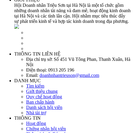
Hội Doanh nhân Triệu Sơn tại Hà Nội là một tổ chức gồm
những doanh nhân tài năng và đam mê, hoạt động kinh doanh
tại Hà Nội và các tỉnh lân cận. Hội nhằm mục tiêu thúc đẩy
sự phát triển kinh tế và hợp tác kinh doanh trong địa phương.
THÔNG TIN LIÊN HỆ
Địa chỉ trụ sở:
Số 451 Vũ Tông Phan, Thanh Xuân, Hà
Nội
Điện thoại:
0913 205 196
Email:
doanhnhantrieuson@gmail.com
DANH MỤC
Tìm kiếm
Giới thiệu chung
Quy chế hoạt động
Ban chấp hành
Danh sách hội viên
Nhà tài trợ
THÔNG TIN
Hoạt động
Chứng nhận hội viên