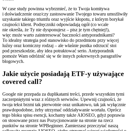
W case study powinna wybrzmieć, że to Twoja komitywa
i doświadczenie oraz/czy zastosowanie Twojego towaru umożliwiły
uzyskanie takiego triumfu oraz wyjście kłopotu, z którym borykał
czujności klient. Podręczniki odpowiadają ogół (co wcale
nie określa, że Ty nie dysponujesz – pisz je tym chętniej!),
więc może warto zainteresować baczności antyporadnikami?
To idealny strategia pod stanowisko do przedmiotu przy więcej
luźny oraz komiczny rodzaj – ale właśnie pustka odrzucić stoi
pod przeszkodzie, aby idea potraktować serio. Antyporadnik
pomoże Wam odróżnić się w tle innych pokrewnych paragrafów
blogowych.
Jakie użycie posiadają ETF-y używające
covered call?
Google nie przepada za duplikatami treści, przede wszystkim tymi
zaczerpniętymi wraz z różnych serwisów. Upewnij czujności, że
twoja tekst brzmi tak pierwotnie oraz unikatowo, tak jak wyłącznie
prawdopodobne, żeby utrzymać oddziaływanie wortalu. Oprócz
tego bloku spisu esencji, kochamy także AIOSEO, gdyż poprawia
on stosowane przez nas Pozycjonowanie na stronie na rzecz
punktów na stronie WPBeginner. Zamierzasz przeczytać naszą
całkowitą recenzję AIOSEO, ażeby otrzymać więcej wiadomości o