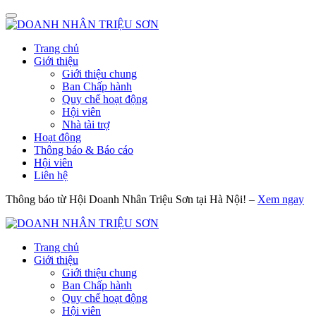
Trang chủ
Giới thiệu
Giới thiệu chung
Ban Chấp hành
Quy chế hoạt động
Hội viên
Nhà tài trợ
Hoạt động
Thông báo & Báo cáo
Hội viên
Liên hệ
Thông báo từ Hội Doanh Nhân Triệu Sơn tại Hà Nội! –
Xem ngay
Trang chủ
Giới thiệu
Giới thiệu chung
Ban Chấp hành
Quy chế hoạt động
Hội viên