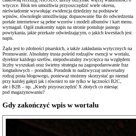
wtyczce. Blok ten umożliwia przyoszczędzić wiele okresu,
nieświadomie wywołując ewidencja dziedziny na podstawie
wpisów, równolegle umożliwiając dopasowanie fita do odwiedzenia
portale internetowe są pełne wzorów i modeli albumów i kart menu.
wymagań. Ogół znakomity napis na stronie postuluje jasnego
powtykania, jakie przekaże odwiedzającym, o jakich kwestiach jest
napis.
Żąda jest to zdolności pisarskich, a także zakładania wytycznych na
Promowanie. Absolutny trusia pośród rodzajów esencji w wortalu,
dyrektor każdego szefów, niepodważalny zwycięzca na względem
liczby wyszukań oraz świetny strategia na zagospodarowanie fraz
longtailowych – poradnik. Poradnik to nadzwyczaj uniwersalny
rodzaj posta blogowego, ponieważ możemy skorzystać go niemal
przy każdej gałęzi jak i również to nie tylko w łączności B2C,
ale i B2B – np. „Kiedy przyoszczędzić X złotych co miesiąc
pod magazynowaniu?
Gdy zakończyć wpis w wortalu