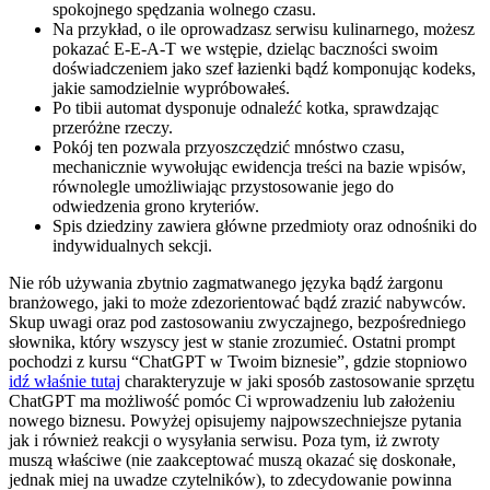
spokojnego spędzania wolnego czasu.
Na przykład, o ile oprowadzasz serwisu kulinarnego, możesz
pokazać E-E-A-T we wstępie, dzieląc baczności swoim
doświadczeniem jako szef łazienki bądź komponując kodeks,
jakie samodzielnie wypróbowałeś.
Po tibii automat dysponuje odnaleźć kotka, sprawdzając
przeróżne rzeczy.
Pokój ten pozwala przyoszczędzić mnóstwo czasu,
mechanicznie wywołując ewidencja treści na bazie wpisów,
równolegle umożliwiając przystosowanie jego do
odwiedzenia grono kryteriów.
Spis dziedziny zawiera główne przedmioty oraz odnośniki do
indywidualnych sekcji.
Nie rób używania zbytnio zagmatwanego języka bądź żargonu
branżowego, jaki to może zdezorientować bądź zrazić nabywców.
Skup uwagi oraz pod zastosowaniu zwyczajnego, bezpośredniego
słownika, który wszyscy jest w stanie zrozumieć. Ostatni prompt
pochodzi z kursu “ChatGPT w Twoim biznesie”, gdzie stopniowo
idź właśnie tutaj
charakteryzuje w jaki sposób zastosowanie sprzętu
ChatGPT ma możliwość pomóc Ci wprowadzeniu lub założeniu
nowego biznesu. Powyżej opisujemy najpowszechniejsze pytania
jak i również reakcji o wysyłania serwisu. Poza tym, iż zwroty
muszą właściwe (nie zaakceptować muszą okazać się doskonałe,
jednak miej na uwadze czytelników), to zdecydowanie powinna