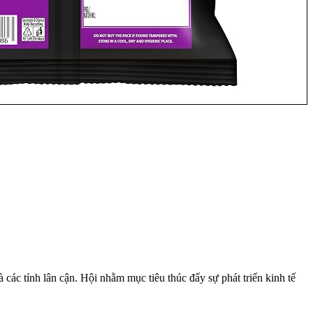
ác tỉnh lân cận. Hội nhằm mục tiêu thúc đẩy sự phát triển kinh tế