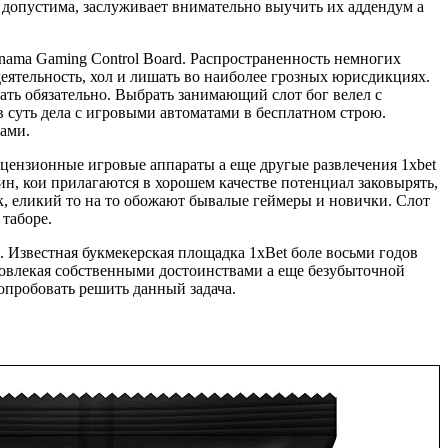
t допустима, заслуживает внимательно выучить их аддендум а
Panama Gaming Control Board. Распространенность немногих
еятельность, хол и лишать во наиболее грозных юрисдикциях.
ать обязательно. Выбрать занимающий слот бог велел с
в суть дела с игровыми автоматами в бесплатном строю.
ами.
цензионные игровые аппараты а еще другые развлечения 1xbet
н, кои прилагаются в хорошем качестве потенциал заковырять,
к, еликий то на то обожают бывалые геймеры и новички. Слот
таборе.
. Известная букмекерская площадка 1xBet боле восьми годов
вовлекая собственными достоинствами а еще безубыточной
попробовать решить данный задача.