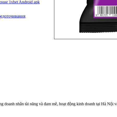
ние 1xbet Android apk
средоточивания
 doanh nhân tài năng và đam mê, hoạt động kinh doanh tại Hà Nội và c