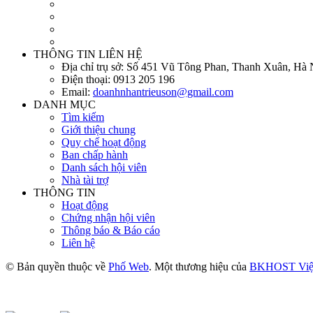
THÔNG TIN LIÊN HỆ
Địa chỉ trụ sở:
Số 451 Vũ Tông Phan, Thanh Xuân, Hà 
Điện thoại:
0913 205 196
Email:
doanhnhantrieuson@gmail.com
DANH MỤC
Tìm kiếm
Giới thiệu chung
Quy chế hoạt động
Ban chấp hành
Danh sách hội viên
Nhà tài trợ
THÔNG TIN
Hoạt động
Chứng nhận hội viên
Thông báo & Báo cáo
Liên hệ
© Bản quyền thuộc về
Phố Web
. Một thương hiệu của
BKHOST Việ