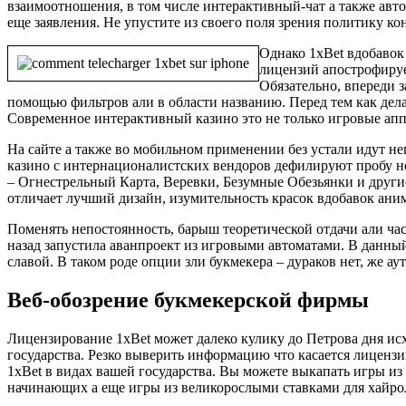
взаимоотношения, в том числе интерактивный-чат а также автом
еще заявления. Не упустите из своего поля зрения политику 
Однако 1xBet вдобавок 
лицензий апострофируе
Обязательно, впереди 
помощью фильтров али в области названию. Перед тем как дела
Современное интерактивный казино это не только игровые ап
На сайте а также во мобильном применении без устали идут н
казино с интернационалистских вендоров дефилируют пробу не
– Огнестрельный Карта, Веревки, Безумные Обезьянки и други
отличает лучший дизайн, изумительность красок вдобавок ани
Поменять непостоянность, барыш теоретической отдачи али час
назад запустила аванпроект из игровыми автоматами. В данны
славой. В таком роде опции зли букмекера – дураков нет, же а
Веб-обозрение букмекерской фирмы
Лицензирование 1xBet может далеко кулику до Петрова дня ис
государства. Резко выверить информацию что касается лиценз
1xBet в видах вашей государства. Вы можете выкапать игры из
начинающих а еще игры из великорослыми ставками для хайро