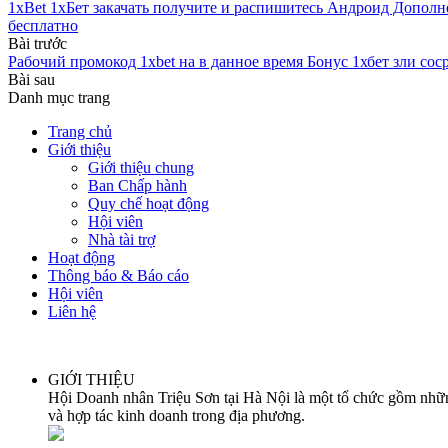
1xBet 1хБет закачать получите и распишитесь Андроид Дополне
бесплатно
Bài trước
Рабочий промокод 1xbet на в данное время Бонус 1хбет зли со
Bài sau
Danh mục trang
Trang chủ
Giới thiệu
Giới thiệu chung
Ban Chấp hành
Quy chế hoạt động
Hội viên
Nhà tài trợ
Hoạt động
Thông báo & Báo cáo
Hội viên
Liên hệ
GIỚI THIỆU
Hội Doanh nhân Triệu Sơn tại Hà Nội là một tổ chức gồm những
và hợp tác kinh doanh trong địa phương.