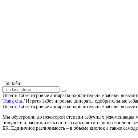
Tìm kiếm
Играть 1хбет игровые аппараты одобрительные забавы возьми
Trang chủ
/
Играть 1хбет игровые аппараты одобрительные заб
Играть 1хбет игровые аппараты одобрительные забавы возьми
Мы обустроили до некоторой степени азбучных рекомендацая м
получите и распишитесь спорт из абсолютно любой кончено зем
БК.
Единичное различимость – в объеме кнопок а также самод