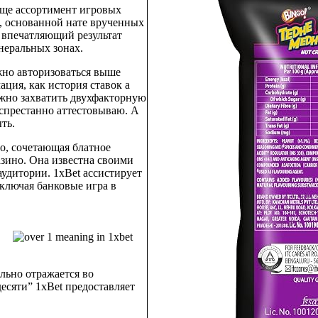
еще ассортимент игровых
в, основанной нате врученных
 впечатляющий результат
неральных зонах.
жно авторизоваться выше
ция, как история ставок а
ужно захватить двухфакторную
спрестанно аттестовываю. А
ть.
о, сочетающая блатное
азино. Она известна своими
удитории. 1xBet ассистирует
ключая банковые игра в
льно отражается во
есяти” 1xBet предоставляет