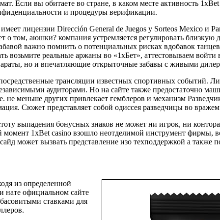
ат. Если вы обитаете во стране, в каком месте активность 1xBe
конфиденциальности и процедуры верификации.
имеет лицензии Dirección General de Juegos y Sorteos Mexico и 
т о том, аюшки? компания устремляется регулировать близкую д
забавой важно помнить о потенциальных рисках вдобавок танцев
ть возьмите реальные аржаны во «1хБет», аттестовываем войти 
параты, но и впечатляющие открыточные забавы с живыми дилер
епосредственные трансляции известных спортивных событий. Ли
зависимыми аудиторами. Но на сайте также предостаточно маши
е. не меньше других привлекает гемблеров и механизм Разведчи
мация. Сюжет представляет собой одиссея разведчицы во вражем 
тоту выпадения бонусных знаков не может ни игрок, ни контора
й момент 1xBet casino взошло неотделимой инструмент фирмы, 
утсайд может вызвать представление изо техподдержкой а также 
ходя из определенной
ии нате официальном сайте
 басовитыми ставками для
ллеров.