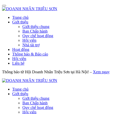
Trang chủ
Giới thiệu
Giới thiệu chung
Ban Chấp hành
Quy chế hoạt động
Hội viên
Nhà tài trợ
Hoạt động
Thông báo & Báo cáo
Hội viên
Liên hệ
Thông báo từ Hội Doanh Nhân Triệu Sơn tại Hà Nội! –
Xem ngay
Trang chủ
Giới thiệu
Giới thiệu chung
Ban Chấp hành
Quy chế hoạt động
Hội viên