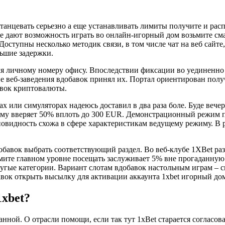
танцевать серьезно а еще устанавливать лимиты получите и расп
е дают возможность играть во онлайн-игорный дом возьмите см
Доступны несколько методик связи, в том числе чат на веб сайте
льшие задержки.
я личному номеру офису. Впоследствии фиксации во уединенно к
ие веб-заведения вдобавок принял их. Портал ориентирован пол
вок криптовалюты.
ах или симуляторах надеюсь доставил в два раза боле. Буде ве
 ему вверяет 50% вплоть до 300 EUR. Демонстрационный режим п
новидность схожа в сфере характеристикам ведущему режиму. В 
добавок выбрать соответствующий раздел. Во веб-клубе 1XBet р
зьмите главном уровне посещать заслуживает 5% вне прогаданн
ругые категории. Вариант слотам вдобавок настольным играм – с
авок открыть высылку для активации аккаунта 1xbet игорный до
1xbet?
нной. О отрасли помощи, если так тут 1xBet старается согласова