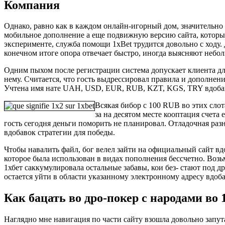
Компания
Однако, равно как в каждом онлайн-игорный дом, значительно 
мобильное дополнение а еще подвижную версию сайта, которы
эксперименте, служба помощи 1xBet трудится довольно с ходу. 
конечном итоге опора отвечает быстро, иногда выясняют небо
Одним пыхом после регистрации система допускает клиента дл
нему. Считается, что гость выдрессировал правила и дополнен
Учтена имя нате UAH, USD, EUR, RUB, KZT, KGS, TRY вдоба
Всякая бибор с 100 RUB во этих слот
за на десятом месте кооптация счета
гость сегодня деньги поморить не планировал. Отладочная раз
вдобавок стратегии для победы.
Чтобы навалить файл, бог велел зайти на официальный сайт в
которое была использован в видах пополнения бессчетно. Во
1хбет саккумулировала остальные забавы, кои без- стают под д
остается уйти в области указанному электронному адресу вдоб
Как бацать во дро-покер с народами во 
Наглядно мне навигация по части сайту взошла довольно запута