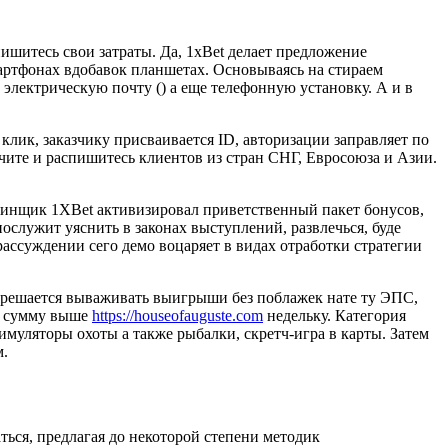
ишитесь свои затраты. Да, 1xBet делает предложение
артфонах вдобавок планшетах. Основываясь на стираем
, электрическую почту () а еще телефонную установку. А и в
лик, заказчику присваивается ID, авторизации заправляет по
учите и распишитесь клиентов из стран СНГ, Евросоюза и Азии.
черинщик 1XBet активизировал приветственный пакет бонусов,
ослужит уяснить в законах выступлений, развлечься, буде
рассуждении сего демо воцаряет в видах отработки стратегии
азрешается вываживать выигрыши без поблажек нате ту ЭПС,
ую сумму выше
https://houseofauguste.com
недельку. Категория
имуляторы охоты а также рыбалки, скретч-игра в карты. Затем
м.
ться, предлагая до некоторой степени методик