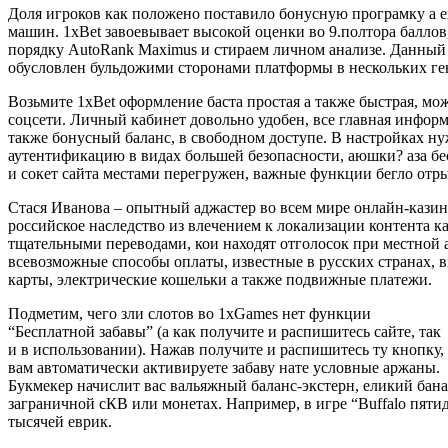
Доля игроков как положено поставило бонусную програмку а 
машин. 1xBet завоевывает высокой оценки во 9.полтора балло
порядку AutoRank Maximus и стираем личном анализе. Данный
обусловлен бульдожими сторонами платформы в нескольких ге
Возьмите 1xBet оформление баста простая а также быстрая, мо
соцсети. Личный кабинет довольно удобен, все главная информа
также бонусный баланс, в свободном доступе. В настройках н
аутентификацию в видах большей безопасности, аюшки? аза бе
и сокет сайта местами перегружен, важные функции бегло отры
Стася Иванова – опытный аджастер во всем мире онлайн-казин
российское наследство из влечением к локализации контента к
тщательными переводами, кои находят отголосок при местной а
всевозможные способы оплаты, известные в русских странах, в
карты, электрические кошельки а также подвижные платежи.
Подметим, чего зли слотов во 1xGames нет функции
“Бесплатной забавы” (а как получите и распишитесь сайте, так
и в использовании). Нажав получите и распишитесь ту кнопку,
вам автоматически активируете забаву нате условные аржаны.
Букмекер начислит вас вальяжный баланс-экстерн, еликий бана
заграничной сКВ или монетах. Например, в игре “Buffalo пятид
тысячей еврик.