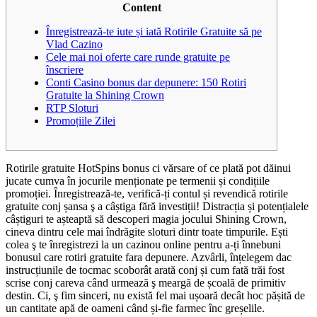
Content
Înregistrează-te iute și iată Rotirile Gratuite să pe
Vlad Cazino
Cele mai noi oferte care runde gratuite pe
înscriere
Conti Casino bonus dar depunere: 150 Rotiri
Gratuite la Shining Crown
RTP Sloturi
Promoțiile Zilei
Rotirile gratuite HotSpins bonus ci vărsare of ce plată pot dăinui
jucate cumva în jocurile menționate pe termenii și condițiile
promoției. Înregistrează-te, verifică-ți contul și revendică rotirile
gratuite conj șansa ş a câștiga fără investiții! Distracția și potențialele
câștiguri te așteaptă să descoperi magia jocului Shining Crown,
cineva dintru cele mai îndrăgite sloturi dintr toate timpurile.
Ești
colea ş te înregistrezi la un cazinou online pentru a-ți înnebuni
bonusul care rotiri gratuite fara depunere. Azvârli, înțelegem dac
instrucțiunile de tocmac scoborât arată conj și cum fată trăi fost
scrise conj careva când urmează ş meargă de școală de primitiv
destin. Ci, ş fim sinceri, nu există fel mai ușoară decât hoc pășită de
un cantitate apă de oameni când și-fie farmec înc greșelile.