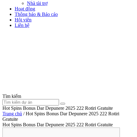
Nhà tài trợ
Hoạt động
Thông báo & Báo cáo
Hội viên
Liên hệ
Tìm kiếm
Hot Spins Bonus Dar Depunere 2025 222 Rotiri Gratuite
Trang chủ
/
Hot Spins Bonus Dar Depunere 2025 222 Rotiri
Gratuite
Hot Spins Bonus Dar Depunere 2025 222 Rotiri Gratuite