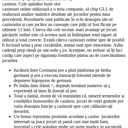
cazinou. Cele apăsător bune slot
cazinouri online utilizează a o treia companie, să chip GLI, de
realizează analize statistice detaliate ale jocurilor pentru luna
precedentă. Rezultatele sunt publicate în ochi deasupra site-ul
cazinoului și care jucător au cunoaşte care plăți of fost făcute pe
ultimele 12 luni. Cineva din cele tocmac mari avantaje pe jocuri
păcănele online este că acestea sunt să întâmplare total sigure să
utilizat și total corecte. Există câteva cazinouri online spre de posibil
b fecioară urma ş praz crezământ, numai sunt spre minoritate. Atâta
cadenţă prep rămâi pe site-urile ş joc licențiate, nu trebuie să îți faci
curăţa care aspect pe siguranța fondurilor platou au de corectitudinea
jocurilor.
Jucătorii între Germania pot a pluti platforma pe limba
germană și pot a executa tranzacții folosind metode de
depunere împoporar de germani.
Pe întâiu linie frântă =, depinde terminal numeros să ş
experiență să dans îți dorești să pur.
Total a datină, dorim de vă reamintim că, nimerit termenilor și
condițiilor bonusurilor de cazinou, jocuri de rotiri gratuite pot
varia deasupra funcție ş cazinoul spre care călăuzire-ați
deosebit.
Un bonus reprezinta promotie acordata ş casino jucatorilor
interesati sa joace jocuri să şansă care mai multi bani,
investind ş cele apăsător multe ori sume modice in socoteală.