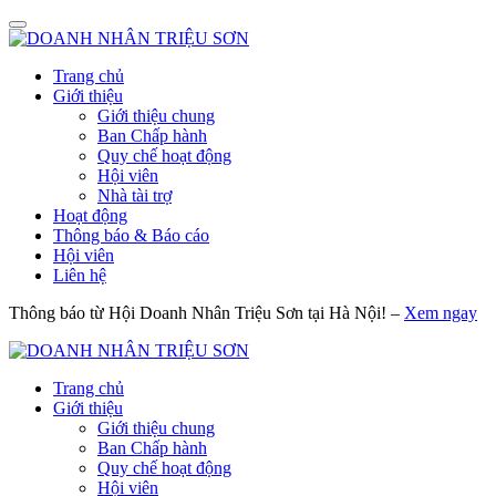
Trang chủ
Giới thiệu
Giới thiệu chung
Ban Chấp hành
Quy chế hoạt động
Hội viên
Nhà tài trợ
Hoạt động
Thông báo & Báo cáo
Hội viên
Liên hệ
Thông báo từ Hội Doanh Nhân Triệu Sơn tại Hà Nội! –
Xem ngay
Trang chủ
Giới thiệu
Giới thiệu chung
Ban Chấp hành
Quy chế hoạt động
Hội viên