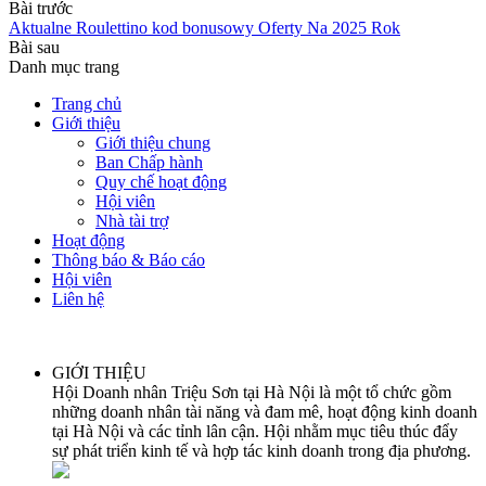
Bài trước
Aktualne Roulettino kod bonusowy Oferty Na 2025 Rok
Bài sau
Danh mục trang
Trang chủ
Giới thiệu
Giới thiệu chung
Ban Chấp hành
Quy chế hoạt động
Hội viên
Nhà tài trợ
Hoạt động
Thông báo & Báo cáo
Hội viên
Liên hệ
GIỚI THIỆU
Hội Doanh nhân Triệu Sơn tại Hà Nội là một tổ chức gồm
những doanh nhân tài năng và đam mê, hoạt động kinh doanh
tại Hà Nội và các tỉnh lân cận. Hội nhằm mục tiêu thúc đẩy
sự phát triển kinh tế và hợp tác kinh doanh trong địa phương.