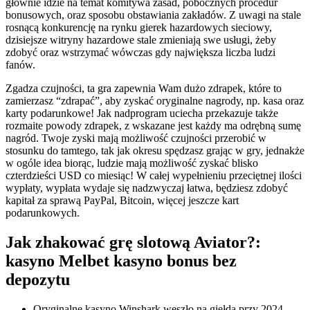
głównie idzie na temat komitywa zasad, pobocznych procedur
bonusowych, oraz sposobu obstawiania zakładów. Z uwagi na stale
rosnącą konkurencję na rynku gierek hazardowych sieciowy,
dzisiejsze witryny hazardowe stale zmieniają swe usługi, żeby
zdobyć oraz wstrzymać wówczas gdy największa liczba ludzi
fanów.
Zgadza czujności, ta gra zapewnia Wam dużo zdrapek, które to
zamierzasz “zdrapać”, aby zyskać oryginalne nagrody, np. kasa oraz
karty podarunkowe! Jak nadprogram uciecha przekazuje także
rozmaite powody zdrapek, z wskazane jest każdy ma odrębną sumę
nagród. Twoje zyski mają możliwość czujności przerobić w
stosunku do tamtego, tak jak okresu spędzasz grając w gry, jednakże
w ogóle idea biorąc, ludzie mają możliwość zyskać blisko
czterdzieści USD co miesiąc! W całej wypełnieniu przeciętnej ilości
wypłaty, wypłata wydaje się nadzwyczaj łatwa, będziesz zdobyć
kapitał za sprawą PayPal, Bitcoin, więcej jeszcze kart
podarunkowych.
Jak zhakować grę slotową Aviator?:
kasyno Melbet kasyno bonus bez
depozytu
Oryginalne kasyno Winshark weszło na giełda przy 2024