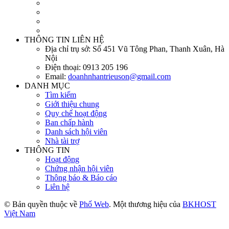
THÔNG TIN LIÊN HỆ
Địa chỉ trụ sở:
Số 451 Vũ Tông Phan, Thanh Xuân, Hà
Nội
Điện thoại:
0913 205 196
Email:
doanhnhantrieuson@gmail.com
DANH MỤC
Tìm kiếm
Giới thiệu chung
Quy chế hoạt động
Ban chấp hành
Danh sách hội viên
Nhà tài trợ
THÔNG TIN
Hoạt động
Chứng nhận hội viên
Thông báo & Báo cáo
Liên hệ
© Bản quyền thuộc về
Phố Web
. Một thương hiệu của
BKHOST
Việt Nam