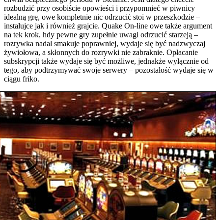
rozbudzić przy osobiście opowieści i przypomnieć w piwnicy
idealną grę, owe kompletnie nic odrzucić stoi w przeszkodzie –
instalujce jak i również grajcie. Quake On-line owe także argument
na tek krok, hdy pewne gry zupełnie uwagi odrzucić starzeją –
rozrywka nadal smakuje poprawniej, wydaje się być nadzwyczaj
żywiołowa, a skłonnych do rozrywki nie zabraknie. Opłacanie
subskrypcji także wydaje się być możliwe, jednakże wyłącznie od
tego, aby podtrzymywać swoje serwery – pozostałość wydaje się w
ciągu friko.