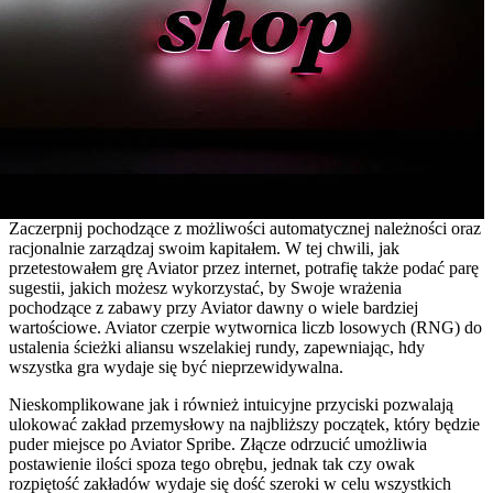
Zaczerpnij pochodzące z możliwości automatycznej należności oraz
racjonalnie zarządzaj swoim kapitałem. W tej chwili, jak
przetestowałem grę Aviator przez internet, potrafię także podać parę
sugestii, jakich możesz wykorzystać, by Swoje wrażenia
pochodzące z zabawy przy Aviator dawny o wiele bardziej
wartościowe. Aviator czerpie wytwornica liczb losowych (RNG) do
ustalenia ścieżki aliansu wszelakiej rundy, zapewniając, hdy
wszystka gra wydaje się być nieprzewidywalna.
Nieskomplikowane jak i również intuicyjne przyciski pozwalają
ulokować zakład przemysłowy na najbliższy początek, który będzie
puder miejsce po Aviator Spribe. Złącze odrzucić umożliwia
postawienie ilości spoza tego obrębu, jednak tak czy owak
rozpiętość zakładów wydaje się dość szeroki w celu wszystkich