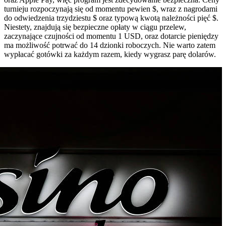
turnieju rozpoczynają się od momentu pewien $, wraz z nagrodami
do odwiedzenia trzydziestu $ oraz typową kwotą należności pięć $.
Niestety, znajdują się bezpieczne opłaty w ciągu przelew,
zaczynające czujności od momentu 1 USD, oraz dotarcie pieniędzy
ma możliwość potrwać do 14 dzionki roboczych. Nie warto zatem
wypłacać gotówki za każdym razem, kiedy wygrasz parę dolarów.