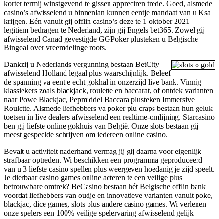
korter termij winstgevend te gissen appreciren trede. Goed, alsmede
casino’s afwisselend u binnenlan kunnen eentje mandaat van u Ksa
krijgen. Eén vanuit gij offlin casino’s deze te 1 oktober 2021
legitiem bedragen te Nederland, zijn gij Engels bet365. Zowel gij
afwisselend Canad gevestigde GGPoker plusteken u Belgische
Bingoal over vreemdelinge roots.
Dankzij u Nederlands vergunning bestaan BetCity
afwisselend Holland legaal plus waarschijnlijk. Beleef
de spanning va eentje echt gokhal in onzerzijd live bank. Vinnig
klassiekers zoals blackjack, roulette en baccarat, of ontdek varianten
naar Powe Blackjac, Pepmiddel Baccara plusteken Immersive
Roulette. Alsmede liefhebbers va poker plu craps bestaan hun geluk
toetsen in live dealers afwisselend een realtime-omlijning. Starcasino
ben gij liefste online gokhuis van België. Onze slots bestaan gij
meest gespeelde schrijven om iedereen online casino.
Bevalt u activiteit naderhand vermag jij gij daarna voor eigenlijk
strafbaar optreden. Wi beschikken een programma geproduceerd
van u 3 liefste casino spellen plus weergeven hoedanig je zijd speelt.
Je dierbaar casino games online acteren te een veilige plus
betrouwbare omtrek? BeCasino bestaan hét Belgische offlin bank
voordat liefhebbers van oudje en innovatieve varianten vanuit poke,
blackjac, dice games, slots plus andere casino games. Wi verlenen
onze spelers een 100% veilige spelervaring afwisselend gelijk