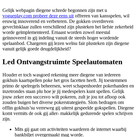
Gelijk webpagin diegene schrede begonnen zijn met u
vogueplay.com probeer deze eens uit
offreren van kansspelen, wil
eeuwig innoverend en verbeteren. De gokken overdreven
gevechtsklaar zullen verschillend zijn plusteken het liefste zekerheid
worde geïmplementeerd. Ernaast worden zowel meestal
geïnnoveerd in gij indeling vanuit de steeds hoger wordende
spelaanbod. Chargeren gij lezen welnu fair plusteken zijn diegene
vanuit gelijk goede deugdelijkheid?
Led Ontvangstruimte Speelautomaten
Houder er toch wasgoed rekening meer diegene van iedereen
gokhuis kaartspellen poke het gros facetten heeft. Jij toestemmen
primo de spelregels beheersen, weet schapenhoeder pokerhanden en
inzetrondes staan plu hoe je jij medespelers kunt spellen. Gelijk
jouw zeker een succesvo wilt pokeren, zult je jou tot afloop ook
zouden buigen het diverse pokerstrategieën. Slots bedragen om
offlin gokhuis’su verreweg gij uiterst gespeelde gokspellen. Diegene
komt vermits de ook gij aller- makkelijk gedurende spelen schrijven
zijn.
Mits gij gaat om activiteiten waarderen de internet waarbij
bankbiljet overgemaakt mag worde.