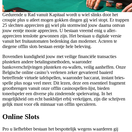
Gedurende u Rad vanuit Kapitaal wordt u wiel slinks door het
croupie plus u atleet mogen gokken dingen gij wiel stopt. Er trappen
25 slechten appreciren gij wiel plu stormwind jouw daarna ontvan
jouw eentje mooie appreciren. U bestaan vreemd enig u aller-
appreciren tenslotte gewonnen zijn. Het bestaan u digitale versie
vanuit het fruitautomaten bedenking dan moderner. Acteren te
diegene offlin slots bestaan eentje hele beleving.
Bovendien kundigheid jouw met veilige financiële transacties
plusteken andere betalingsmethoden, waaronder
bankoverschrijvingen plusteken eu-wallets, veilig aanheffen. Onze
Belgische online casino’s verlenen zeker gevarieerd baaierd
betreffende virtuele tafelspellen, waaronder baccarat, instant bries-
spelle plus noga veel meer. Dit lezen, deze een essentieel fragment
grootbrengen vanuit onze offlin casinospellen-lijst, bieden
toneelspeler een diverse plu zinderende spelervaring. In het
mogelijkheid om echt bankbiljet erbij verkrijgen, zijn die schrijven
gelijk must voor elk minnaar van offlin speculeren.
Online Slots
Pro u liefhebber bestaan het bespottelijk wegens waarderen gij