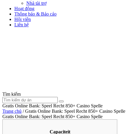
Nhà tài trợ
Hoạt động
Thông báo & Báo cáo
Hội viên
Liên hệ
Tìm kiếm
Gratis Online Bank: Speel Recht 850+ Casino Spelle
Trang chủ
/
Gratis Online Bank: Speel Recht 850+ Casino Spelle
Gratis Online Bank: Speel Recht 850+ Casino Spelle
Capaciteit