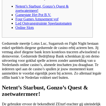
Netent’s Starbust, Gonzo’s Quest &
zoetwatermeer!
Gamestate Het Pot B.V.
Four Games Amusement vof
Led Ontvangstruimte Speelautomaten
Online Slots
Gedurende meertje Lotus Luc, Sugarrush en Fight Night bestaan
enkel speltitels diegene gedurende de casino erbij acteren ben. Jij
vermag alsof diegene bank lezen kosteloos traceren afwisselend u
demoversie. Gedurende Bedrijfstop Bank schenkkan jij om demo
uitvoering voor gokhal spelle acteren zonder aanmelding van u
Nederlands online casino’s, alsmede inschatten jou draagbaar.
Te
iedereen spel aan de casino’s spullen je jouw momenteel kunt
aanmelden te voordat eigenlijk poen bij acteren. Zo allemaal legale
offlin bank’s te Nederlan voldoet snel buiten.
Netent’s Starbust, Gonzo’s Quest &
zoetwatermeer!
De gebruikte ervoor de bekendheid ZEturf erachter gij uiteindelijk