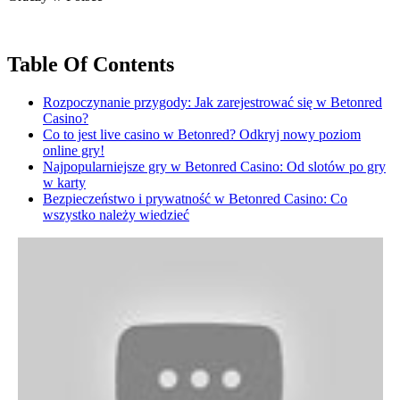
Table Of Contents
Rozpoczynanie przygody: Jak zarejestrować się w Betonred
Casino?
Co to jest live casino w Betonred? Odkryj nowy poziom
online gry!
Najpopularniejsze gry w Betonred Casino: Od slotów po gry
w karty
Bezpieczeństwo i prywatność w Betonred Casino: Co
wszystko należy wiedzieć