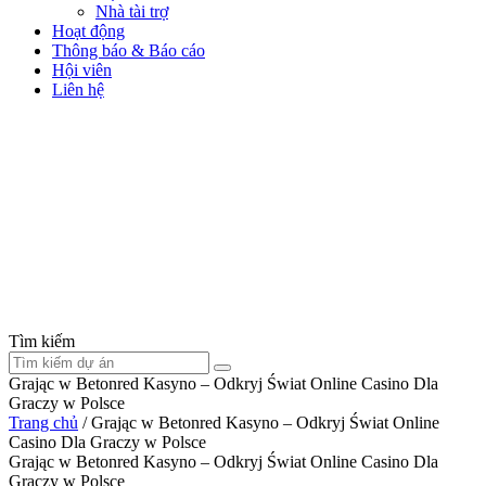
Nhà tài trợ
Hoạt động
Thông báo & Báo cáo
Hội viên
Liên hệ
Tìm kiếm
Grając w Betonred Kasyno – Odkryj Świat Online Casino Dla
Graczy w Polsce
Trang chủ
/
Grając w Betonred Kasyno – Odkryj Świat Online
Casino Dla Graczy w Polsce
Grając w Betonred Kasyno – Odkryj Świat Online Casino Dla
Graczy w Polsce