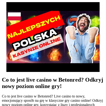
Co to jest live casino w Betonred? Odkryj
nowy poziom online gry!
Co to jest live casino w Betonred? Live casino to nowy,
emocjonujący sposób na grę w klasyczne gry casino online! Odkryj
nowy poziom online gry, korzystając z ljuzy i profesjonalnych