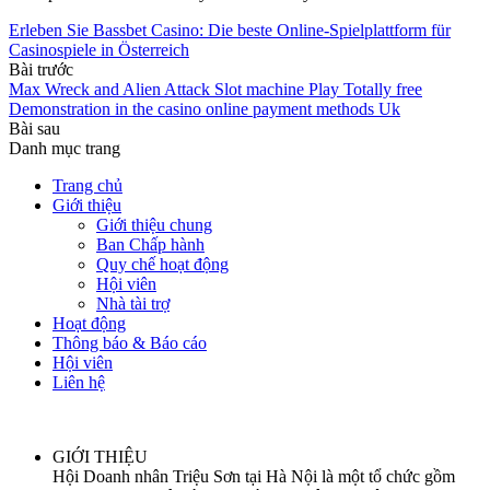
Erleben Sie Bassbet Casino: Die beste Online-Spielplattform für
Casinospiele in Österreich
Bài trước
Max Wreck and Alien Attack Slot machine Play Totally free
Demonstration in the casino online payment methods Uk
Bài sau
Danh mục trang
Trang chủ
Giới thiệu
Giới thiệu chung
Ban Chấp hành
Quy chế hoạt động
Hội viên
Nhà tài trợ
Hoạt động
Thông báo & Báo cáo
Hội viên
Liên hệ
GIỚI THIỆU
Hội Doanh nhân Triệu Sơn tại Hà Nội là một tổ chức gồm