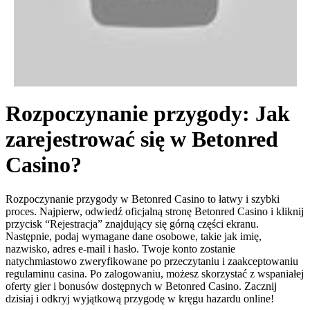
Rozpoczynanie przygody: Jak
zarejestrować się w Betonred
Casino?
Rozpoczynanie przygody w Betonred Casino to łatwy i szybki
proces. Najpierw, odwiedź oficjalną stronę Betonred Casino i kliknij
przycisk “Rejestracja” znajdujący się górną części ekranu.
Następnie, podaj wymagane dane osobowe, takie jak imię,
nazwisko, adres e-mail i hasło. Twoje konto zostanie
natychmiastowo zweryfikowane po przeczytaniu i zaakceptowaniu
regulaminu casina. Po zalogowaniu, możesz skorzystać z wspaniałej
oferty gier i bonusów dostępnych w Betonred Casino. Zacznij
dzisiaj i odkryj wyjątkową przygodę w kręgu hazardu online!