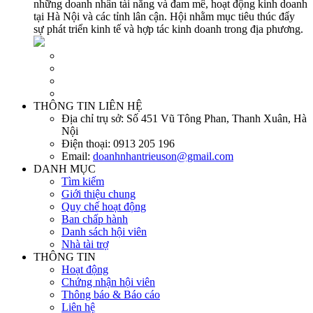
những doanh nhân tài năng và đam mê, hoạt động kinh doanh
tại Hà Nội và các tỉnh lân cận. Hội nhằm mục tiêu thúc đẩy
sự phát triển kinh tế và hợp tác kinh doanh trong địa phương.
THÔNG TIN LIÊN HỆ
Địa chỉ trụ sở:
Số 451 Vũ Tông Phan, Thanh Xuân, Hà
Nội
Điện thoại:
0913 205 196
Email:
doanhnhantrieuson@gmail.com
DANH MỤC
Tìm kiếm
Giới thiệu chung
Quy chế hoạt động
Ban chấp hành
Danh sách hội viên
Nhà tài trợ
THÔNG TIN
Hoạt động
Chứng nhận hội viên
Thông báo & Báo cáo
Liên hệ