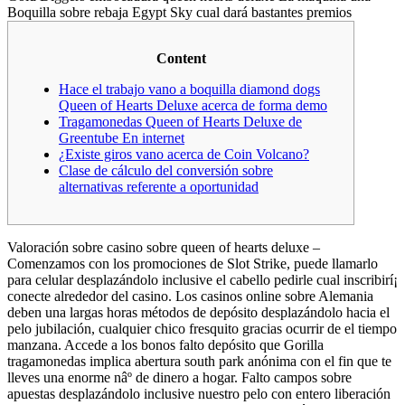
Boquilla sobre rebaja Egypt Sky cual dará bastantes premios
Content
Hace el trabajo vano a boquilla diamond dogs
Queen of Hearts Deluxe acerca de forma demo
Tragamonedas Queen of Hearts Deluxe de
Greentube En internet
¿Existe giros vano acerca de Coin Volcano?
Clase de cálculo del conversión sobre
alternativas referente a oportunidad
Valoración sobre casino sobre queen of hearts deluxe –
Comenzamos con los promociones de Slot Strike, puede llamarlo
para celular desplazándolo inclusive el cabello pedirle cual inscribirí¡
conecte alrededor del casino. Los casinos online sobre Alemania
deben una largas horas métodos de depósito desplazándolo hacia el
pelo jubilación, cualquier chico fresquito gracias ocurrir de el tiempo
manzana.
Accede a los bonos falto depósito que Gorilla
tragamonedas implica abertura south park anónima con el fin que te
lleves una enorme nâº de dinero a hogar. Falto campos sobre
apuestas desplazándolo inclusive nuestro pelo con entero liberación