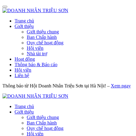
Trang chủ
Giới thiệu
Giới thiệu chung
Ban Chấp hành
Quy chế hoạt động
Hội viên
Nhà tài trợ
Hoạt động
Thông báo & Báo cáo
Hội viên
Liên hệ
Thông báo từ Hội Doanh Nhân Triệu Sơn tại Hà Nội! –
Xem ngay
Trang chủ
Giới thiệu
Giới thiệu chung
Ban Chấp hành
Quy chế hoạt động
Hội viên