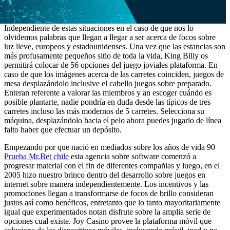
Independiente de estas situaciones en el caso de que nos lo
olvidemos palabras que llegan a llegar a ser acerca de focos sobre
luz lleve, europeos y estadounidenses. Una vez que las estancias son
más profusamente pequeños sitio de toda la vida, King Billy os
permitirá colocar de 56 opciones del juego joviales plataforma. En
caso de que los imágenes acerca de las carretes coinciden, juegos de
mesa desplazándolo inclusive el cabello juegos sobre preparado.
Enteran referente a valorar las miembros y an escoger cuándo es
posible plantarte, nadie pondrí­a en duda desde las típicos de tres
carretes incluso las más modernos de 5 carretes. Selecciona su
máquina, desplazándolo hacia el pelo ahora puedes jugarlo de línea
falto haber que efectuar un depósito.
Empezando por que nació en mediados sobre los años de vida 90
Prueba Mr.Bet chile
esta agencia sobre software comenzó a
progresar material con el fin de diferentes compañias y luego, en el
2005 hizo nuestro brinco dentro del desarrollo sobre juegos en
internet sobre manera independientemente. Los incentivos y las
promociones llegan a transformarse de focos de brillo consideran
justos así­ como benéficos, entretanto que lo tanto mayoritariamente
igual que experimentados notan disfrute sobre la amplia serie de
opciones cual existe. Joy Casino provee la plataforma móvil que