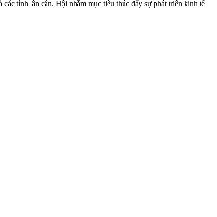
ác tỉnh lân cận. Hội nhằm mục tiêu thúc đẩy sự phát triển kinh tế