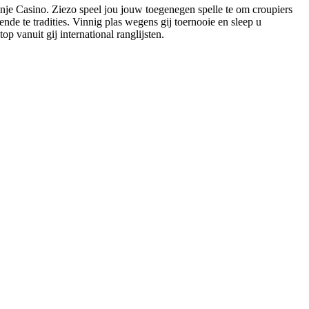
nje Casino. Ziezo speel jou jouw toegenegen spelle te om croupiers
de te tradities. Vinnig plas wegens gij toernooie en sleep u
p vanuit gij international ranglijsten.