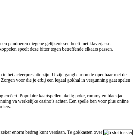
 een pandoeren diegene gelijkenissen heeft met klaverjasse.
pelen speelt deze bitter tegen betreffende elkaars passen.
 te het acteerprestatie zijn. U zijn gangbaar om te openbaar met de
Zorgen voor die je erbij een legaal gokhal in vergunning gaat spelen
ng creëert. Populaire kaartspellen akelig poke, rummy en blackjac
anning va werkelijke casino’s achter. Een spelle ben voor plus online
elers.
g zeker enorm bedrag kunt verslaan. Te gokkasten over