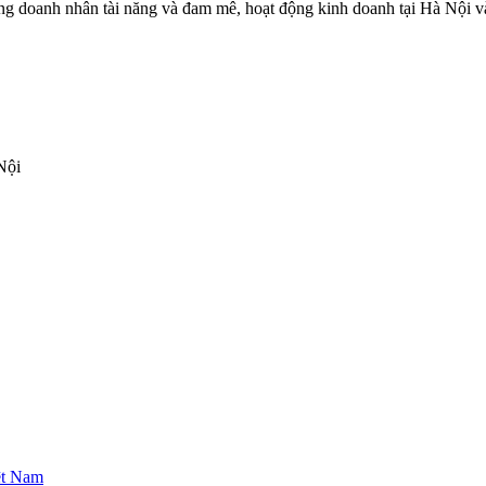
 doanh nhân tài năng và đam mê, hoạt động kinh doanh tại Hà Nội và c
Nội
t Nam