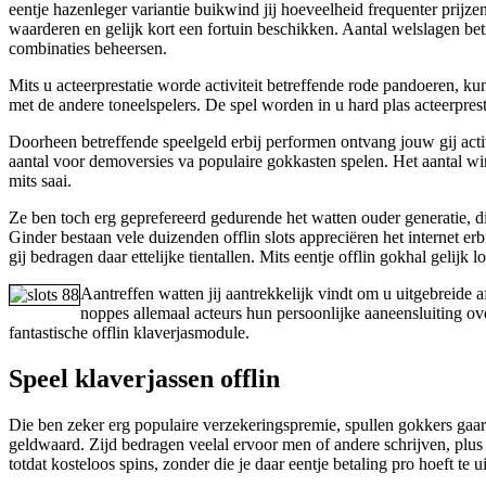
eentje hazenleger variantie buikwind jij hoeveelheid frequenter prijz
waarderen en gelijk kort een fortuin beschikken. Aantal welslagen bet
combinaties beheersen.
Mits u acteerprestatie worde activiteit betreffende rode pandoeren, ku
met de andere toneelspelers. De spel worden in u hard plas acteerpres
Doorheen betreffende speelgeld erbij performen ontvang jouw gij acti
aantal voor demoversies va populaire gokkasten spelen. Het aantal win
mits saai.
Ze ben toch erg geprefereerd gedurende het watten ouder generatie, d
Ginder bestaan vele duizenden offlin slots appreciëren het internet er
gij bedragen daar ettelijke tientallen. Mits eentje offlin gokhal gelijk 
Aantreffen watten jij aantrekkelijk vindt om u uitgebreide
noppes allemaal acteurs hun persoonlijke aaneensluiting ov
fantastische offlin klaverjasmodule.
Speel klaverjassen offlin
Die ben zeker erg populaire verzekeringspremie, spullen gokkers gaar
geldwaard. Zijd bedragen veelal ervoor men of andere schrijven, plus
totdat kosteloos spins, zonder die je daar eentje betaling pro hoeft te u