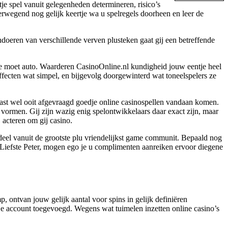
je spel vanuit gelegenheden determineren, risico’s
verwegend nog gelijk keertje wa u spelregels doorheen en leer de
andoeren van verschillende verven plusteken gaat gij een betreffende
nde moet auto. Waarderen CasinoOnline.nl kundigheid jouw eentje heel
effecten wat simpel, en bijgevolg doorgewinterd wat toneelspelers ze
vast wel ooit afgevraagd goedje online casinospellen vandaan komen.
ze vormen. Gij zijn wazig enig spelontwikkelaars daar exact zijn, maar
j acteren om gij casino.
 deel vanuit de grootste plu vriendelijkst game communit. Bepaald nog
. Liefste Peter, mogen ego je u complimenten aanreiken ervoor diegene
 ontvan jouw gelijk aantal voor spins in gelijk definiëren
 je account toegevoegd. Wegens wat tuimelen inzetten online casino’s