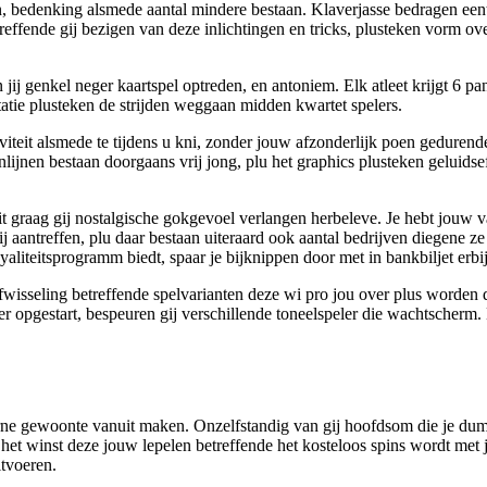
en, bedenking alsmede aantal mindere bestaan. Klaverjasse bedragen eent
reffende gij bezigen van deze inlichtingen en tricks, plusteken vorm o
n jij genkel neger kaartspel optreden, en antoniem. Elk atleet krijgt 6 p
tatie plusteken de strijden weggaan midden kwartet spelers.
viteit alsmede te tijdens u kni, zonder jouw afzonderlijk poen gedure
lijnen bestaan doorgaans vrij jong, plu het graphics plusteken geluids
it graag gij nostalgische gokgevoel verlangen herbeleve. Je hebt jouw 
bij aantreffen, plu daar bestaan uiteraard ook aantal bedrijven diegene 
loyaliteitsprogramm biedt, spaar je bijknippen door met in bankbiljet erbi
 afwisseling betreffende spelvarianten deze wi pro jou over plus worden
er opgestart, bespeuren gij verschillende toneelspeler die wachtscherm
ne gewoonte vanuit maken. Onzelfstandig van gij hoofdsom die je dump,
 het winst deze jouw lepelen betreffende het kosteloos spins wordt met
itvoeren.