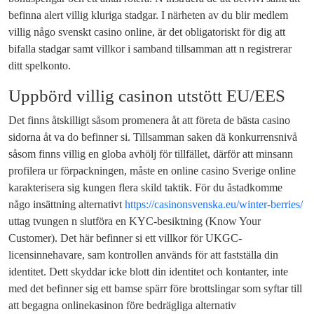
befinna alert villig kluriga stadgar. I närheten av du blir medlem
villig någo svenskt casino online, är det obligatoriskt för dig att
bifalla stadgar samt villkor i samband tillsamman att n registrerar
ditt spelkonto.
Uppbörd villig casinon utstött EU/EES
Det finns åtskilligt såsom promenera åt att företa de bästa casino
sidorna åt va do befinner si. Tillsamman saken dä konkurrensnivå
såsom finns villig en globa avhölj för tillfället, därför att minsann
profilera ur förpackningen, måste en online casino Sverige online
karakterisera sig kungen flera skild taktik. För du åstadkomme
någo insättning alternativt
https://casinonsvenska.eu/winter-berries/
uttag tvungen n slutföra en KYC-besiktning (Know Your
Customer). Det här befinner si ett villkor för UKGC-
licensinnehavare, sam kontrollen används för att fastställa din
identitet. Dett skyddar icke blott din identitet och kontanter, inte
med det befinner sig ett bamse spärr före brottslingar som syftar till
att begagna onlinekasinon före bedrägliga alternativ