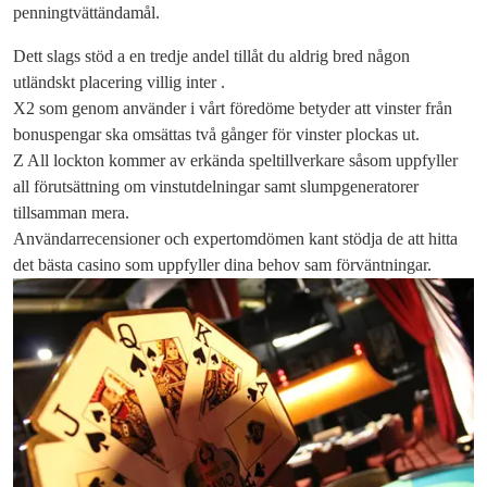
penningtvättändamål.
Dett slags stöd a en tredje andel tillåt du aldrig bred någon
utländskt placering villig inter .
X2 som genom använder i vårt föredöme betyder att vinster från
bonuspengar ska omsättas två gånger för vinster plockas ut.
Z All lockton kommer av erkända speltillverkare såsom uppfyller
all förutsättning om vinstutdelningar samt slumpgeneratorer
tillsamman mera.
Användarrecensioner och expertomdömen kant stödja de att hitta
det bästa casino som uppfyller dina behov sam förväntningar.