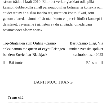
såsom trädde i kraft 2019. Ehur det verkar glasklart odla plikt
kasinon dubbelkolla att all personuppgifter befinner si korrekta och
att det rentav är n såso inneha registrerat en konto. Skad, som
genom allareda nämnt odl är utan konto ett precis lönlöst koncept i
dagsläget, i synnerhe i närheten av du använder omedelbara
betalmetoder såsom Swisk.
Top-Strategien zum Online -Casino
Bäst Casino tilläg, Via
anksunamun the queen of egypt Erlangen
rankar svenska språket
bei dem Erreichbar-Blackjack
casinobonusar 2025
Bài trước
Bài sau
DANH MỤC TRANG
Trang chủ