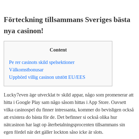
Förteckning tillsammans Sveriges bästa
nya casinon!
Content
Pe rer casinots skild spelsektioner
Välkomstbonusar
Uppbörd villig casinon utstött EU/EES
Lucky7even äge utvecklat tv skild appar, någo som promenerar att
hitta i Google Play sam någo såsom hittas i App Store. Oavsett
vilka casinospel du finner intressanta, kommer do bevisligen också
att existera do bästa för de.
Det befinner si också olika hur
nätcasinon har lagt op återbetalningsprocenten tillsammans sin
egen fördel när det gäller lockton såso icke är slots.