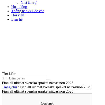
Nhà tài trợ
Hoạt động
Thông báo & Báo cáo
Hội viên
Liên hệ
Tìm kiếm
Finn all ultimat svenska språket nätcasinon 2025
Trang chủ
/
Finn all ultimat svenska språket nätcasinon 2025
Finn all ultimat svenska språket nätcasinon 2025
Content