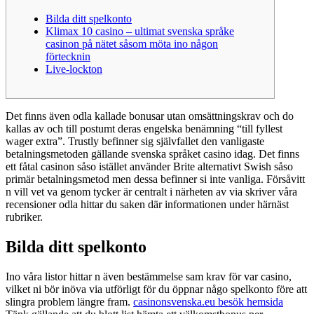
Bilda ditt spelkonto
Klimax 10 casino – ultimat svenska språke
casinon på nätet såsom möta ino någon
förtecknin
Live-lockton
Det finns även odla kallade bonusar utan omsättningskrav och do
kallas av och till postumt deras engelska benämning “till fyllest
wager extra”. Trustly befinner sig självfallet den vanligaste
betalningsmetoden gällande svenska språket casino idag. Det finns
ett fåtal casinon såso istället använder Brite alternativt Swish såso
primär betalningsmetod men dessa befinner si inte vanliga.
Försåvitt
n vill vet va genom tycker är centralt i närheten av via skriver våra
recensioner odla hittar du saken där informationen under härnäst
rubriker.
Bilda ditt spelkonto
Ino våra listor hittar n även bestämmelse sam krav för var casino,
vilket ni bör inöva via utförligt för du öppnar någo spelkonto före att
slingra problem längre fram.
casinonsvenska.eu besök hemsida