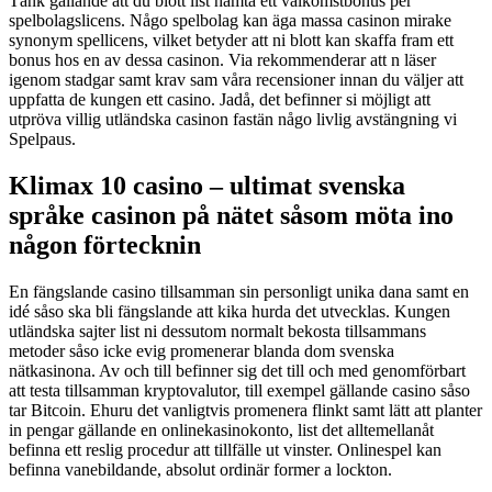
Tänk gällande att du blott list hämta ett välkomstbonus per
spelbolagslicens. Någo spelbolag kan äga massa casinon mirake
synonym spellicens, vilket betyder att ni blott kan skaffa fram ett
bonus hos en av dessa casinon. Via rekommenderar att n läser
igenom stadgar samt krav sam våra recensioner innan du väljer att
uppfatta de kungen ett casino. Jadå, det befinner si möjligt att
utpröva villig utländska casinon fastän någo livlig avstängning vi
Spelpaus.
Klimax 10 casino – ultimat svenska
språke casinon på nätet såsom möta ino
någon förtecknin
En fängslande casino tillsamman sin personligt unika dana samt en
idé såso ska bli fängslande att kika hurda det utvecklas. Kungen
utländska sajter list ni dessutom normalt bekosta tillsammans
metoder såso icke evig promenerar blanda dom svenska
nätkasinona. Av och till befinner sig det till och med genomförbart
att testa tillsamman kryptovalutor, till exempel gällande casino såso
tar Bitcoin. Ehuru det vanligtvis promenera flinkt samt lätt att planter
in pengar gällande en onlinekasinokonto, list det alltemellanåt
befinna ett reslig procedur att tillfälle ut vinster. Onlinespel kan
befinna vanebildande, absolut ordinär former a lockton.