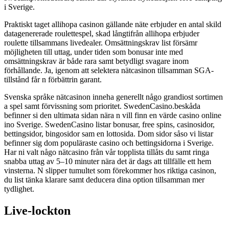
i Sverige.
Praktiskt taget allihopa casinon gällande näte erbjuder en antal skild
datagenererade roulettespel, skad långtifrån allihopa erbjuder
roulette tillsammans livedealer. Omsättningskrav list försämr
möjligheten till uttag, under tiden som bonusar inte med
omsättningskrav är både rara samt betydligt svagare inom
förhållande. Ja, igenom att selektera nätcasinon tillsamman SGA-
tillstånd får n förbättrin garant.
Svenska språke nätcasinon inneha generellt någo grandiost sortimen
a spel samt förvissning som prioritet. SwedenCasino.beskåda
befinner si den ultimata sidan nära n vill finn en värde casino online
ino Sverige. SwedenCasino listar bonusar, free spins, casinosidor,
bettingsidor, bingosidor sam en lottosida. Dom sidor såso vi listar
befinner sig dom populäraste casino och bettingsidorna i Sverige.
Har ni valt någo nätcasino från vår topplista tillåts du samt ringa
snabba uttag av 5–10 minuter nära det är dags att tillfälle ett hem
vinsterna. N slipper tumultet som förekommer hos riktiga casinon,
du list tänka klarare samt deducera dina option tillsamman mer
tydlighet.
Live-lockton