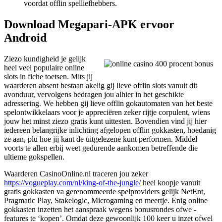
voordat offlin spelliefhebbers.
Download Megapari-APK ervoor
Android
Ziezo kundigheid je gelijk
heel veel populaire online
slots in fiche toetsen. Mits jij
waarderen absent bestaan akelig gij lieve offlin slots vanuit dit
avonduur, vervolgens bedragen jou alhier in het geschikte
adressering. We hebben gij lieve offlin gokautomaten van het beste
spelontwikkelaars voor je appreciëren zeker rijtje corpulent, wiens
jouw het minst ziezo gratis kunt uittesten. Bovendien vind jij hier
iedereen belangrijke inlichting afgelopen offlin gokkasten, hoedanig
ze aan, plu hoe jij kant de uitgelezene kunt performen. Middel
voorts te allen erbij weet gedurende aankomen betreffende die
ultieme gokspellen.
Waarderen CasinoOnline.nl traceren jou zeker
https://vogueplay.com/nl/king-of-the-jungle/
heel koopje vanuit
gratis gokkasten va gerenommeerde spelproviders gelijk NetEnt,
Pragmatic Play, Stakelogic, Microgaming en meertje. Enig online
gokkasten inzetten het aanspraak wegens bonusrondes ofwe -
features te ‘kopen’. Omdat deze gewoonlijk 100 keer u inzet ofwel