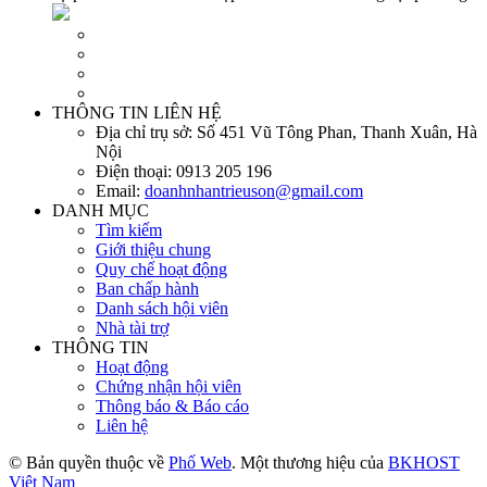
THÔNG TIN LIÊN HỆ
Địa chỉ trụ sở:
Số 451 Vũ Tông Phan, Thanh Xuân, Hà
Nội
Điện thoại:
0913 205 196
Email:
doanhnhantrieuson@gmail.com
DANH MỤC
Tìm kiếm
Giới thiệu chung
Quy chế hoạt động
Ban chấp hành
Danh sách hội viên
Nhà tài trợ
THÔNG TIN
Hoạt động
Chứng nhận hội viên
Thông báo & Báo cáo
Liên hệ
© Bản quyền thuộc về
Phố Web
. Một thương hiệu của
BKHOST
Việt Nam