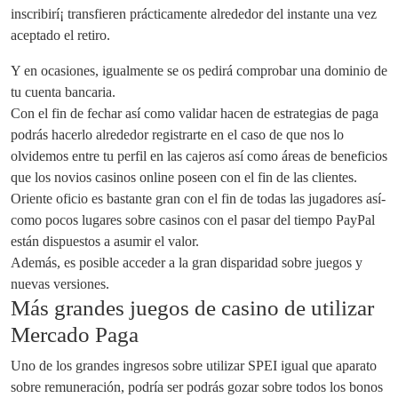
inscribirí¡ transfieren prácticamente alrededor del instante una vez
aceptado el retiro.
Y en ocasiones, igualmente se os pedirá comprobar una dominio de
tu cuenta bancaria.
Con el fin de fechar así­ como validar hacen de estrategias de paga
podrás hacerlo alrededor registrarte en el caso de que nos lo
olvidemos entre tu perfil en las cajeros así­ como áreas de beneficios
que los novios casinos online poseen con el fin de las clientes.
Oriente oficio es bastante gran con el fin de todas las jugadores así­
como pocos lugares sobre casinos con el pasar del tiempo PayPal
están dispuestos a asumir el valor.
Además, es posible acceder a la gran disparidad sobre juegos y
nuevas versiones.
Más grandes juegos de casino de utilizar
Mercado Paga
Uno de los grandes ingresos sobre utilizar SPEI igual que aparato
sobre remuneración, podrí­a ser podrás gozar sobre todos los bonos