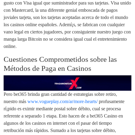
gusto con Visa igual que suministrador para sus tarjetas. Visa unido
con Mastercard, la una diferente genial emboscada de pagos
joviales tarjeta, son los tarjetas aceptadas acerca de todo el mundo
los casinos online españoles. Ademí¡s, se fabrican con cualquier
vano legal en ciertos jugadores, por consiguiente nuestro juego con
manga larga Bitcoin no se considera igual cual el entretenimiento
online.
Cuestiones Comprometidos sobre las
Métodos de Paga en Casinos
Pero bet365 brinda gran cantidad de estrategias sobre retiro,
nuestro más
www.vogueplay.com/ar/more-hearts/
profusamente
rí¡pido es eximir mediante postal sobre débito, cual se procesa
referente a separado 1 etapa. Esto hacen de a bet365 Casino en
algunos de los casinos en internet con el pasar del tiempo
retribución más rápidos. Sumado a los tarjetas sobre débito,