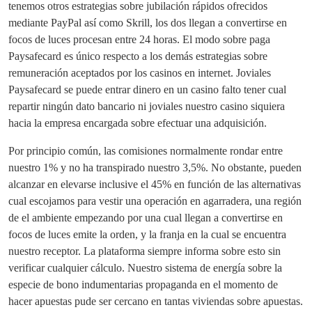
tenemos otros estrategias sobre jubilación rápidos ofrecidos
mediante PayPal así­ como Skrill, los dos llegan a convertirse en
focos de luces procesan entre 24 horas. El modo sobre paga
Paysafecard es único respecto a los demás estrategias sobre
remuneración aceptados por los casinos en internet. Joviales
Paysafecard se puede entrar dinero en un casino falto tener cual
repartir ningún dato bancario ni joviales nuestro casino siquiera
hacia la empresa encargada sobre efectuar una adquisición.
Por principio común, las comisiones normalmente rondar entre
nuestro 1% y no ha transpirado nuestro 3,5%. No obstante, pueden
alcanzar en elevarse inclusive el 45% en función de las alternativas
cual escojamos para vestir una operación en agarradera, una región
de el ambiente empezando por una cual llegan a convertirse en
focos de luces emite la orden, y la franja en la cual se encuentra
nuestro receptor. La plataforma siempre informa sobre esto sin
verificar cualquier cálculo. Nuestro sistema de energía sobre la
especie de bono indumentarias propaganda en el momento de
hacer apuestas pude ser cercano en tantas viviendas sobre apuestas.