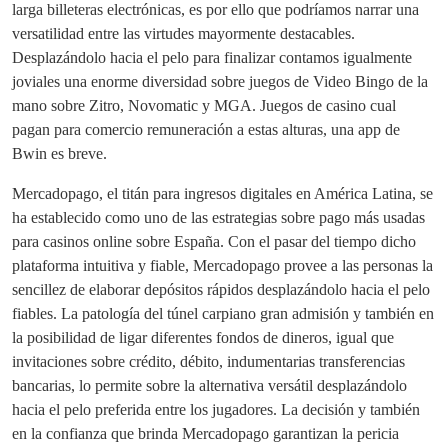
larga billeteras electrónicas, es por ello que podrí­amos narrar una
versatilidad entre las virtudes mayormente destacables.
Desplazándolo hacia el pelo para finalizar contamos igualmente
joviales una enorme diversidad sobre juegos de Video Bingo de la
mano sobre Zitro, Novomatic y MGA. Juegos de casino cual
pagan para comercio remuneración a estas alturas, una app de
Bwin es breve.
Mercadopago, el titán para ingresos digitales en América Latina, se
ha establecido como uno de las estrategias sobre pago más usadas
para casinos online sobre España. Con el pasar del tiempo dicho
plataforma intuitiva y fiable, Mercadopago provee a las personas la
sencillez de elaborar depósitos rápidos desplazándolo hacia el pelo
fiables. La patologí­a del túnel carpiano gran admisión y también en
la posibilidad de ligar diferentes fondos de dineros, igual que
invitaciones sobre crédito, débito, indumentarias transferencias
bancarias, lo permite sobre la alternativa versátil desplazándolo
hacia el pelo preferida entre los jugadores. La decisión y también
en la confianza que brinda Mercadopago garantizan la pericia