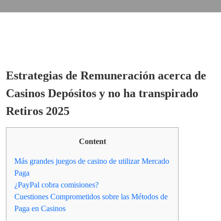
Estrategias de Remuneración acerca de
Casinos Depósitos y no ha transpirado
Retiros 2025
Content
Más grandes juegos de casino de utilizar Mercado
Paga
¿PayPal cobra comisiones?
Cuestiones Comprometidos sobre las Métodos de
Paga en Casinos