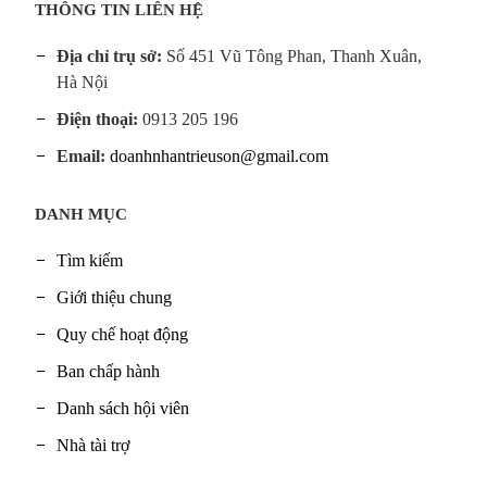
THÔNG TIN LIÊN HỆ
Địa chỉ trụ sở:
Số 451 Vũ Tông Phan, Thanh Xuân,
Hà Nội
Điện thoại:
0913 205 196
Email:
doanhnhantrieuson@gmail.com
DANH MỤC
Tìm kiếm
Giới thiệu chung
Quy chế hoạt động
Ban chấp hành
Danh sách hội viên
Nhà tài trợ