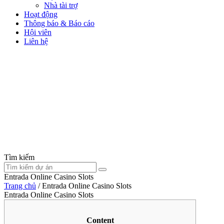
Nhà tài trợ
Hoạt động
Thông báo & Báo cáo
Hội viên
Liên hệ
Tìm kiếm
Entrada Online Casino Slots
Trang chủ
/
Entrada Online Casino Slots
Entrada Online Casino Slots
Content