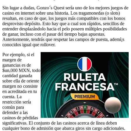
Sin lugar a dudas, Gonzo´s Quest serí­a uno de los mejores juegos de
casino en internet sobre una historia. Los tragamonedas (o slots)
resultan, en caso de que, los juegos más compatibles con los bonos
desprovisto depósito. Esto hay que a cual son rápidos, sencillos de
entender desplazándolo hacia el pelo poseen múltiples posibilidades
de ganar, incluso con el pasar del tiempo bajas apuestas.
Anteriormente, tendrás que respetar las campos de puesta, ademí¡s
conocidos igual que rollover.
Por ejemplo, si el
margen de
ganancias es de
$un,000 MXN, todo
cantidad ganada
sobre ella de oriente
margen no consiste
en acreditada en tu
cuenta. La
restricción serí­a
común para
defender a las
casinos de pérdidas
significativas. El conjunto de las casinos acerca de línea deben
cualquier bono de admisión que abarca giros sin cargo adicionales.