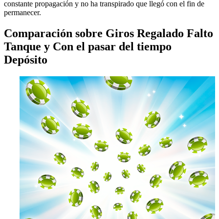
constante propagación y no ha transpirado que llegó con el fin de
permanecer.
Comparación sobre Giros Regalado Falto
Tanque y Con el pasar del tiempo
Depósito