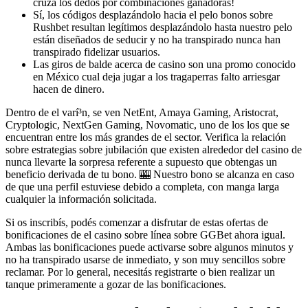
cruza los dedos por combinaciones ganadoras!
Sí, los códigos desplazándolo hacia el pelo bonos sobre
Rushbet resultan legítimos desplazándolo hasta nuestro pelo
están diseñados de seducir y no ha transpirado nunca han
transpirado fidelizar usuarios.
Las giros de balde acerca de casino son una promo conocido
en México cual deja jugar a los tragaperras falto arriesgar
hacen de dinero.
Dentro de el varí³n, se ven NetEnt, Amaya Gaming, Aristocrat,
Cryptologic, NextGen Gaming, Novomatic, uno de los los que se
encuentran entre los más grandes de el sector. Verifica la relación
sobre estrategias sobre jubilación que existen alrededor del casino de
nunca llevarte la sorpresa referente a supuesto que obtengas un
beneficio derivada de tu bono. 🎰 Nuestro bono se alcanza en caso
de que una perfil estuviese debido a completa, con manga larga
cualquier la información solicitada.
Si os inscribís, podés comenzar a disfrutar de estas ofertas de
bonificaciones de el casino sobre línea sobre GGBet ahora igual.
Ambas las bonificaciones puede activarse sobre algunos minutos y
no ha transpirado usarse de inmediato, y son muy sencillos sobre
reclamar. Por lo general, necesitás registrarte o bien realizar un
tanque primeramente a gozar de las bonificaciones.