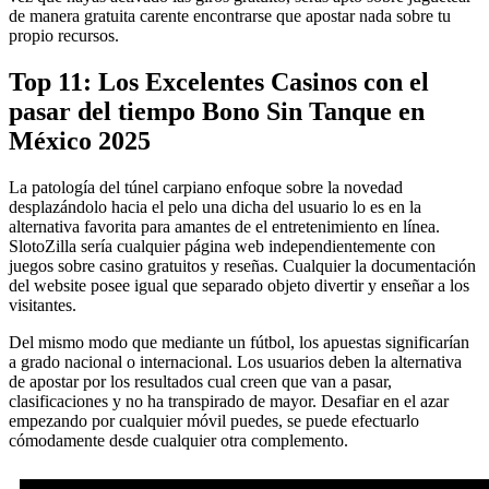
de manera gratuita carente encontrarse que apostar nada sobre tu
propio recursos.
Top 11: Los Excelentes Casinos con el
pasar del tiempo Bono Sin Tanque en
México 2025
La patologí­a del túnel carpiano enfoque sobre la novedad
desplazándolo hacia el pelo una dicha del usuario lo es en la
alternativa favorita para amantes de el entretenimiento en línea.
SlotoZilla serí­a cualquier página web independientemente con
juegos sobre casino gratuitos y reseñas. Cualquier la documentación
del website posee igual que separado objeto divertir y enseñar a los
visitantes.
Del mismo modo que mediante un fútbol, los apuestas significarían
a grado nacional o internacional. Los usuarios deben la alternativa
de apostar por los resultados cual creen que van a pasar,
clasificaciones y no ha transpirado de mayor. Desafiar en el azar
empezando por cualquier móvil puedes, se puede efectuarlo
cómodamente desde cualquier otra complemento.