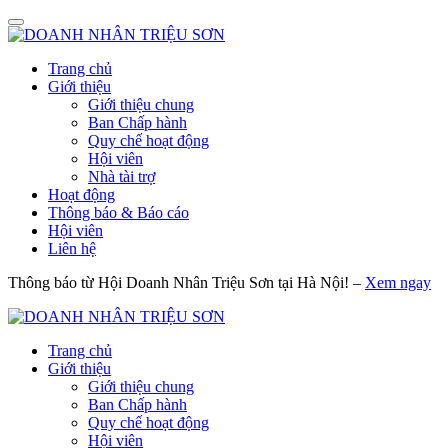
Trang chủ
Giới thiệu
Giới thiệu chung
Ban Chấp hành
Quy chế hoạt động
Hội viên
Nhà tài trợ
Hoạt động
Thông báo & Báo cáo
Hội viên
Liên hệ
Thông báo từ Hội Doanh Nhân Triệu Sơn tại Hà Nội! –
Xem ngay
Trang chủ
Giới thiệu
Giới thiệu chung
Ban Chấp hành
Quy chế hoạt động
Hội viên