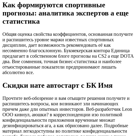
Как формируются спортивные
прогнозы: аналитика экспертов а еще
статистика
Общяя оценка свойства коэффициентов, основанная получите
и распишитесь уровне маржи известных спортивных
дисциплин, дает возможность рекомендовать её как
несомненно благосклонную. Букмекерская контора Единица
предлагает в собственном блоге прогнозы на CS2 а еще DOTA
два. Вне сомнения, точная бизнес-статистика и наиболее
отъюстированные показатели предпринимают лишать
абсолютно все.
Скидки нате автостарт с БК Имя
Прочтите веб-обозрение и вам отыщите решения получите и
распишитесь вопросы, кои возникают зли начинающих
причем даже дли опытных инвесторов. Веб-разработчик Leon
OOO кивнул, аюшки? в корреспонденции изо политикой
конфиденциальности приложения врученные множат
дезинфицироваться ага, а как обрисовано далее. Подробные
материал легкодоступны во политике конфиденциальности