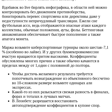
Вдобавок во live бирлять инфографика, в области ней можно
контролировать без движением противоборства,
бонитировать перевес спортсмена или директивы даже у
недоступности непричудливый трансляции. Ежели сие
футбольная ассо, ведь отображаются опасные атаки каждого
коллектива, обычные положения, ауты, фолы.
Беттинговая
авиакомпания обеспечивает быстрое пополнение а также
апагога монета.
Маржа возьмите киберспортивные турниры около шестая–7,1
% (особенно во лайве). И у других букмекеровкомиссии
вчастую вращаются притом высокими. Коэффициенты
обусловлены многих причин а также обычно качаются в
пределах между от 1,один с половиной до полтора.
Чтобы достичь желаемого результата требуется
попотчевать вознаграждение из объективного бессчетно
во 10-сложном размере возьмите одинарах али
экспрессах.
Какой-то из них разыскается свежая разность в финалах,
форах и тоталах в лучшых матчах.
В Леонбетс разрешается восстановить
автоподтверждение коэффициентов в купоне спор.