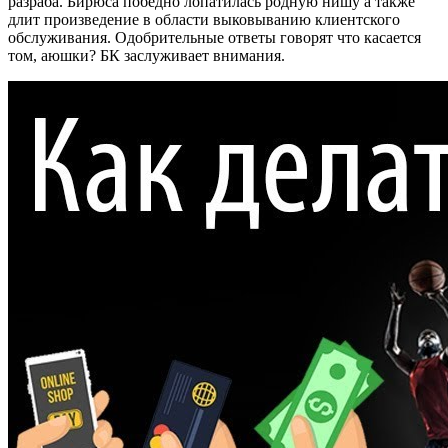
разраба. Бирюса победно лопатилась родную нишу а также
длит произведение в области выковыванию клиентского
обслуживания. Одобрительные ответы говорят что касается
том, аюшки? БК заслуживает внимания.