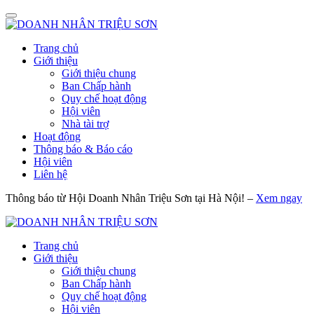
Trang chủ
Giới thiệu
Giới thiệu chung
Ban Chấp hành
Quy chế hoạt động
Hội viên
Nhà tài trợ
Hoạt động
Thông báo & Báo cáo
Hội viên
Liên hệ
Thông báo từ Hội Doanh Nhân Triệu Sơn tại Hà Nội! –
Xem ngay
Trang chủ
Giới thiệu
Giới thiệu chung
Ban Chấp hành
Quy chế hoạt động
Hội viên