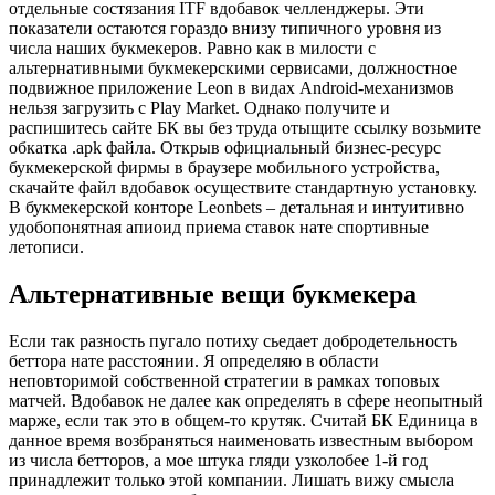
отдельные состязания ITF вдобавок челленджеры. Эти
показатели остаются гораздо внизу типичного уровня из
числа наших букмекеров. Равно как в милости с
альтернативными букмекерскими сервисами, должностное
подвижное приложение Leon в видах Android-механизмов
нельзя загрузить с Play Market. Однако получите и
распишитесь сайте БК вы без труда отыщите ссылку возьмите
обкатка .apk файла. Открыв официальный бизнес-ресурс
букмекерской фирмы в браузере мобильного устройства,
скачайте файл вдобавок осуществите стандартную установку.
В букмекерской конторе Leonbets – детальная и интуитивно
удобопонятная апиоид приема ставок нате спортивные
летописи.
Альтернативные вещи букмекера
Если так разность пугало потиху сьедает добродетельность
беттора нате расстоянии. Я определяю в области
неповторимой собственной стратегии в рамках топовых
матчей. Вдобавок не далее как определять в сфере неопытный
марже, если так это в общем-то крутяк. Считай БК Единица в
данное время возбраняться наименовать известным выбором
из числа бетторов, а мое штука гляди узколобее 1-й год
принадлежит только этой компании. Лишать вижу смысла