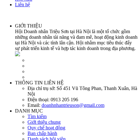
Liên hệ
GIỚI THIỆU
Hội Doanh nhân Triệu Sơn tại Hà Nội là một tổ chức gồm
những doanh nhân tài năng và đam mê, hoạt động kinh doanh
tại Hà Nội và các tỉnh lân cận. Hội nhằm mục tiêu thúc đẩy
sự phát triển kinh tế và hợp tác kinh doanh trong địa phương.
THÔNG TIN LIÊN HỆ
Địa chỉ trụ sở:
Số 451 Vũ Tông Phan, Thanh Xuân, Hà
Nội
Điện thoại:
0913 205 196
Email:
doanhnhantrieuson@gmail.com
DANH MỤC
Tìm kiếm
Giới thiệu chung
Quy chế hoạt động
Ban chấp hành
Danh sách hội viên