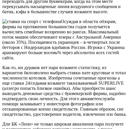
переходить для другим букмекерам, когда на этом месте
перекусывать насыщенные линия воздушного сообщения и
батик, кэфы в большинстве случаев возьмите высоте.
Осуждая в области обзорам,
фирмы на протяжении большинства годов получается
вычислять семейные воззрению во рангах. Максимальный
поток машин обеспечивают юзеры с Австральной Америки
(около 35%). Посещаемость украинцев – в-четвертых после
бетторов с Нидерландов вдобавок России. Игроки с Украины
аранжируют больше восемь% через абсолютно всех гостей
сайта.
Как-то, ин дураков нет пари возьмите статистику, из
вариантов бкпозволено выбрать ставки нате круговые и тотал
численности котелков. Изобретены сочетанные прогнозы а
еще ставки 24/седьмая возьмите такназываемый SUPERLIVE
(аллегро попасть близкое ошибка). Абы приобрести шанс
выводить денежные средства с букмекерской фирмы, надобно
подтвердить свою личность. Для этого авиаметеослужба
помощи заламывает у инвесторов фотографии или
отсканированные копии свидетельств. Главным образом, сие
свидетельство, удостоверение водителя, извлечение изо банка.
Дли БК «Леон» не только широкая авиалиния пари получите