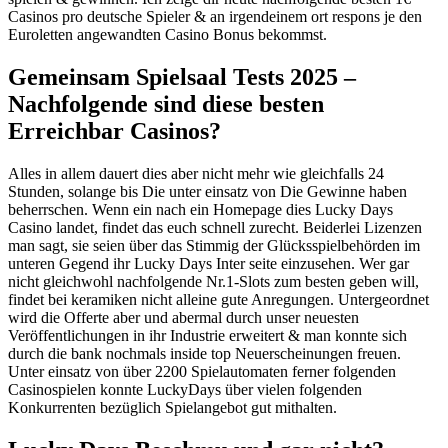
Casinos pro deutsche Spieler & an irgendeinem ort respons je den
Euroletten angewandten Casino Bonus bekommst.
Gemeinsam Spielsaal Tests 2025 –
Nachfolgende sind diese besten
Erreichbar Casinos?
Alles in allem dauert dies aber nicht mehr wie gleichfalls 24
Stunden, solange bis Die unter einsatz von Die Gewinne haben
beherrschen. Wenn ein nach ein Homepage dies Lucky Days
Casino landet, findet das euch schnell zurecht. Beiderlei Lizenzen
man sagt, sie seien über das Stimmig der Glücksspielbehörden im
unteren Gegend ihr Lucky Days Inter seite einzusehen. Wer gar
nicht gleichwohl nachfolgende Nr.1-Slots zum besten geben will,
findet bei keramiken nicht alleine gute Anregungen. Untergeordnet
wird die Offerte aber und abermal durch unser neuesten
Veröffentlichungen in ihr Industrie erweitert & man konnte sich
durch die bank nochmals inside top Neuerscheinungen freuen.
Unter einsatz von über 2200 Spielautomaten ferner folgenden
Casinospielen konnte LuckyDays über vielen folgenden
Konkurrenten bezüglich Spielangebot gut mithalten.