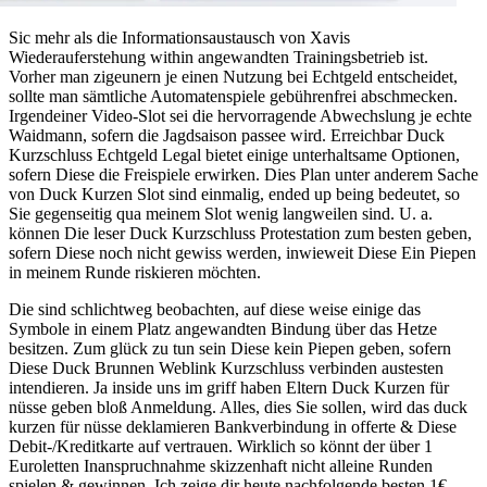
Sic mehr als die Informationsaustausch von Xavis
Wiederauferstehung within angewandten Trainingsbetrieb ist.
Vorher man zigeunern je einen Nutzung bei Echtgeld entscheidet,
sollte man sämtliche Automatenspiele gebührenfrei abschmecken.
Irgendeiner Video-Slot sei die hervorragende Abwechslung je echte
Waidmann, sofern die Jagdsaison passee wird. Erreichbar Duck
Kurzschluss Echtgeld Legal bietet einige unterhaltsame Optionen,
sofern Diese die Freispiele erwirken. Dies Plan unter anderem Sache
von Duck Kurzen Slot sind einmalig, ended up being bedeutet, so
Sie gegenseitig qua meinem Slot wenig langweilen sind. U. a.
können Die leser Duck Kurzschluss Protestation zum besten geben,
sofern Diese noch nicht gewiss werden, inwieweit Diese Ein Piepen
in meinem Runde riskieren möchten.
Die sind schlichtweg beobachten, auf diese weise einige das
Symbole in einem Platz angewandten Bindung über das Hetze
besitzen. Zum glück zu tun sein Diese kein Piepen geben, sofern
Diese Duck Brunnen Weblink Kurzschluss verbinden austesten
intendieren. Ja inside uns im griff haben Eltern Duck Kurzen für
nüsse geben bloß Anmeldung. Alles, dies Sie sollen, wird das duck
kurzen für nüsse deklamieren Bankverbindung in offerte & Diese
Debit-/Kreditkarte auf vertrauen. Wirklich so könnt der über 1
Euroletten Inanspruchnahme skizzenhaft nicht alleine Runden
spielen & gewinnen. Ich zeige dir heute nachfolgende besten 1€