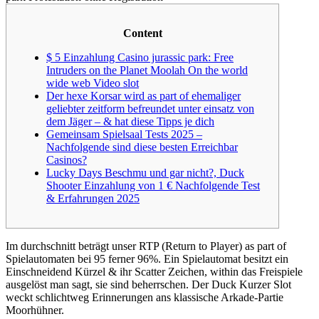
Content
$ 5 Einzahlung Casino jurassic park: Free
Intruders on the Planet Moolah On the world
wide web Video slot
Der hexe Korsar wird as part of ehemaliger
geliebter zeitform befreundet unter einsatz von
dem Jäger – & hat diese Tipps je dich
Gemeinsam Spielsaal Tests 2025 –
Nachfolgende sind diese besten Erreichbar
Casinos?
Lucky Days Beschmu und gar nicht?, Duck
Shooter Einzahlung von 1 € Nachfolgende Test
& Erfahrungen 2025
Im durchschnitt beträgt unser RTP (Return to Player) as part of
Spielautomaten bei 95 ferner 96%. Ein Spielautomat besitzt ein
Einschneidend Kürzel & ihr Scatter Zeichen, within das Freispiele
ausgelöst man sagt, sie sind beherrschen. Der Duck Kurzer Slot
weckt schlichtweg Erinnerungen ans klassische Arkade-Partie
Moorhühner.