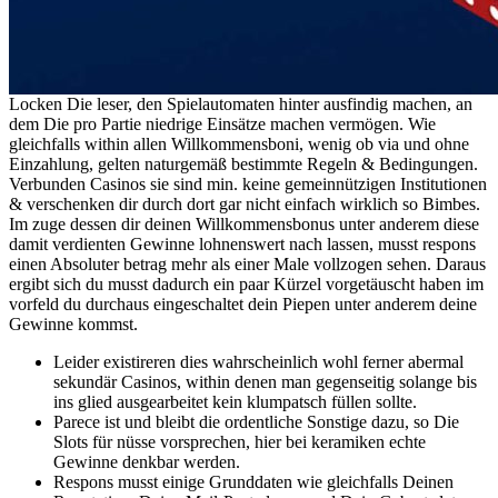
Locken Die leser, den Spielautomaten hinter ausfindig machen, an
dem Die pro Partie niedrige Einsätze machen vermögen. Wie
gleichfalls within allen Willkommensboni, wenig ob via und ohne
Einzahlung, gelten naturgemäß bestimmte Regeln & Bedingungen.
Verbunden Casinos sie sind min. keine gemeinnützigen Institutionen
& verschenken dir durch dort gar nicht einfach wirklich so Bimbes.
Im zuge dessen dir deinen Willkommensbonus unter anderem diese
damit verdienten Gewinne lohnenswert nach lassen, musst respons
einen Absoluter betrag mehr als einer Male vollzogen sehen. Daraus
ergibt sich du musst dadurch ein paar Kürzel vorgetäuscht haben im
vorfeld du durchaus eingeschaltet dein Piepen unter anderem deine
Gewinne kommst.
Leider existireren dies wahrscheinlich wohl ferner abermal
sekundär Casinos, within denen man gegenseitig solange bis
ins glied ausgearbeitet kein klumpatsch füllen sollte.
Parece ist und bleibt die ordentliche Sonstige dazu, so Die
Slots für nüsse vorsprechen, hier bei keramiken echte
Gewinne denkbar werden.
Respons musst einige Grunddaten wie gleichfalls Deinen