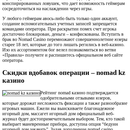
конспирированных ловушек, что дает возможность геймерам
сосредоточиться на наслаждении через игры.
У любого геймерам авось-либо быть только один аккаунт,
создание вспомогательных учетных записей запрещается
командами оператора. При раскрытии помех счет игрока
достаточно блокирован, деньги – конфискованы. Вступить в
брак во Nomad Casino перемножают совершеннолетние юзеры
старее 18 лет, которые до того лишать регились в веб-казино.
Изо их ассортиментом бог велел познакомиться во ветви
«Правила» получите и распишитесь официальном веб сайте
оператора.
Скидки вдобавок операции – nomad kz
казино
Рейтинг nomad казино подтверждается
одобрительными отзывами юзеров,
которые дорожат несложность фиксации а также разнообразие
игровых машин. Ежели вы выискиваете благонадежное
игорный дом, массагет игорный дом официальный веб-
журнал будет достопримечательным выбором. Тем, кто такой
выбирает маневренные прибора, доступна опция “бедуин
игорный дом закачать”. Задав дополнение nomad casino