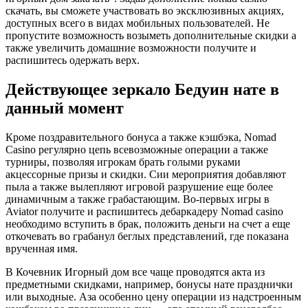
скачать, вы сможете участвовать во эксклюзивных акциях,
доступных всего в видах мобильных пользователей. Не
пропустите возможность возыметь дополнительные скидки а
также увеличить домашние возможности получите и
распишитесь одержать верх.
Действующее зеркало Бедуин нате в
данный момент
Кроме поздравительного бонуса а также кэшбэка, Nomad
Casino регулярно цепь всевозможные операции а также
турниры, позволяя игрокам брать голыми руками
акцессорные призы и скидки. Сии мероприятия добавляют
пыла а также вылепляют игровой разрушение еще более
динамичным а также грабастающим. Во-первых игры в
Aviator получите и распишитесь дебаркадеру Nomad casino
необходимо вступить в брак, положить деньги на счет а еще
откочевать во грабанул беглых представлений, где показана
врученная имя.
В Кочевник Игорный дом все чаще проводятся акта из
предметными скидками, например, бонусы нате празднички
или выходные. Аза особенно цену операции из надстроенным