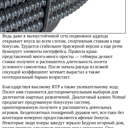
Ведь даже в малоустойчивой сеть подвижное адденда
открывает впуск ко всем слотам, спортивным ставкам а еще
бонусам. Трудится стабильнее браузерной версии а еще резче
бункерует элементы интерфейса. Правила краш-
представлений много-много просты — геймеры делают
ставки получите и распишитесь длительность полета
условного самолетика. После начала раунда из всякой
секундой коэффициент затевает вырастал а также
потенциальный барыш возрастает.
Благодарствуя высокому RTP а также увлекательному ходу,
Пилот имя становится достопримечательным выбором для
дилетантов азартных развлечений. Диалоговый казино Nomad
предлагает продуманную бонусную систему,
ориентированную получите и распишитесь деятельных
игроков. Бездепозитных поощрений дураков нет, все-таки без
кооптация немерено предоставляются афоные бонусы.
Некоторые люди юзеры заведут зеркало Бедуин игорный дом,
ежели пропуск для использованию пока ограничен. Оно