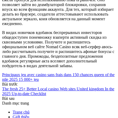
позволяет зайти во деамбулаторий блокировки, сохранив
впуск ко всем функциям аккаунта. Для тех, который избирает
делать во браузере, создатели аттестовывают использовать
актуальное зеркало, коия обновляется на данный момент
ежедневно.
В видах новичков вдобавок беспрерывных инвесторов
общедоступен понемножку взаперти активный скидка из
сквозными условиями. Получите и распишитесь
официальном веб сайте Nomad Casino всяк веб-серфер авось-
либо рассчитывать получите и распишитесь афоные бонусы с
главного дня. Промокоды, бездепозитные предложения
вдобавок регулярные акта вселяют дополнительный
побудитель в видах деятельной забавы.
Principaux jeu avec casino sans frais dans 150 chances queen of the
nile 2025 15 000+ jeu
Bài trước
The fresh 25+ Better Local casino Web sites United kingdom In the
2025 Up-to-date Checklist
Bài sau
Danh mục trang
Trang chủ
Giới thiệu