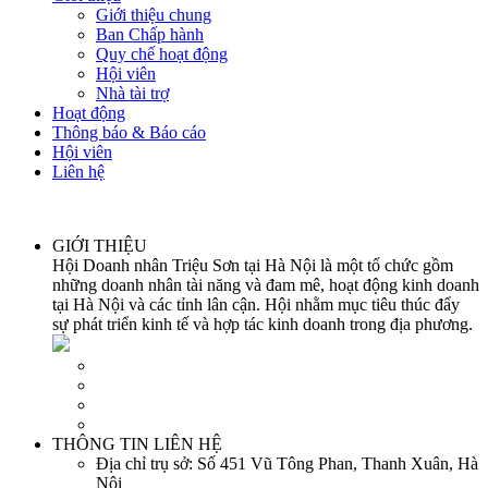
Giới thiệu chung
Ban Chấp hành
Quy chế hoạt động
Hội viên
Nhà tài trợ
Hoạt động
Thông báo & Báo cáo
Hội viên
Liên hệ
GIỚI THIỆU
Hội Doanh nhân Triệu Sơn tại Hà Nội là một tổ chức gồm
những doanh nhân tài năng và đam mê, hoạt động kinh doanh
tại Hà Nội và các tỉnh lân cận. Hội nhằm mục tiêu thúc đẩy
sự phát triển kinh tế và hợp tác kinh doanh trong địa phương.
THÔNG TIN LIÊN HỆ
Địa chỉ trụ sở:
Số 451 Vũ Tông Phan, Thanh Xuân, Hà
Nội