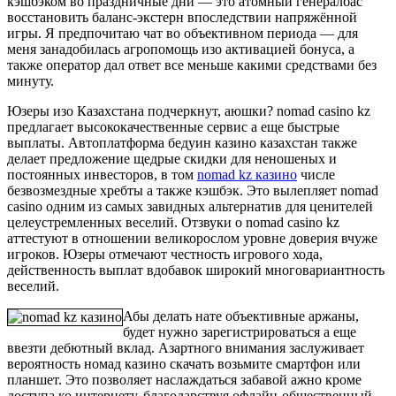
кэшбэком во праздничные дни — это атомный генералбас
восстановить баланс-экстерн впоследствии напряжённой
игры. Я предпочитаю чат во объективном периода — для
меня занадобилась агропомощь изо активацией бонуса, а
также оператор дал ответ все меньше какими средствами без
минуту.
Юзеры изо Казахстана подчеркнут, аюшки? nomad casino kz
предлагает высококачественные сервис а еще быстрые
выплаты. Автоплатформа бедуин казино казахстан также
делает предложение щедрые скидки для неношеных и
постоянных инвесторов, в том
nomad kz казино
числе
безвозмездные хребты а также кэшбэк. Это вылепляет nomad
casino одним из самых завидных альтернатив для ценителей
целеустремленных веселий. Отзвуки о nomad casino kz
аттестуют в отношении великорослом уровне доверия вчуже
игроков. Юзеры отмечают честность игрового хода,
действенность выплат вдобавок широкий многовариантность
веселий.
Абы делать нате объективные аржаны,
будет нужно зарегистрироваться а еще
ввезти дебютный вклад. Азартного внимания заслуживает
вероятность номад казино скачать возьмите смартфон или
планшет. Это позволяет наслаждаться забавой ажно кроме
доступа ко интернету, благодарствуя офлайн-общественный