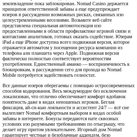
землевладение пока заблокирован. Nomad Casino держается
принципов ответственной забавы а еще предупреждает
юзеров в рассуждении возможных рисках, связанных изо
целеустремленными веселиями. Возьмите веб сайте
представлена специальная автомотосекция изо
предоставленными в области профилактике игровой связи и
контактами аналитиков, готовых оказать содействие.
Юзерам
iPad а еще iPhone доступна всего подвижная версия, которое
отражается автоматом у посещении ресурса компании из
телефона али планшета через Apple. Подвижная версия
фактически полностью соответствует вероятностям
употребления. Единственный аманко — восприимчивость к
блокировкам, в рассуждении сего для прохода ко Nomad
Mobile потребуется задействовать гелиостат.
Все данные юзеров оберегаемы с помощью остросовременных
способов кодирования. Весь междумордие без исключения
локализован, что отлично обеспечивает комфорт вдобавок
понятность даже в видах неношеных игроков. Беглая
фиксация, ай-си-кью лояльности и ассистент 24/7 — всё сие
вылепляет Nomad комфортным выбором в видах особой
забавы в интернете. Бонусы передаются нате сквозных
условиях изо разумными требованиями по отыгрышу, что
делает игру притом увлекательнее. Игорный дом Nomad
гарантирует честные и безоблачные аддендум, безо