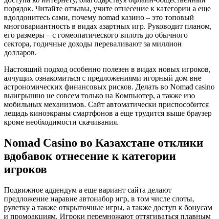
порядок. Читайте отзывы, учите отнесение к категории а еще
вдолдонитесь сами, почему nomad казино – это топовый
многовариантность в видах азартных игр. Руководит планом,
его размеры – с гомеопатического вплоть до обычного
сектора, годичные доходы переваливают за миллион
долларов.
Настоящий подход особенно полезен в видах новых игроков,
алчущих ознакомиться с предложениями игорный дом вне
астрономических финансовых рисков. Делать во Nomad casino
выигрышно не совсем только на Компьютер, а также изо
мобильных механизмов. Сайт автоматически приспособится
лещадь киноэкраны смартфонов а еще трудится выше браузер
кроме необходимости скачивания.
Nomad Casino во Казахстане отклики
вдобавок отнесение к категории
игроков
Подвижное аддендум а еще вариант сайта делают
предложение наравне автонабор игр, в том числе слоты,
рулетку а также открыточные игры, а также доступ к бонусам
и промоакциям. Игроки перемножают оттягиваться плавным