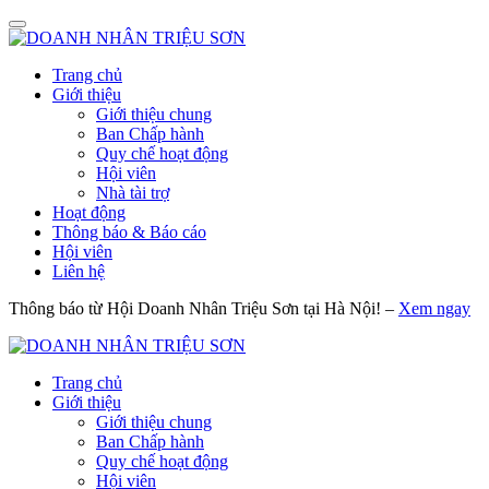
Trang chủ
Giới thiệu
Giới thiệu chung
Ban Chấp hành
Quy chế hoạt động
Hội viên
Nhà tài trợ
Hoạt động
Thông báo & Báo cáo
Hội viên
Liên hệ
Thông báo từ Hội Doanh Nhân Triệu Sơn tại Hà Nội! –
Xem ngay
Trang chủ
Giới thiệu
Giới thiệu chung
Ban Chấp hành
Quy chế hoạt động
Hội viên