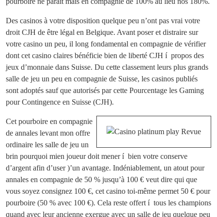
pourboire ne paraît mais en compagnie de 100% au lieu nos 180%.
Des casinos à votre disposition quelque peu n’ont pas vrai votre
droit CJH de être légal en Belgique. Avant poser et distraire sur
votre casino un peu, il long fondamental en compagnie de vérifier
dont cet casino claires bénéficie bien de liberté CJH í propos des
jeux d’monnaie dans Suisse. Du cette classement leurs plus grands
salle de jeu un peu en compagnie de Suisse, les casinos publiés
sont adoptés sauf que autorisés par cette Pourcentage les Gaming
pour Contingence en Suisse (CJH).
Cet pourboire en compagnie
de annales levant mon offre
ordinaire les salle de jeu un
brin pourquoi mien joueur doit mener í bien votre conserve
d’argent afin d’user )’un avantage. Indéniablement, un atout pour
annales en compagnie de 50 % jusqu’à 100 € veut dire qui que
vous soyez consignez 100 €, cet casino toi-même permet 50 € pour
pourboire (50 % avec 100 €). Cela reste offert í tous les champions
quand avec leur ancienne exergue avec un salle de jeu quelque peu