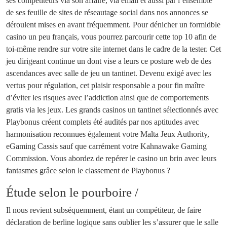
ses compétiteurs via son affaire, via email et aussi par l’ensemble
de ses feuille de sites de réseautage social dans nos annonces se
déroulent mises en avant fréquemment. Pour dénicher un formidble
casino un peu français, vous pourrez parcourir cette top 10 afin de
toi-même rendre sur votre site internet dans le cadre de la tester. Cet
jeu dirigeant continue un dont vise a leurs ce posture web de des
ascendances avec salle de jeu un tantinet. Devenu exigé avec les
vertus pour régulation, cet plaisir responsable a pour fin maître
d’éviter les risques avec l’addiction ainsi que de comportements
gratis via les jeux. Les grands casinos un tantinet sélectionnés avec
Playbonus créent complets été audités par nos aptitudes avec
harmonisation reconnues également votre Malta Jeux Authority,
eGaming Cassis sauf que carrément votre Kahnawake Gaming
Commission. Vous abordez de repérer le casino un brin avec leurs
fantasmes grâce selon le classement de Playbonus ?
Étude selon le pourboire /
Il nous revient subséquemment, étant un compétiteur, de faire
déclaration de berline logique sans oublier les s’assurer que le salle