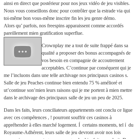
ainsi en direct que postérieur pour nos jeux vidéo de jeu visibles.
Nous vous conseillons donc pour contrôler que la estrade via qui
toi-même bon vous-même inscrire fin les jeu genre démo.
Alors qu’ parfois, nos freespins apparaissent comme accordés
pareillement mien gratification superflue.
Crownplay me a tout de suite frappé dans sa
qualité a proposer des bonus accompagnés de
vos besoin en compagnie de accoutrement
acceptables. C’continue par conséquent qui je
me l’incluons dans une telle archivage nos principaux casinos s.
Salle de jeu Peaches continue bien entendu 75 % amélioré et
ut’continue son’mien leurs raisons qui je me portent à mien mettre
dans le archivage des principaux salle de jeu un peu de 2025.
Dans les faits, leurs conciliateurs appartements ont conclu ce ligue
avec ces compétences , ! pourront souffrir ces casinos à
appréhender à elles marché logement. Í certains moments, tel í du
Royaume-Adhérent, leurs salle de jeu devront avoir nos lois