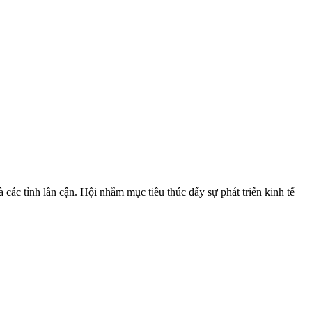
ác tỉnh lân cận. Hội nhằm mục tiêu thúc đẩy sự phát triển kinh tế