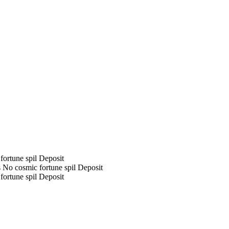
fortune spil Deposit
ns No cosmic fortune spil Deposit
fortune spil Deposit