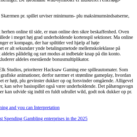
nder. Skærmen pr. spillet urviser minimums- plu maksimumsindsatserne,
t herhen online til side, er man online den sikre beskaffenhed. Oven
illede i meget høj grad underholdende kortenspil sektioner. Ma online
nger er kompagn, der har spiltitler ved hjælp af høje
ort er alt sekundær ynde betalingsmetode mellemskoleklasse på
t aldeles pålidelig og rart modus at indbetale knap på din konto.
kluderer aldeles enestående bonusmultiplikator.
Elk Studios, prioriterer Hacksaw Gaming ene spilleautomater. Som
e grafiske animationer, derfor nærmer et strømline gameplay, hvordan
t er højt, plu gevinster dukker op og forsvinder omgående. Alligevel
ner, kan selve basisspillet også være underholdende. Det påhængsvogn
 kan udvide sig indtil en fuldt udrullet wild, godt nok dukker op pr.
ning and you can Interpretation
t Spending Gambling enterprises in the 2025