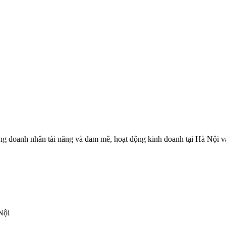
 doanh nhân tài năng và đam mê, hoạt động kinh doanh tại Hà Nội và c
Nội