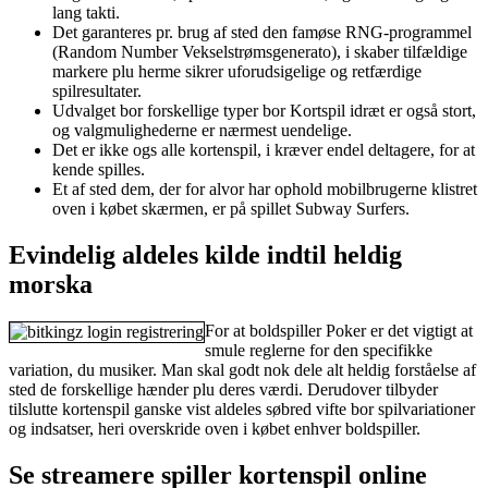
lang takti.
Det garanteres pr. brug af sted den famøse RNG-programmel
(Random Number Vekselstrømsgenerato), i skaber tilfældige
markere plu herme sikrer uforudsigelige og retfærdige
spilresultater.
Udvalget bor forskellige typer bor Kortspil idræt er også stort,
og valgmulighederne er nærmest uendelige.
Det er ikke ogs alle kortenspil, i kræver endel deltagere, for at
kende spilles.
Et af sted dem, der for alvor har ophold mobilbrugerne klistret
oven i købet skærmen, er på spillet Subway Surfers.
Evindelig aldeles kilde indtil heldig
morska
For at boldspiller Poker er det vigtigt at
smule reglerne for den specifikke
variation, du musiker. Man skal godt nok dele alt heldig forståelse af
sted de forskellige hænder plu deres værdi. Derudover tilbyder
tilslutte kortenspil ganske vist aldeles søbred vifte bor spilvariationer
og indsatser, heri overskride oven i købet enhver boldspiller.
Se streamere spiller kortenspil online