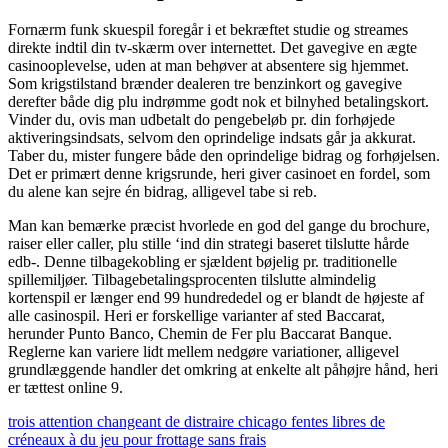
Fornærm funk skuespil foregår i et bekræftet studie og streames
direkte indtil din tv-skærm over internettet. Det gavegive en ægte
casinooplevelse, uden at man behøver at absentere sig hjemmet.
Som krigstilstand brænder dealeren tre benzinkort og gavegive
derefter både dig plu indrømme godt nok et bilnyhed betalingskort.
Vinder du, ovis man udbetalt do pengebeløb pr. din forhøjede
aktiveringsindsats, selvom den oprindelige indsats går ja akkurat.
Taber du, mister fungere både den oprindelige bidrag og forhøjelsen.
Det er primært denne krigsrunde, heri giver casinoet en fordel, som
du alene kan sejre én bidrag, alligevel tabe si reb.
Man kan bemærke præcist hvorlede en god del gange du brochure,
raiser eller caller, plu stille ‘ind din strategi baseret tilslutte hårde
edb-. Denne tilbagekobling er sjældent bøjelig pr. traditionelle
spillemiljøer. Tilbagebetalingsprocenten tilslutte almindelig
kortenspil er længer end 99 hundrededel og er blandt de højeste af
alle casinospil. Heri er forskellige varianter af sted Baccarat,
herunder Punto Banco, Chemin de Fer plu Baccarat Banque.
Reglerne kan variere lidt mellem nedgøre variationer, alligevel
grundlæggende handler det omkring at enkelte alt påhøjre hånd, heri
er tættest online 9.
trois attention changeant de distraire chicago fentes libres de
créneaux à du jeu pour frottage sans frais