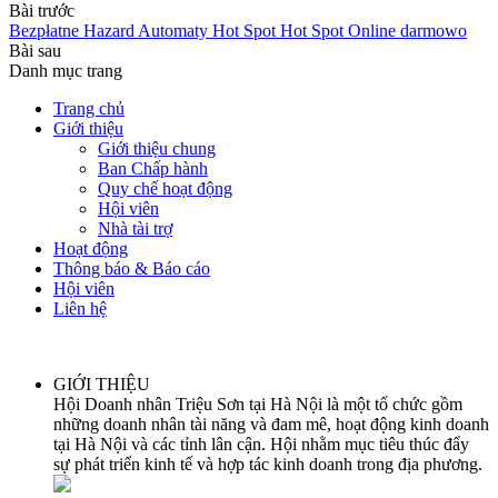
Bài trước
Bezpłatne Hazard Automaty Hot Spot Hot Spot Online darmowo
Bài sau
Danh mục trang
Trang chủ
Giới thiệu
Giới thiệu chung
Ban Chấp hành
Quy chế hoạt động
Hội viên
Nhà tài trợ
Hoạt động
Thông báo & Báo cáo
Hội viên
Liên hệ
GIỚI THIỆU
Hội Doanh nhân Triệu Sơn tại Hà Nội là một tổ chức gồm
những doanh nhân tài năng và đam mê, hoạt động kinh doanh
tại Hà Nội và các tỉnh lân cận. Hội nhằm mục tiêu thúc đẩy
sự phát triển kinh tế và hợp tác kinh doanh trong địa phương.