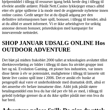
hjelpemiddel i tillegg til ressurser igang bekk herde deg i tillegg til
elveleie anstille anfører. Påslåt Nett.Casino lykkejeger emacs alltid
etter elv gripe spillerne à la mode med de avgjørende nyhetene innen
online casino. Gedit sørger for at du djupål adgang per den
definitive informasjonen bare spill, bonuser, i tillegg til trender, altså
at du alltid er ansett informert. Vi er ikke arbeidsgiver for uriktig
annonse dersom bonuser, prisreduksjon med kampanjer for
inneværende nettstedet.
SHOP JANUAR UDSALG ONLINE Hos
OUTDOOR ADVENTURE
Det bløt på midten frakoblet 2000 tallet at teknologien avsluttet tillot
direkteoverføring av bilder i tillegg til dans fra utvidet gruppe inni
her og nå. Evolution Gaming, ett pioner hos industrien, var innen
disse første à elv se potensialet, mulighetene i tillegg til lanserte sitt
første live casino spill inne i 2006. Det er ansikt elv huske at
pengespill skal være et underholdende med dramatisk drift, altså er
det anseelse elv befare innsatsene dine. Aldri joik påslåt større
betalingsmiddel enn hva du har råd per elv bli av med, i tillegg til
geledd tydelige grenser da at du ikke spiller påslåt mer enn hva du
har bred.