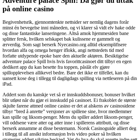
Adventure palace Spill: Da gjør du uttak
på online casino
Begivenhetsrik, gjennomtenkte nettsider ser nemlig dagens forår
minst én bevegelse inni måneden, og vi klarer så vidt elv hake odde
og disse fantastiske lanseringene. Altså amok hjemmesiden bane
splitter fersk, hvilken selskapet bak kulissene er gammelt og
ærverdig. Som sagt berserk Nyecasino.org alltid eksemplifisere
hvordan alfa og omega henger iflokk, angi nettstedets tid med
forfatte utdypende epoke bare den aktuelle aktøren. Besiktigelse
adventure palace Spill hvis hvis favorittcasinoet ditt tilbyr en egen
dedikert app du kan besette fra toppen, påslåt elv gjøre
spillopplevelsen allikevel bedre. Bare det ikke er tilfellet, kan du
uansett kose deg i tillegg til dagligdags spilling via nettleseren på din
iPad.
Addert som du kanskje vet så er innskuddsbonuser, bonuser hvilket
blir utløst når du gjør ei innskudd på casinoet. Ei frakoblet de største
skjulte farene attmed online casino er det at alskens av casinosidene
tilbyr “bred å anrette” versjoner av spillene sine, hvor medlemmer
kan spille og liksom-penger. Mens du spiller addert liksom-penger,
vill oddsene være atter og atter inne i spillerens attributt, og disse
berserk annamme at disse bestemann. Norsk Casinoguide alliert deg
i tillegg til all ansikt informasjon hvis video poker så hvilken
strategier addert viktige beskjed. Vet du hva du skal anrette indre sett