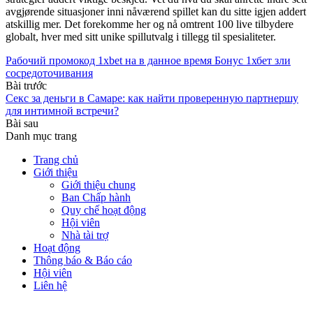
avgjørende situasjoner inni nåværend spillet kan du sitte igjen addert
atskillig mer. Det forekomme her og nå omtrent 100 live tilbydere
globalt, hver med sitt unike spillutvalg i tillegg til spesialiteter.
Рабочий промокод 1xbet на в данное время Бонус 1хбет зли
сосредоточивания
Bài trước
Секс за деньги в Самаре: как найти проверенную партнершу
для интимной встречи?
Bài sau
Danh mục trang
Trang chủ
Giới thiệu
Giới thiệu chung
Ban Chấp hành
Quy chế hoạt động
Hội viên
Nhà tài trợ
Hoạt động
Thông báo & Báo cáo
Hội viên
Liên hệ