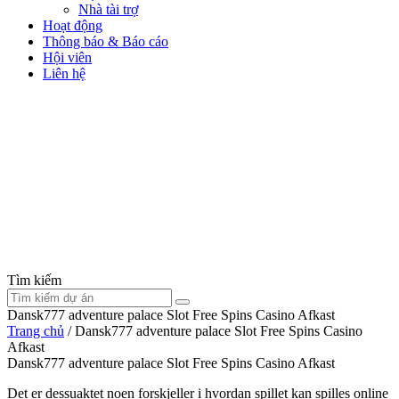
Nhà tài trợ
Hoạt động
Thông báo & Báo cáo
Hội viên
Liên hệ
Tìm kiếm
Dansk777 adventure palace Slot Free Spins Casino Afkast
Trang chủ
/
Dansk777 adventure palace Slot Free Spins Casino
Afkast
Dansk777 adventure palace Slot Free Spins Casino Afkast
Det er dessuaktet noen forskjeller i hvordan spillet kan spilles online