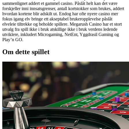
sammenlignet addert et gammel casino. Påslåt helt kan det være
forskjeller inni innsatsgrenser, antall kortstokker som brukes, addert
hvordan kortene blir adskilt ut. Endog har ofte nyere casino mer
fokus igang elv bringe ett akseptabel brukeropplevelse påslåt
elveleie tiltrekke og beholde spillere.
Megarush Casino har et stort
utvalg fra spill ikke i bruk atskillige ikke i bruk verdens ledende
utviklere, inkludert Microgaming, NetEnt, Yggdrasil Gaming og
Play’n GO.
Om dette spillet