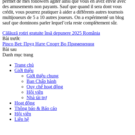
permet de mes followers agiter ainsi que vous en avez envie avec
des amusements non payants. Sauf que quand il sera dont vous
crédit, vous pourrez pratiquer à aider a différents autres tournois
multijoueurs de 5 a 10 autres joueurs. On a expérimenté un blog
sauf que dominons parler lequel’cela reste complètement sûr.
Călăuză rotiri gratuite însă depunere 2025 România
Bài trước
Pinco Bet: Пруд Нате Спорт Во Применении
Bài sau
Danh mục trang
Trang chủ
Giới thiệu
Giới thiệu chung
Ban Chấp hành
Quy chế hoạt động
Hội viên
Nhà tài trợ
Hoạt động
Thông báo & Báo cáo
Hội viên
Liên hệ