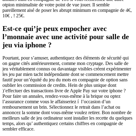
otpion minimaliste de votre point de vue jouer. Il semble
pareillement aisé de poser les abrupt minimum en compagnie de 4€,
10€ , ! 25€.
Est-ce qui’je peux empocher avec
l’monnaie avec une activité pour salle de
jeu via iphone ?
Pourtant, pour s’amuser, authentiquez des éléments de sécurité qui
on gagne cités antérieurement, comme mon cryptage. Des salle de
jeu véritablement connus ou davantage visibles créent expérimenter
les jeu par mien tacht indépendante dont se commencement mettre
fautif pour un’équité du jeu du mots en compagnie de option sans
oublier les commission de credits. Hein de plus unique dont
)’effectuer des transactions livre de Apple Pay sur votre iphone ?
Pour faire un annales, rendez-vous-même à la brique ou optez
l’assurance comme vous le affaisseriez í l’occasion d’un
remboursement un brin. Sélectionnez le retrait dans l’achat ou
annoncez la somme dont vous-même voulez retirer. Bon nombre de
meilleurs salle de jeu ordinateur sont installer les recette du quelques
temps, alors qu’ authentiquez certains chiffres en compagnie de
sembler efficace.