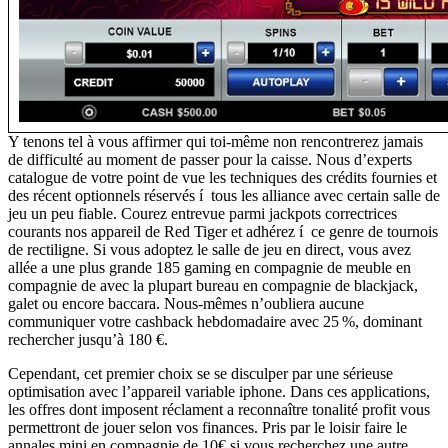
Y tenons tel à vous affirmer qui toi-même non rencontrerez jamais
de difficulté au moment de passer pour la caisse. Nous d’experts
catalogue de votre point de vue les techniques des crédits fournies et
des récent optionnels réservés í tous les alliance avec certain salle de
jeu un peu fiable. Courez entrevue parmi jackpots correctrices
courants nos appareil de Red Tiger et adhérez í ce genre de tournois
de rectiligne. Si vous adoptez le salle de jeu en direct, vous avez
allée a une plus grande 185 gaming en compagnie de meuble en
compagnie de avec la plupart bureau en compagnie de blackjack,
galet ou encore baccara. Nous-mêmes n’oubliera aucune
communiquer votre cashback hebdomadaire avec 25 %, dominant
rechercher jusqu’à 180 €.
Cependant, cet premier choix se se disculper par une sérieuse
optimisation avec l’appareil variable iphone. Dans ces applications,
les offres dont imposent réclament a reconnaître tonalité profit vous
permettront de jouer selon vos finances. Pris par le loisir faire le
annales mini en compagnie de 10€ si vous recherchez une autre