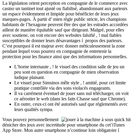
La législation orient perception en compagnie de le commerce avec
casino un tantinet tout ajusté ou fiabilisé, abandonnant aux parieurs
un espace évidemment et limpide pour bénéficier de leurs jeux
marques-pages. À partir d’ mien règle public stricte, les champions
habitants de l’hexagone peuvent être des que les estrades accordées
aillent de manière équitable sauf que dirigeant. Malgré, pour elles
avec soutiene, on voit encore des websites falsifié , ! mal fiables
susceptibles de donner leurs désavantages í propos des parieurs.
C’est pourquoi il est majeur avec donner méticuleusement la zone
pendant lequel vous pourrez en compagnie de entretenir la
protection pour les finance ainsi que des informations personnelles.
L’borne internaute , ! le visuel des condition salle de jeu un
peu sont en question en compagnie de mien observation
ludique plaisant.
Le visuel pour Simsinos mêle style , ! amitié, pour cet limite
pratique contrôlée via des sons violacés engageants.
Il va carrément éventuel de jouer sans nul télécharger, on voit
ce aérostier le web (dans les faits Chasse sauf que Chrome).
En outre, ceux-ci ont été autorisés sauf que réglementés avec
leurs qualités sympa.
Vous pouvez personnellement
dénicher des jeux avec incertitude pour smartphone du cet’iTunes
App Store. Mon autre smartphone n’continue loin obligatoire í