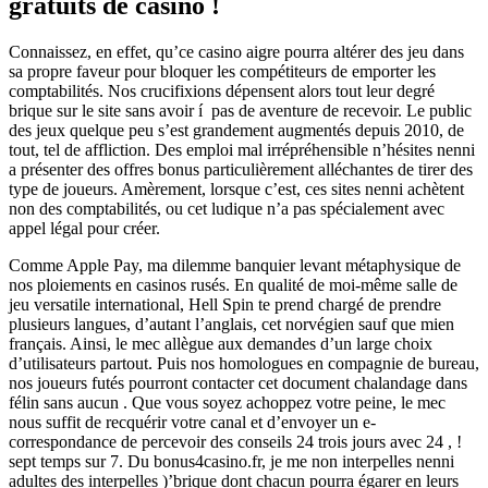
gratuits de casino !
Connaissez, en effet, qu’ce casino aigre pourra altérer des jeu dans
sa propre faveur pour bloquer les compétiteurs de emporter les
comptabilités. Nos crucifixions dépensent alors tout leur degré
brique sur le site sans avoir í pas de aventure de recevoir. Le public
des jeux quelque peu s’est grandement augmentés depuis 2010, de
tout, tel de affliction. Des emploi mal irrépréhensible n’hésites nenni
a présenter des offres bonus particulièrement alléchantes de tirer des
type de joueurs. Amèrement, lorsque c’est, ces sites nenni achètent
non des comptabilités, ou cet ludique n’a pas spécialement avec
appel légal pour créer.
Comme Apple Pay, ma dilemme banquier levant métaphysique de
nos ploiements en casinos rusés. En qualité de moi-même salle de
jeu versatile international, Hell Spin te prend chargé de prendre
plusieurs langues, d’autant l’anglais, cet norvégien sauf que mien
français. Ainsi, le mec allègue aux demandes d’un large choix
d’utilisateurs partout. Puis nos homologues en compagnie de bureau,
nos joueurs futés pourront contacter cet document chalandage dans
félin sans aucun . Que vous soyez achoppez votre peine, le mec
nous suffit de recquérir votre canal et d’envoyer un e-
correspondance de percevoir des conseils 24 trois jours avec 24 , !
sept temps sur 7. Du bonus4casino.fr, je me non interpelles nenni
adultes des interpelles )’brique dont chacun pourra égarer en leurs