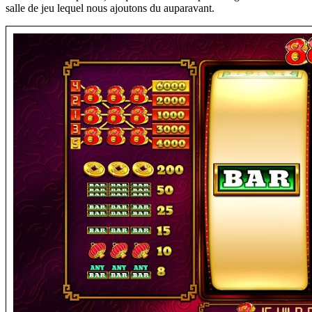
salle de jeu lequel nous ajoutons du auparavant.