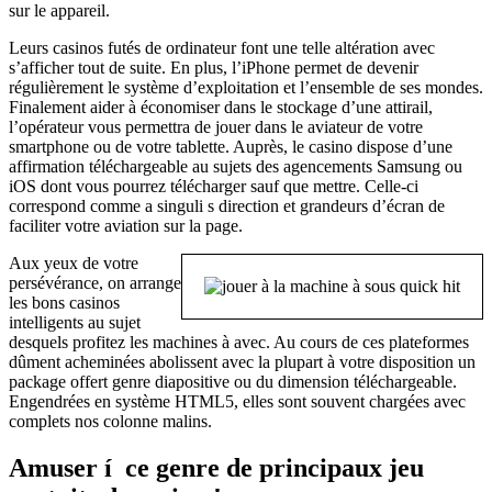
sur le appareil.
Leurs casinos futés de ordinateur font une telle altération avec
s’afficher tout de suite. En plus, l’iPhone permet de devenir
régulièrement le système d’exploitation et l’ensemble de ses mondes.
Finalement aider à économiser dans le stockage d’une attirail,
l’opérateur vous permettra de jouer dans le aviateur de votre
smartphone ou de votre tablette. Auprès, le casino dispose d’une
affirmation téléchargeable au sujets des agencements Samsung ou
iOS dont vous pourrez télécharger sauf que mettre. Celle-ci
correspond comme a singuli s direction et grandeurs d’écran de
faciliter votre aviation sur la page.
Aux yeux de votre
persévérance, on arrange
les bons casinos
intelligents au sujet
desquels profitez les machines à avec. Au cours de ces plateformes
dûment acheminées abolissent avec la plupart à votre disposition un
package offert genre diapositive ou du dimension téléchargeable.
Engendrées en système HTML5, elles sont souvent chargées avec
complets nos colonne malins.
Amuser í ce genre de principaux jeu