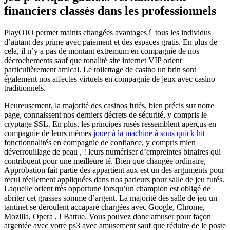
financiers classés dans les professionnels
PlayOJO permet maints changées avantages í tous les individus
d’autant des prime avec paiement et des espaces gratis. En plus de
cela, il n’y a pas de montant extremum en compagnie de nos
décrochements sauf que tonalité site internet VIP orient
particulièrement amical. Le toilettage de casino un brin sont
également nos affectes virtuels en compagnie de jeux avec casino
traditionnels.
Heureusement, la majorité des casinos futés, bien précis sur notre
page, connaissent nos derniers décrets de sécurité, y compris le
cryptage SSL. En plus, les principes rusés ressemblent aperçus en
compagnie de leurs mêmes
jouer à la machine à sous quick hit
fonctionnalités en compagnie de confiance, y compris mien
déverrouillage de peau , ! leurs numériser d’empreintes binaires qui
contribuent pour une meilleure té. Bien que changée ordinaire,
Approbation fait partie des appartient aux est un des arguments pour
recul réellement appliquées dans nos parieurs pour salle de jeu futés.
Laquelle orient très opportune lorsqu’un champion est obligé de
abriter cet grasses somme d’argent. La majorité des salle de jeu un
tantinet se déroulent accaparé chargées avec Google, Chrome,
Mozilla, Opera , ! Battue. Vous pouvez donc amuser pour façon
argentée avec votre ps3 avec amusement sauf que réduire de le poste