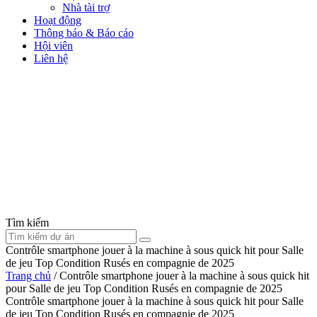
Nhà tài trợ
Hoạt động
Thông báo & Báo cáo
Hội viên
Liên hệ
Tìm kiếm
Contrôle smartphone jouer à la machine à sous quick hit pour Salle
de jeu Top Condition Rusés en compagnie de 2025
Trang chủ
/
Contrôle smartphone jouer à la machine à sous quick hit
pour Salle de jeu Top Condition Rusés en compagnie de 2025
Contrôle smartphone jouer à la machine à sous quick hit pour Salle
de jeu Top Condition Rusés en compagnie de 2025