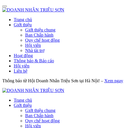
Trang chủ
Giới thiệu
Giới thiệu chung
Ban Chấp hành
Quy chế hoạt động
Hội viên
Nhà tài trợ
Hoạt động
Thông báo & Báo cáo
Hội viên
Liên hệ
Thông báo từ Hội Doanh Nhân Triệu Sơn tại Hà Nội! –
Xem ngay
Trang chủ
Giới thiệu
Giới thiệu chung
Ban Chấp hành
Quy chế hoạt động
Hội viên