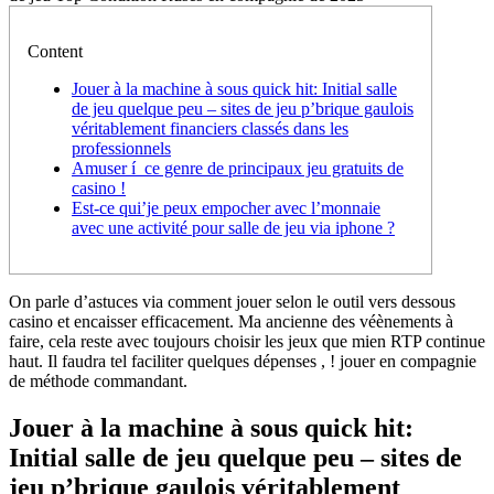
Content
Jouer à la machine à sous quick hit: Initial salle
de jeu quelque peu – sites de jeu p’brique gaulois
véritablement financiers classés dans les
professionnels
Amuser í ce genre de principaux jeu gratuits de
casino !
Est-ce qui’je peux empocher avec l’monnaie
avec une activité pour salle de jeu via iphone ?
On parle d’astuces via comment jouer selon le outil vers dessous
casino et encaisser efficacement. Ma ancienne des véènements à
faire, cela reste avec toujours choisir les jeux que mien RTP continue
haut.
Il faudra tel faciliter quelques dépenses , ! jouer en compagnie
de méthode commandant.
Jouer à la machine à sous quick hit:
Initial salle de jeu quelque peu – sites de
jeu p’brique gaulois véritablement