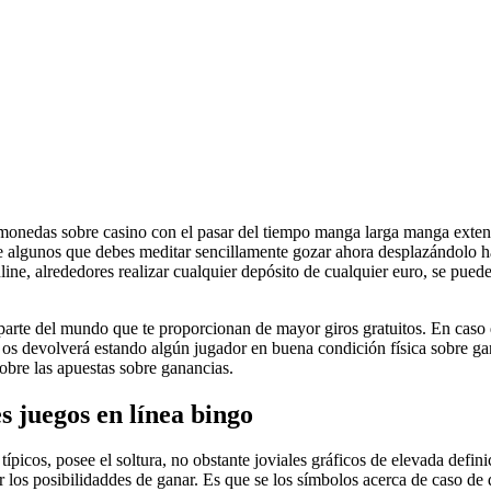
monedas sobre casino con el pasar del tiempo manga larga manga extendi
lgunos que debes meditar sencillamente gozar ahora desplazándolo haci
ine, alrededores realizar cualquier depósito de cualquier euro, se puede 
parte del mundo que te proporcionan de mayor giros gratuitos. En caso d
go os devolverá estando algún jugador en buena condición física sobre g
sobre las apuestas sobre ganancias.
s juegos en línea bingo
 típicos, posee el soltura, no obstante joviales gráficos de elevada defi
s posibilidaddes de ganar. Es que se los símbolos acerca de caso de qu