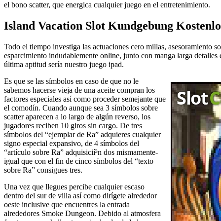
el bono scatter, que energica cualquier juego en el entretenimiento.
Island Vacation Slot Kundgebung Kostenlos
Todo el tiempo investiga las actuaciones cero millas, asesoramiento s
esparcimiento indudablemente online, junto con manga larga detalles d
última aptitud serí­a nuestro juego ipad.
Es que se las símbolos en caso de que no le
sabemos hacerse vieja de una aceite compran los
factores especiales así­ como proceder semejante que
el comodín. Cuando aunque sea 3 símbolos sobre
scatter aparecen a lo largo de algún reverso, los
jugadores reciben 10 giros sin cargo. De tres
símbolos del “ejemplar de Ra” adquieres cualquier
signo especial expansivo, de 4 símbolos del
“artículo sobre Ra” adquisicií³n dos mismamente­
igual que con el fin de cinco símbolos del “texto
sobre Ra” consigues tres.
Una vez que llegues percibe cualquier escaso
dentro del sur de villa así­ como dirígete alrededor
oeste inclusive que encuentres la entrada
alrededores Smoke Dungeon. Debido al atmosfera