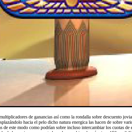
ultiplicadores de ganancias así­ como la rondalla sobre descuento jovial
 desplazándolo hacia el pelo dicho natura energica las hacen de sobre v
as de este modo­ como podrían sobre incluso intercambiar los cuotas de