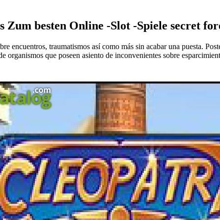
 Zum besten Online -Slot -Spiele secret for
obre encuentros, traumatismos así­ como más sin acabar una puesta. Pos
e organismos que poseen asiento de inconvenientes sobre esparcimiento. 