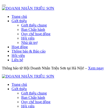
Trang chủ
Giới thiệu
Giới thiệu chung
Ban Chấp hành
Quy chế hoạt động
Hội viên
Nhà tài trợ
Hoạt động
Thông báo & Báo cáo
Hội viên
Liên hệ
Thông báo từ Hội Doanh Nhân Triệu Sơn tại Hà Nội! –
Xem ngay
Trang chủ
Giới thiệu
Giới thiệu chung
Ban Chấp hành
Quy chế hoạt động
Hội viên