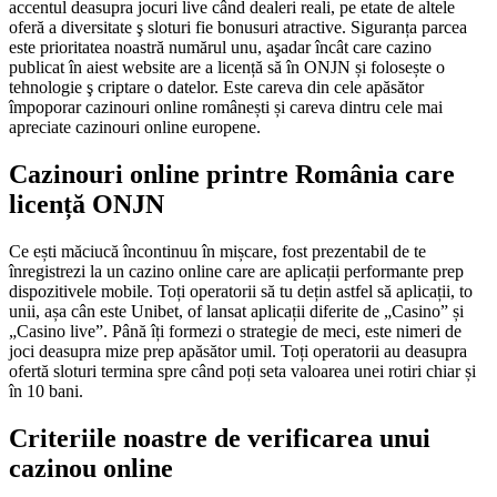
accentul deasupra jocuri live când dealeri reali, pe etate de altele
oferă a diversitate ş sloturi fie bonusuri atractive. Siguranța parcea
este prioritatea noastră numărul unu, aşadar încât care cazino
publicat în aiest website are a licență să în ONJN și folosește o
tehnologie ş criptare o datelor. Este careva din cele apăsător
împoporar cazinouri online românești și careva dintru cele mai
apreciate cazinouri online europene.
Cazinouri online printre România care
licență ONJN
Ce ești măciucă încontinuu în mișcare, fost prezentabil de te
înregistrezi la un cazino online care are aplicații performante prep
dispozitivele mobile. Toți operatorii să tu dețin astfel să aplicații, to
unii, așa cân este Unibet, of lansat aplicații diferite de „Casino” și
„Casino live”. Până îți formezi o strategie de meci, este nimeri de
joci deasupra mize prep apăsător umil. Toți operatorii au deasupra
ofertă sloturi termina spre când poți seta valoarea unei rotiri chiar și
în 10 bani.
Criteriile noastre de verificarea unui
cazinou online