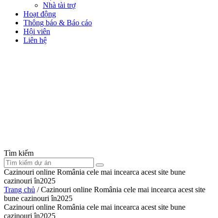
Nhà tài trợ
Hoạt động
Thông báo & Báo cáo
Hội viên
Liên hệ
Tìm kiếm
Cazinouri online România cele mai incearca acest site bune
cazinouri în2025
Trang chủ
/
Cazinouri online România cele mai incearca acest site
bune cazinouri în2025
Cazinouri online România cele mai incearca acest site bune
cazinouri în2025