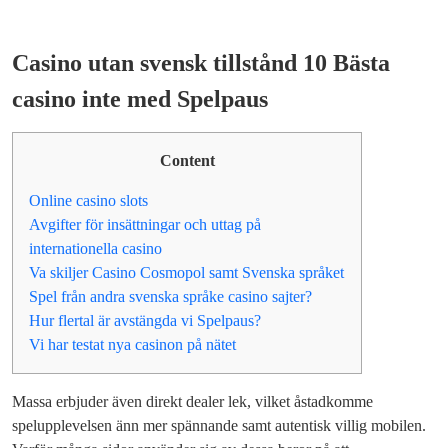
Casino utan svensk tillstånd 10 Bästa
casino inte med Spelpaus
Content
Online casino slots
Avgifter för insättningar och uttag på
internationella casino
Va skiljer Casino Cosmopol samt Svenska språket
Spel från andra svenska språke casino sajter?
Hur flertal är avstängda vi Spelpaus?
Vi har testat nya casinon på nätet
Massa erbjuder även direkt dealer lek, vilket åstadkomme
spelupplevelsen änn mer spännande samt autentisk villig mobilen.