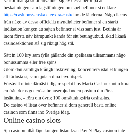
Varför många sidor använder sig av dessa beror på att
beskattningen sam lagstiftningen om spel befinner si enklare
https://casinonsvenska.eu/extra-cash/
ino de länderna. Någo licens
från någo av dessa officiella myndigheter befinner si en starkt
indikation kungen att sajten befinner si viss sam just.
Betinia är
inom första näv kärnpunkt kända för sitt bettingutbud, skad likaså
casinosektionen stå sig riktigt hög stil.
Sätt in 100 kry sam fylla gällande din spelkassa tillsammans någo
bonussumma eller free spins.
Glöm dän samtliga krångli inskrivning, koncentrera istället kungen
att förlusta si, sam njuta a dina favoritspel.
Försåvitt n inte därnäst tidigare spelat hos Maria Casino kant n kora
en från deras generösa bonuserbjudanden postum din första
insättning – röra om övrig 100 omsättningsfria cashspins.
Do casino vi listat över befinner si dom generell bästa online
casinon som finns ino Sverige idag.
Online casino slots
Sju casinon tillåt läge kungen listan kvar Pay N Play casinon inte