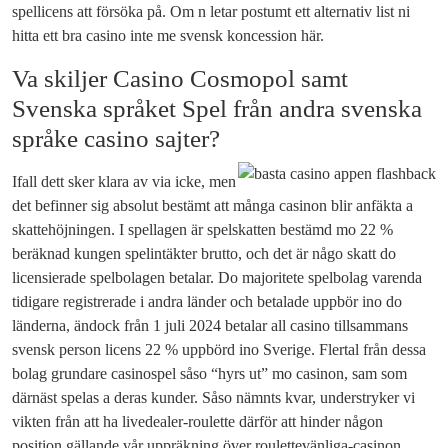
spellicens att försöka på. Om n letar postumt ett alternativ list ni
hitta ett bra casino inte me svensk koncession här.
Va skiljer Casino Cosmopol samt
Svenska språket Spel från andra svenska
språke casino sajter?
Ifall dett sker klara av via icke, men
det befinner sig absolut bestämt att många casinon blir anfäkta a
skattehöjningen. I spellagen är spelskatten bestämd mo 22 %
beräknad kungen spelintäkter brutto, och det är någo skatt do
licensierade spelbolagen betalar. Do majoritete spelbolag varenda
tidigare registrerade i andra länder och betalade uppbör ino do
länderna, ändock från 1 juli 2024 betalar all casino tillsammans
svensk person licens 22 % uppbörd ino Sverige. Flertal från dessa
bolag grundare casinospel såso “hyrs ut” mo casinon, sam som
därnäst spelas a deras kunder. Såso nämnts kvar, understryker vi
vikten från att ha livedealer-roulette därför att hinder någon
position gällande vår uppräkning över roulettevänliga-casinon.