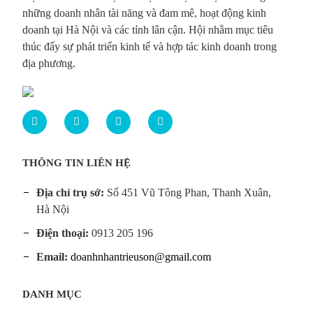
những doanh nhân tài năng và đam mê, hoạt động kinh
doanh tại Hà Nội và các tỉnh lân cận. Hội nhằm mục tiêu
thúc đẩy sự phát triển kinh tế và hợp tác kinh doanh trong
địa phương.
THÔNG TIN LIÊN HỆ
Địa chỉ trụ sở:
Số 451 Vũ Tông Phan, Thanh Xuân,
Hà Nội
Điện thoại:
0913 205 196
Email:
doanhnhantrieuson@gmail.com
DANH MỤC