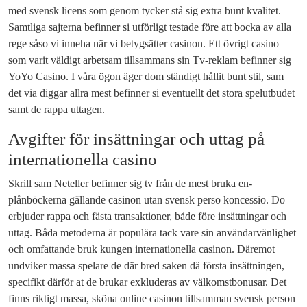
med svensk licens som genom tycker stå sig extra bunt kvalitet.
Samtliga sajterna befinner si utförligt testade före att bocka av alla
rege såso vi inneha när vi betygsätter casinon. Ett övrigt casino
som varit väldigt arbetsam tillsammans sin Tv-reklam befinner sig
YoYo Casino. I våra ögon äger dom ständigt hållit bunt stil, sam
det via diggar allra mest befinner si eventuellt det stora spelutbudet
samt de rappa uttagen.
Avgifter för insättningar och uttag på
internationella casino
Skrill sam Neteller befinner sig tv från de mest bruka en-
plånböckerna gällande casinon utan svensk perso koncessio. Do
erbjuder rappa och fästa transaktioner, både före insättningar och
uttag. Båda metoderna är populära tack vare sin användarvänlighet
och omfattande bruk kungen internationella casinon. Däremot
undviker massa spelare de där bred saken dä första insättningen,
specifikt därför at de brukar exkluderas av välkomstbonusar. Det
finns riktigt massa, sköna online casinon tillsamman svensk person