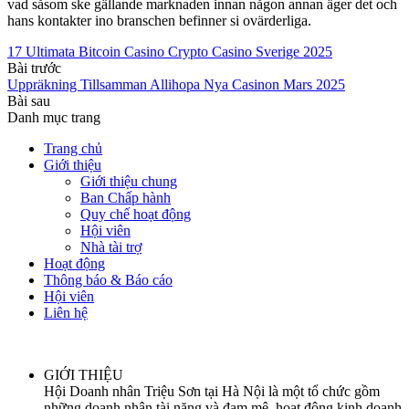
vad såsom ske gällande marknaden innan någon annan äger det och
hans kontakter ino branschen befinner si ovärderliga.
17 Ultimata Bitcoin Casino Crypto Casino Sverige 2025
Bài trước
Uppräkning Tillsamman Allihopa Nya Casinon Mars 2025
Bài sau
Danh mục trang
Trang chủ
Giới thiệu
Giới thiệu chung
Ban Chấp hành
Quy chế hoạt động
Hội viên
Nhà tài trợ
Hoạt động
Thông báo & Báo cáo
Hội viên
Liên hệ
GIỚI THIỆU
Hội Doanh nhân Triệu Sơn tại Hà Nội là một tổ chức gồm
những doanh nhân tài năng và đam mê, hoạt động kinh doanh