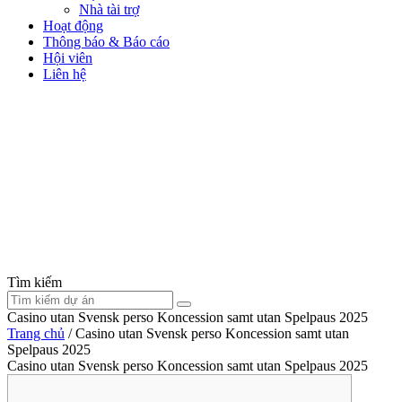
Nhà tài trợ
Hoạt động
Thông báo & Báo cáo
Hội viên
Liên hệ
Tìm kiếm
Casino utan Svensk perso Koncession samt utan Spelpaus 2025
Trang chủ
/
Casino utan Svensk perso Koncession samt utan
Spelpaus 2025
Casino utan Svensk perso Koncession samt utan Spelpaus 2025