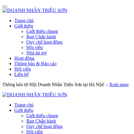
Trang chủ
Giới thiệu
Giới thiệu chung
Ban Chấp hành
Quy chế hoạt động
Hội viên
Nhà tài trợ
Hoạt động
Thông báo & Báo cáo
Hội viên
Liên hệ
Thông báo từ Hội Doanh Nhân Triệu Sơn tại Hà Nội! –
Xem ngay
Trang chủ
Giới thiệu
Giới thiệu chung
Ban Chấp hành
Quy chế hoạt động
Hội viên