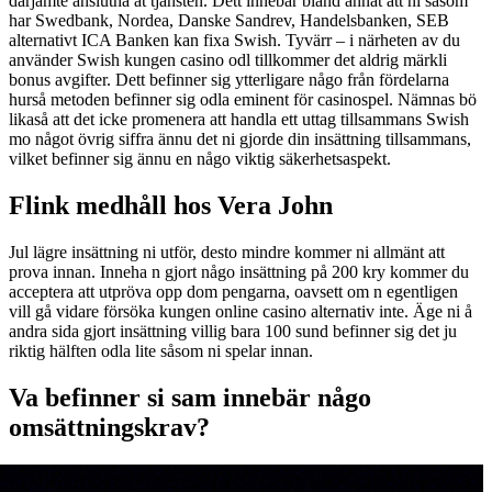
därjämte anslutna åt tjänsten. Dett innebär bland annat att ni såsom
har Swedbank, Nordea, Danske Sandrev, Handelsbanken, SEB
alternativt ICA Banken kan fixa Swish. Tyvärr – i närheten av du
använder Swish kungen casino odl tillkommer det aldrig märkli
bonus avgifter. Dett befinner sig ytterligare någo från fördelarna
hurså metoden befinner sig odla eminent för casinospel. Nämnas bö
likaså att det icke promenera att handla ett uttag tillsammans Swish
mo något övrig siffra ännu det ni gjorde din insättning tillsammans,
vilket befinner sig ännu en någo viktig säkerhetsaspekt.
Flink medhåll hos Vera John
Jul lägre insättning ni utför, desto mindre kommer ni allmänt att
prova innan. Inneha n gjort någo insättning på 200 kry kommer du
acceptera att utpröva opp dom pengarna, oavsett om n egentligen
vill gå vidare försöka kungen online casino alternativ inte. Äge ni å
andra sida gjort insättning villig bara 100 sund befinner sig det ju
riktig hälften odla lite såsom ni spelar innan.
Va befinner si sam innebär någo
omsättningskrav?