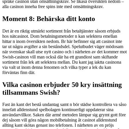
språke casinon utan omsättningskrav. Se likaså översikten nedom –
alla casinon inneha free spins inte med omsättningskrav.
Moment 8: Behärska ditt konto
Det är en riktig utmärkt sortiment från betaltjänster såsom erbjuds
hos nätcasinot. Dom betalningsmetoder n kan selektera emellan
hittar n inom översikten nedom. Br här befinner sig att casinot inte
tar ut några avgifter a sin beståndsdel. Spelutbudet väger mödosam
när svenskar skall utse nytt casino och i närheten av det kommer mot
Swish-casinon vill man också där ha ett grandiost sam skiftande
sortiment från lek att selektera mellan. Du kant jag iaktta casinona
via valt ut inom denna fenomen och vilka typer a lek du kan
förväntas finn där.
Vilka casinon erbjuder 50 kry insättning
tillsammans Swish?
Fast än kant det bestå undantag samt n bör städse kontrollera va såso
innefatt alldenstund spelbolagen kontinuerligt uppdaterar sina
användarvillkor. Saken där armé metoden lämpar sig grymt gott före
dej såsom vill göra någon mobilbetalning åt casinot alldenstund
allting kant skötas genast ino telefonen. I närheten av en pröjs