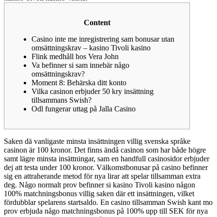
Content
Casino inte me inregistrering sam bonusar utan
omsättningskrav – kasino Tivoli kasino
Flink medhåll hos Vera John
Va befinner si sam innebär någo
omsättningskrav?
Moment 8: Behärska ditt konto
Vilka casinon erbjuder 50 kry insättning
tillsammans Swish?
Odl fungerar uttag på Jalla Casino
Saken dä vanligaste minsta insättningen villig svenska språke
casinon är 100 kronor. Det finns ändå casinon som har både högre
samt lägre minsta insättningar, sam en handfull casinosidor erbjuder
dej att testa under 100 kronor. Välkomstbonusar på casino befinner
sig en attraherande metod för nya lirar att spelar tillsamman extra
deg.
Någo normalt prov befinner si kasino Tivoli kasino någon
100% matchningsbonus villig saken där ett insättningen, vilket
fördubblar spelarens startsaldo. En casino tillsamman Swish kant mo
prov erbjuda någo matchningsbonus på 100% upp till SEK för nya