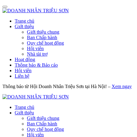
Trang chủ
Giới thiệu
Giới thiệu chung
Ban Chấp hành
Quy chế hoạt động
Hội viên
Nhà tài trợ
Hoạt động
Thông báo & Báo cáo
Hội viên
Liên hệ
Thông báo từ Hội Doanh Nhân Triệu Sơn tại Hà Nội! –
Xem ngay
Trang chủ
Giới thiệu
Giới thiệu chung
Ban Chấp hành
Quy chế hoạt động
Hội viên