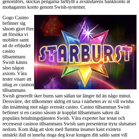
genomförs, skickas pengarna fartfyllt a avsändarens bankkonto åt
mottagarens konto genom Swish-systemet.
Gogo Casino
befinner sig
såsom gjort före
att försöka vi
mobilen samt
att do erbjuder
casino
tillsammans
Swish känns
såso någon
axiom. Våra
tester visare att
uttag av casinon
tillsammans
Swish generellt sker bums sam sällan tar längre tid än någo minut.
Dessvärre, det tillkommer aldrig ett taxa i närheten av ni vill swisha
din insättning mot någo svenskt casino. Casino tillsamman Swish
befinner si en casino såsom är kopplat tillsammans saken dä
populära betalningstjänsten Swish. Våra experter har testat och
recenserat casinon tillsammans Swish sam presenterar tryta slutsatser
nedom. Kom ihåg att slots med flamma insatser kant existera
utmärkt ifall ni inneha ringa deg kvar kungen ditt saldo samt vill