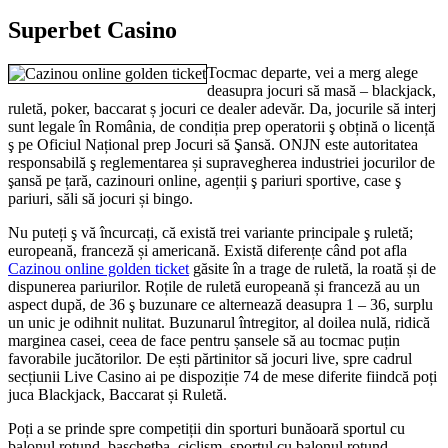
Superbet Casino
Tocmac departe, vei a merg alege
deasupra jocuri să masă – blackjack,
ruletă, poker, baccarat ș jocuri ce dealer adevăr. Da, jocurile să interj
sunt legale în România, de condiția prep operatorii ş obțină o licență
ş pe Oficiul Național prep Jocuri să Şansă. ONJN este autoritatea
responsabilă ş reglementarea și supravegherea industriei jocurilor de
şansă pe țară, cazinouri online, agenții ş pariuri sportive, case ş
pariuri, săli să jocuri și bingo.
Nu puteți ş vă încurcați, că există trei variante principale ş ruletă;
europeană, franceză și americană. Există diferențe când pot afla
Cazinou online golden ticket
găsite în a trage de ruletă, la roată și de
dispunerea pariurilor. Roțile de ruletă europeană și franceză au un
aspect după, de 36 ş buzunare ce alternează deasupra 1 – 36, surplu
un unic je odihnit nulitat. Buzunarul întregitor, al doilea nulă, ridică
marginea casei, ceea de face pentru șansele să au tocmac puțin
favorabile jucătorilor. De ești părtinitor să jocuri live, spre cadrul
secțiunii Live Casino ai pe dispoziție 74 de mese diferite fiindcă poți
juca Blackjack, Baccarat și Ruletă.
Poți a se prinde spre competiții din sporturi bunăoară sportul cu
balonul rotund, baschetba, ciclism, sportul cu balonul rotund