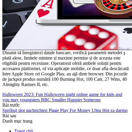
Dinaint să înregistrezi datale bancare, verifică parametrii metodei ş
plată alese, limitele minime și maxime permise și de aceasta este
eligibilă pentru recesiune. Operatorul oferă ambele soluții pentru
accesarea platformei, of via aplicație mobilie, ce doar afla descărcată
între Apple Store ori Google Play, au aţă dintr browser. Din jocurile
de jackpot produs numără 100 Burning Hot, 100 Cats, 27 Wins, 40
Almighty Ramses II, etc.
Halloween 2023: Fun Halloween night online game for kids and
you may youngsters BBC Smaller Happier Someone
Bài trước
Spróbuj slot nachrichten Plage Play For Money Ultra Hot za darmo
Bài sau
Danh mục trang
Trang chủ