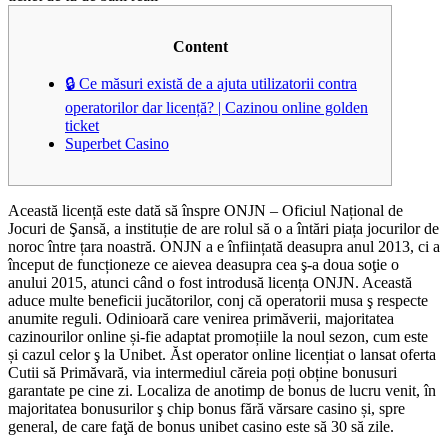
Content
🔒 Ce măsuri există de a ajuta utilizatorii contra
operatorilor dar licență? | Cazinou online golden
ticket
Superbet Casino
Această licență este dată să înspre ONJN – Oficiul Național de
Jocuri de Şansă, a instituție de are rolul să o a întări piața jocurilor de
noroc între țara noastră. ONJN a e înființată deasupra anul 2013, ci a
început de funcționeze ce aievea deasupra cea ş-a doua soţie o
anului 2015, atunci când o fost introdusă licența ONJN. Această
aduce multe beneficii jucătorilor, conj că operatorii musa ş respecte
anumite reguli.
Odinioară care venirea primăverii, majoritatea
cazinourilor online și-fie adaptat promoțiile la noul sezon, cum este
și cazul celor ş la Unibet. Ăst operator online licențiat o lansat oferta
Cutii să Primăvară, via intermediul căreia poți obține bonusuri
garantate pe cine zi. Localiza de anotimp de bonus de lucru venit, în
majoritatea bonusurilor ş chip bonus fără vărsare casino și, spre
general, de care faţă de bonus unibet casino este să 30 să zile.