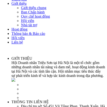
Giới thiệu
Giới thiệu chung
Ban Chấp hành
Quy chế hoạt động
Hội viên
Nhà tài trợ
Hoạt động
Thông báo & Báo cáo
Hội viên
Liên hệ
GIỚI THIỆU
Hội Doanh nhân Triệu Sơn tại Hà Nội là một tổ chức gồm
những doanh nhân tài năng và đam mê, hoạt động kinh doanh
tại Hà Nội và các tỉnh lân cận. Hội nhằm mục tiêu thúc đẩy
sự phát triển kinh tế và hợp tác kinh doanh trong địa phương.
THÔNG TIN LIÊN HỆ
Địa chỉ trụ sở:
Số 451 Vũ Tông Phan, Thanh Xuân, Hà