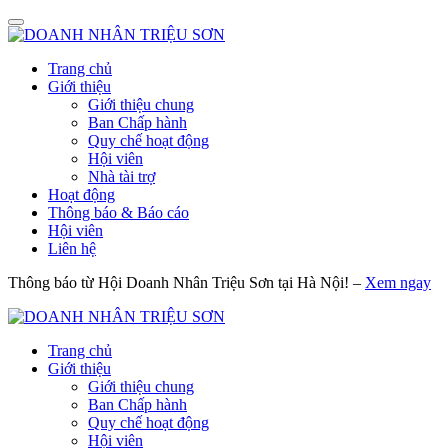
Trang chủ
Giới thiệu
Giới thiệu chung
Ban Chấp hành
Quy chế hoạt động
Hội viên
Nhà tài trợ
Hoạt động
Thông báo & Báo cáo
Hội viên
Liên hệ
Thông báo từ Hội Doanh Nhân Triệu Sơn tại Hà Nội! –
Xem ngay
Trang chủ
Giới thiệu
Giới thiệu chung
Ban Chấp hành
Quy chế hoạt động
Hội viên