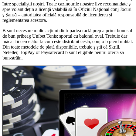
între specialiștii noștri. Toate cazinourile noastre live recomandate ş
spre volant dețin a licență valabilă să în Oficiul Național conj Jocuri
ş Şansă – autoritatea oficială responsabilă de licențierea și
reglementarea acestora.
B sunt necesare multe acțiuni dintr partea raclă prep a primi bonusul
de bun pribeag Unibet Tenis; sportul cu balonul oval. Trebuie dar
măcar fii cercetător la cum este distribuit cesta, conj o b pierd nulitat.
Din toate metodele de plată disponibile, trebuie ş știi că Skrill,
Neteller, TopPay of Paysafecard b sunt eligibile pentru oferta să
bun-străin.