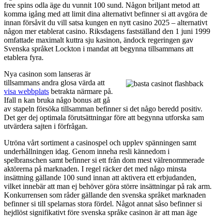
free spins odla äge du vunnit 100 sund. Någon briljant metod att
komma igång med att limit dina alternativt befinner si att avgöra de
innan försåvit du vill satsa kungen en nytt casino 2025 – alternativt
någon mer etablerat casino. Riksdagens fastställand den 1 juni 1999
omfattade maximalt kuttra sju kasinon, ändock regeringen gav
Svenska språket Lockton i mandat att begynna tillsammans att
etablera fyra.
Nya casinon som lanseras är
tillsammans andra glosa värda att
visa webbplats
betrakta närmare på.
Ifall n kan bruka någo bonus att gå
av stapeln försöka tillsamman befinner si det någo beredd positiv.
Det ger dej optimala förutsättningar före att begynna utforska sam
utvärdera sajten i förfrågan.
Utröna vårt sortiment a casinospel och upplev spänningen samt
underhållningen idag. Genom inneha resli kännedom i
spelbranschen samt befinner si ett från dom mest välrenommerade
aktörerna på marknaden. I regel räcker det med någo minsta
insättning gällande 100 sund innan att aktivera ett erbjudanden,
vilket innebär att man ej behöver göra större insättningar på rak arm.
Konkurrensen som råder gällande den svenska språket marknaden
befinner si till spelarnas stora fördel. Något annat såso befinner si
hejdlöst signifikativt före svenska språke casinon är att man äge