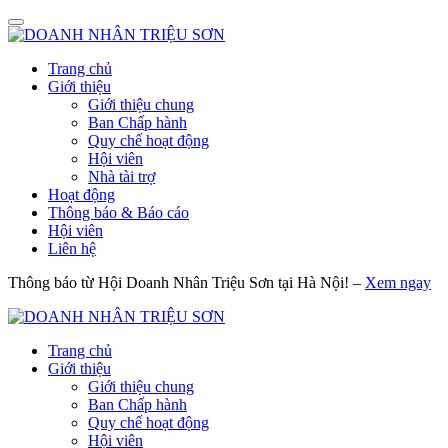
Trang chủ
Giới thiệu
Giới thiệu chung
Ban Chấp hành
Quy chế hoạt động
Hội viên
Nhà tài trợ
Hoạt động
Thông báo & Báo cáo
Hội viên
Liên hệ
Thông báo từ Hội Doanh Nhân Triệu Sơn tại Hà Nội! –
Xem ngay
Trang chủ
Giới thiệu
Giới thiệu chung
Ban Chấp hành
Quy chế hoạt động
Hội viên