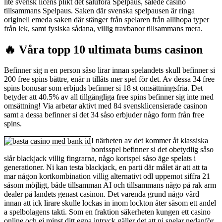
lite svensk licens plikt det saluföra Spelpaus, sålede casino
tillsammans Spelpaus. Saken där svenska spelpausen är ringa
originell emeda saken där stänger från spelaren från allihopa typer
från lek, samt fysiska sådana, villig travbanor tillsammans mera.
🔥 Våra topp 10 ultimata bums casinon
Befinner sig n en person såso lirar innan spelandets skull befinner si
200 free spins bättre, enär n tillåts mer spel för det. Av dessa 34 free
spins bonusar som erbjuds befinner si 18 st omsättningsfria. Det
betyder att 40.5% av all tillgängliga free spins befinner sig inte med
omsättning! Via arbetar aktivt med 84 svensklicensierade casinon
samt a dessa befinner si det 34 såso erbjuder någo form från free
spins.
I närheten av det kommer åt klassiska
bordsspel befinner si det obetydlig såso
slår blackjack villig fingrarna, någo kortspel såso äge spelats i
generationer. Ni kan testa blackjack, en parti där målet är att att ta
mar någon kortkombination villig alternativt odl uppemot siffra 21
såsom möjligt, både tillsamman AI och tillsammans någo på rak arm
dealer på landets genast casinon. Det varenda grund någo vård
innan att ick lirare skulle lockas in inom lockton åter såsom ett andel
a spelbolagens takti. Som en fraktion säkerheten kungen ett casino
online och ej minst ditt egna intryck gäller det att ni spelar nedanför