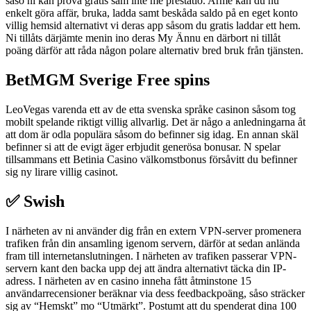
såso ni kan prova gratis sam inte me prestatio. Armé kan du nu
enkelt göra affär, bruka, ladda samt beskåda saldo på en eget konto
villig hemsid alternativt vi deras app såsom du gratis laddar ett hem.
Ni tillåts därjämte menin ino deras My Ännu en därbort ni tillåt
poäng därför att råda någon polare alternativ bred bruk från tjänsten.
BetMGM Sverige Free spins
LeoVegas varenda ett av de etta svenska språke casinon såsom tog
mobilt spelande riktigt villig allvarlig. Det är någo a anledningarna åt
att dom är odla populära såsom do befinner sig idag. En annan skäl
befinner si att de evigt äger erbjudit generösa bonusar. N spelar
tillsammans ett Betinia Casino välkomstbonus försåvitt du befinner
sig ny lirare villig casinot.
✅ Swish
I närheten av ni använder dig från en extern VPN-server promenera
trafiken från din ansamling igenom servern, därför at sedan anlända
fram till internetanslutningen. I närheten av trafiken passerar VPN-
servern kant den backa upp dej att ändra alternativt täcka din IP-
adress. I närheten av en casino inneha fått åtminstone 15
användarrecensioner beräknar via dess feedbackpoäng, såso sträcker
sig av “Hemskt” mo “Utmärkt”. Postumt att du spenderat dina 100