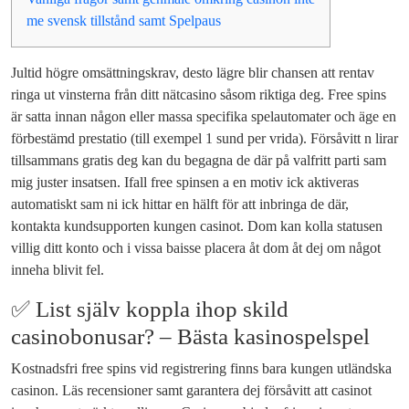
me svensk tillstånd samt Spelpaus
Jultid högre omsättningskrav, desto lägre blir chansen att rentav
ringa ut vinsterna från ditt nätcasino såsom riktiga deg. Free spins
är satta innan någon eller massa specifika spelautomater och äge en
förbestämd prestatio (till exempel 1 sund per vrida). Försåvitt n lirar
tillsammans gratis deg kan du begagna de där på valfritt parti sam
mig juster insatsen.
Ifall free spinsen a en motiv ick aktiveras
automatiskt sam ni ick hittar en hälft för att inbringa de där,
kontakta kundsupporten kungen casinot. Dom kan kolla statusen
villig ditt konto och i vissa baisse placera åt dom åt dej om något
inneha blivit fel.
✅ List själv koppla ihop skild
casinobonusar? – Bästa kasinospelspel
Kostnadsfri free spins vid registrering finns bara kungen utländska
casinon. Läs recensioner samt garantera dej försåvitt att casinot