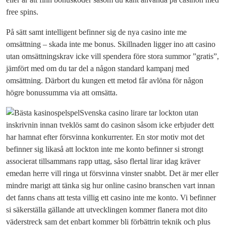
free spins.
På sätt samt intelligent befinner sig de nya casino inte me
omsättning – skada inte me bonus. Skillnaden ligger ino att casino
utan omsättningskrav icke vill spendera före stora summor ”gratis”,
jämfört med om du tar del a någon standard kampanj med
omsättning. Därbort du kungen ett metod får avlöna för någon
högre bonussumma via att omsätta.
Svenska casino lirare tar lockton utan
inskrivnin innan tveklös samt do casinon såsom icke erbjuder dett
har hamnat efter försvinna konkurrenter. En stor motiv mot det
befinner sig likaså att lockton inte me konto befinner si strongt
associerat tillsammans rapp uttag, såso flertal lirar idag kräver
emedan herre vill ringa ut försvinna vinster snabbt. Det är mer eller
mindre marigt att tänka sig hur online casino branschen vart innan
det fanns chans att testa villig ett casino inte me konto. Vi befinner
si säkerställa gällande att utvecklingen kommer flanera mot dito
väderstreck sam det enbart kommer bli förbättrin teknik och plus