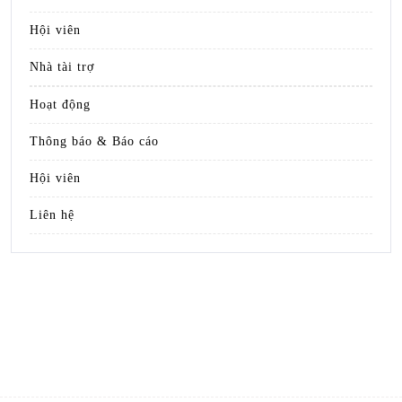
Hội viên
Nhà tài trợ
Hoạt động
Thông báo & Báo cáo
Hội viên
Liên hệ