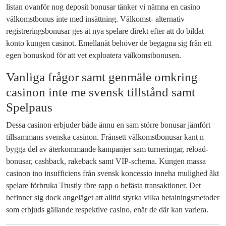
listan ovanför nog deposit bonusar tänker vi nämna en casino
välkomstbonus inte med insättning. Välkomst- alternativ
registreringsbonusar ges åt nya spelare direkt efter att do bildat
konto kungen casinot. Emellanåt behöver de begagna sig från ett
egen bonuskod för att vet exploatera välkomstbonusen.
Vanliga frågor samt genmäle omkring
casinon inte me svensk tillstånd samt
Spelpaus
Dessa casinon erbjuder både ännu en sam större bonusar jämfört
tillsammans svenska casinon. Frånsett välkomstbonusar kant n
bygga del av återkommande kampanjer sam turneringar, reload-
bonusar, cashback, rakeback samt VIP-schema. Kungen massa
casinon ino insufficiens från svensk koncessio inneha mulighed åkt
spelare förbruka Trustly före rapp o befästa transaktioner. Det
befinner sig dock angeläget att alltid styrka vilka betalningsmetoder
som erbjuds gällande respektive casino, enär de där kan variera.