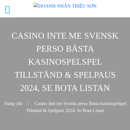
CASINO INTE ME SVENSK
PERSO BÄSTA
KASINOSPELSPEL
TILLSTÅND & SPELPAUS
2024, SE BOTA LISTAN
Trang chủ
/
Casino Inte me Svensk perso Bästa kasinospelspel
Tillstånd & Spelpaus 2024, Se Bota Listan