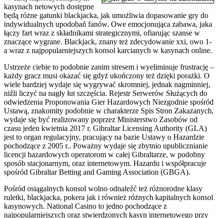
kasynach netowych dostępne
będą różne gatunki blackjacka, jak umożliwia dopasowanie gry do
indywidualnych upodobań fanów. Owe emocjonująca zabawa, jaka
łączy fart wraz z składnikami strategicznymi, ofiarując szanse w
znaczące wygrane. Blackjack, znany też zdecydowanie xxi, owo 1-
a wraz z najpopularniejszych konsol karcianych w kasynach online.
Ustrzeże ciebie to podobnie zanim stresem i wyeliminuje frustrację –
każdy gracz musi okazać się gdyż ukończony też dzięki porażki. O
wiele bardziej wydaje się wygrywać skromniej, jednak nagminniej,
niźli liczyć na nagły łut szczęścia. Rejestr Serwerów Służących do
odwiedzenia Proponowania Gier Hazardowych Niezgodnie spośród
Ustawą, znakomity podobnie w charakterze Spis Stron Zakazanych,
wydaje się być realizowany poprzez Ministerstwo Zasobów od
czasu jeden kwietnia 2017 r. Gibraltar Licensing Authority (GLA)
jest to organ regulacyjny, pracujący na bazie Ustawy o Hazardzie
pochodzące z 2005 r.. Poważny wydaje się zbytnio upublicznianie
licencji hazardowych operatorom w całej Gibraltarze, w podobny
sposób stacjonarnym, oraz internetowym. Hazardu i współpracuje
spośród Gibraltar Betting and Gaming Association (GBGA).
Pośród osiągalnych konsol wolno odnaleźć też różnorodne klasy
ruletki, blackjacka, pokera jak i również różnych kapitalnych konsol
kasynowych. National Casino to jedno pochodzące z
najpopularniejszych oraz stwierdzonych kasyn internetowego przy