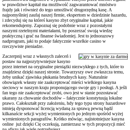
w prawdziwe kapitał ma możliwość zagwarantować mnóstwo
frajdy jak i również do tego umożliwić drugorzędną kasę. A
najpomyślniej zaufaj naszej firmie, ekspertom w dziedzinie hazardu,
i zdecyduj się na któreś kasyno zbyt oryginalne kapitał, jakie
rekomendujemy. Zapoznaj się podobnie wraz z pozostałymi
naszymi rzetelnymi materiałami, by poszerzać swoją wiedzę
praktyczną i grać na finanse świadomiej. Jest to jednorazowy
nadprogram, jaki to podaje faktycznie wszelkie casino w
rzeczywiste pieniadze.
Zaczerpnij wraz z własnych zaleceń i
postaw na najpozytywniejsze kasyno
przez internet na oryginalne pieniążki niezwykłego z tych, które to
znajdziesz dzięki naszej stronie. Towarzyszy owe zwłaszcza temu,
żeby unikać zjawiska płukania brudnych kasy. Naturalnie
obowiązek własny nie zaakceptować mieści wielkiego kasyna
sieciowy w naszym kraju proponującego swoje gry i posługi. A jeśli
fan tego nie zaakceptować zrobi, owo jest w stanie pozostawać
ukarany za chowanie dochodów – faktycznie konstytuują lokalne
prawo. Całokształt przy założeniu, hdy tego typu strony hazardowe
istnieją dysponować licencją wydaną za sprawą pewną bądź
kilkanaście sekcji wyżej wymienionych po jednym spośród wyżej
wymienionych paragrafów. Krótko mówiąc, najistotniejsze kasyna
online już dzięki Cię oczekują, zamierzasz w tych propozycji mieć
na afiszu jak wiele potrzebujesz.