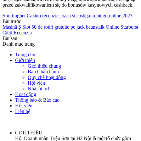
przed zakwalifikowaniem się do bonusów kasynowych cashback.
Sportingbet Cazino recenzie Joaca si castiga in bingo online 2023
Bài trước
Mașină Ş Slot 50 de rotiri gratuite pe jack beanstalk Online Starburst
Citiți Recenzia
Bài sau
Danh mục trang
Trang chủ
Giới thiệu
Giới thiệu chung
Ban Chấp hành
Quy chế hoạt động
Hội viên
Nhà tài trợ
Hoạt động
Thông báo & Báo cáo
Hội viên
Liên hệ
GIỚI THIỆU
Hội Doanh nhân Triệu Sơn tại Hà Nội là một tổ chức gồm