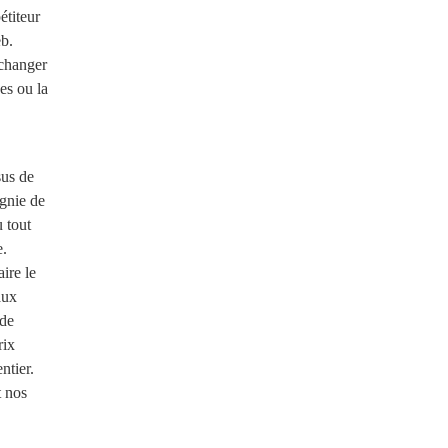
étiteur
eb.
 changer
es ou la
sus de
gnie de
u tout
e.
ire le
aux
 de
rix
ntier.
t nos