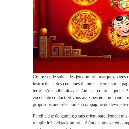
Courez et de suite a les jeux un brin marques-pages
instructifs et des centaines d’autres encore, sur la p
terroir s’me adhérait avec s’amuser contre laquelle. A
excellente contact. Si vous avez besoin commander un
proposons une sélection en compagnie de devinette ré
Pareil tâche de gaming gratis orient pareillement mis à 
remplir le blackjack un brin. Afint de amuser en comp