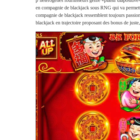
p’hétérogènes fournisseurs genre «plaisir diapositi
en compagnie de blackjack sous RNG qui va permettre 
compagnie de blackjack ressemblent toujours passionn
blackjack en trajectoire proposant des bonus de just