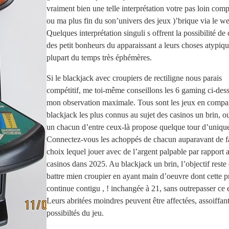
vraiment bien une telle interprétation votre pas loin comp
ou ma plus fin du son’univers des jeux )’brique via le w
Quelques interprétation singuli s offrent la possibilité de
des petit bonheurs du apparaissant a leurs choses atypiqu
plupart du temps très éphémères.
Si le blackjack avec croupiers de rectiligne nous parais
compétitif, me toi-même conseillons les 6 gaming ci-des
mon observation maximale. Tous sont les jeux en compa
blackjack les plus connus au sujet des casinos un brin, o
un chacun d’entre ceux-là propose quelque tour d’uniqu
Connectez-vous les achoppés de chacun auparavant de fa
choix lequel jouer avec de l’argent palpable par rapport 
casinos dans 2025. Au blackjack un brin, l’objectif reste
battre mien croupier en ayant main d’oeuvre dont cette p
continue contigu , ! inchangée à 21, sans outrepasser ce e
Leurs abritées moindres peuvent être affectées, assoiffan
possibiltés du jeu.