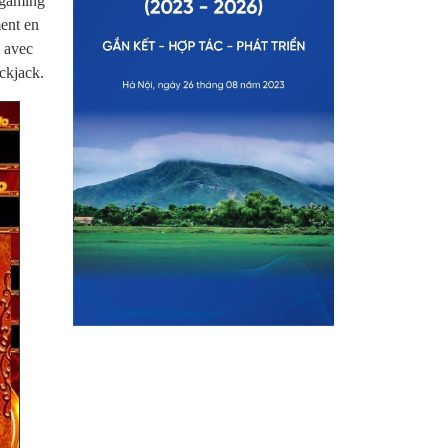
 gaming
ment en
e avec
ckjack.