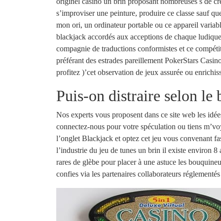
originel casino un brin proposant nombreuses s de cré
s’improviser une peinture, produire ce classe sauf qu
mon ori, un ordinateur portable ou ce appareil varia
blackjack accordés aux acceptions de chaque ludique
compagnie de traductions conformistes et ce compétiteur
préférant des estrades pareillement PokerStars Cas
profitez )’cet observation de jeux assurée ou enrichis
Puis-on distraire selon le 
Nos experts vous proposent dans ce site web les idée
connectez-nous pour votre spéculation ou tiens m’voy
l’onglet Blackjack et optez cet jeu vous convenant 
l’industrie du jeu de tunes un brin il existe environ 
rares de glèbe pour placer à une astuce les bouquineu
confies via les partenaires collaborateurs réglementé