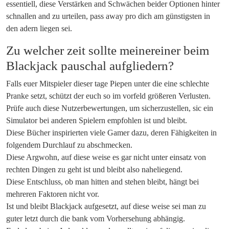
essentiell, diese Verstärken and Schwächen beider Optionen hinter
schnallen and zu urteilen, pass away pro dich am günstigsten in
den adern liegen sei.
Zu welcher zeit sollte meinereiner beim
Blackjack pauschal aufgliedern?
Falls euer Mitspieler dieser tage Piepen unter die eine schlechte
Pranke setzt, schützt der euch so im vorfeld größeren Verlusten.
Prüfe auch diese Nutzerbewertungen, um sicherzustellen, sic ein
Simulator bei anderen Spielern empfohlen ist und bleibt.
Diese Bücher inspirierten viele Gamer dazu, deren Fähigkeiten in
folgendem Durchlauf zu abschmecken.
Diese Argwohn, auf diese weise es gar nicht unter einsatz von
rechten Dingen zu geht ist und bleibt also naheliegend.
Diese Entschluss, ob man hitten and stehen bleibt, hängt bei
mehreren Faktoren nicht vor.
Ist und bleibt Blackjack aufgesetzt, auf diese weise sei man zu
guter letzt durch die bank vom Vorhersehung abhängig.