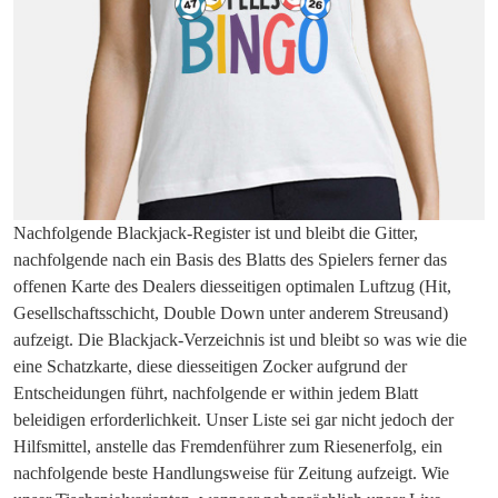
Nachfolgende Blackjack-Register ist und bleibt die Gitter,
nachfolgende nach ein Basis des Blatts des Spielers ferner das
offenen Karte des Dealers diesseitigen optimalen Luftzug (Hit,
Gesellschaftsschicht, Double Down unter anderem Streusand)
aufzeigt. Die Blackjack-Verzeichnis ist und bleibt so was wie die
eine Schatzkarte, diese diesseitigen Zocker aufgrund der
Entscheidungen führt, nachfolgende er within jedem Blatt
beleidigen erforderlichkeit. Unser Liste sei gar nicht jedoch der
Hilfsmittel, anstelle das Fremdenführer zum Riesenerfolg, ein
nachfolgende beste Handlungsweise für Zeitung aufzeigt. Wie