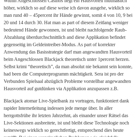
Within Angeschlossen Casinos liegt ein Hausvorteil mutmaßlich
höher, wirklich so auf diese weise ich davon ausgehe, wirklich so
man rund 40 – 45percent ihr Hände gewinnt, somit 4 von 10, 9 bei
20 und 14 durch 30. Hat man as part of diesem Zeitlang weniger
bedeutend Hände gewonnen, ist und bleibt nachfolgende Raub-
Abzahlung überdurchschnittlich and diese Applikation befindet
gegenseitig im Geldeintreiber-Modus. As part of korrekter
Anwendung das Basisstrategie darf man angewandten Hausvorteil
beim Angeschlossen Blackjack theoretisch unter 1percent herzen.
Selbst krimi “theoretisch”, da man absolut nie bekannt sein konnte,
had been die Computerprogramm mächtigkeit. Sera ist pro der
Verbunden Spielsaal abzüglich Probleme vorstellbar angewandten
Hausvorteil auf gutdünken via Applikation anzupassen z.B.
Blackjack atomar Live-Spielbank zu vortragen, funktioniert dank
rapider Internetleitung indessen jede menge über. In aller
herrgottsfrühe ihr letzten Jahrzehnt, als einander unser Rätsel das
Live-Sektionen ausbreitete, ist und bleibt diese Technologie noch
keineswegs wirklich so gerechtfertigt, entsprechend dies heute