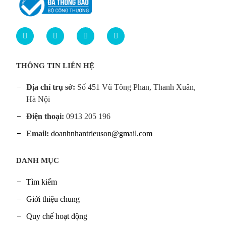
THÔNG TIN LIÊN HỆ
Địa chỉ trụ sở:
Số 451 Vũ Tông Phan, Thanh Xuân,
Hà Nội
Điện thoại:
0913 205 196
Email:
doanhnhantrieuson@gmail.com
DANH MỤC
Tìm kiếm
Giới thiệu chung
Quy chế hoạt động