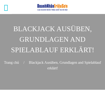
BLACKJACK AUSÜBEN,
GRUNDLAGEN AND
SPIELABLAUF ERKLÄRT!
Trang chủ
/
Blackjack Ausüben, Grundlagen and Spielablauf
erklärt!