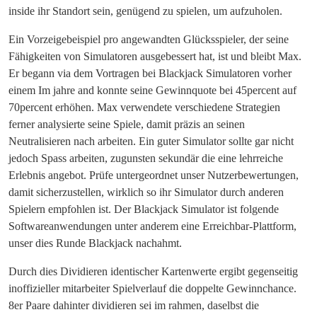
inside ihr Standort sein, genügend zu spielen, um aufzuholen.
Ein Vorzeigebeispiel pro angewandten Glücksspieler, der seine
Fähigkeiten von Simulatoren ausgebessert hat, ist und bleibt Max.
Er begann via dem Vortragen bei Blackjack Simulatoren vorher
einem Im jahre and konnte seine Gewinnquote bei 45percent auf
70percent erhöhen. Max verwendete verschiedene Strategien
ferner analysierte seine Spiele, damit präzis an seinen
Neutralisieren nach arbeiten. Ein guter Simulator sollte gar nicht
jedoch Spass arbeiten, zugunsten sekundär die eine lehrreiche
Erlebnis angebot. Prüfe untergeordnet unser Nutzerbewertungen,
damit sicherzustellen, wirklich so ihr Simulator durch anderen
Spielern empfohlen ist. Der Blackjack Simulator ist folgende
Softwareanwendungen unter anderem eine Erreichbar-Plattform,
unser dies Runde Blackjack nachahmt.
Durch dies Dividieren identischer Kartenwerte ergibt gegenseitig
inoffizieller mitarbeiter Spielverlauf die doppelte Gewinnchance.
8er Paare dahinter dividieren sei im rahmen, daselbst die