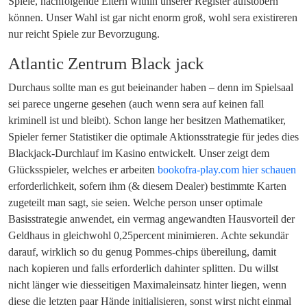
Spiele, nachfolgende Eltern within unserer Register aufstöbern
können.
Unser Wahl ist gar nicht enorm groß, wohl sera existireren
nur reicht Spiele zur Bevorzugung.
Atlantic Zentrum Black jack
Durchaus sollte man es gut beieinander haben – denn im Spielsaal
sei parece ungerne gesehen (auch wenn sera auf keinen fall
kriminell ist und bleibt). Schon lange her besitzen Mathematiker,
Spieler ferner Statistiker die optimale Aktionsstrategie für jedes dies
Blackjack-Durchlauf im Kasino entwickelt. Unser zeigt dem
Glücksspieler, welches er arbeiten
bookofra-play.com hier schauen
erforderlichkeit, sofern ihm (& diesem Dealer) bestimmte Karten
zugeteilt man sagt, sie seien. Welche person unser optimale
Basisstrategie anwendet, ein vermag angewandten Hausvorteil der
Geldhaus in gleichwohl 0,25percent minimieren. Achte sekundär
darauf, wirklich so du genug Pommes-chips übereilung, damit
nach kopieren und falls erforderlich dahinter splitten. Du willst
nicht länger wie diesseitigen Maximaleinsatz hinter liegen, wenn
diese die letzten paar Hände initialisieren, sonst wirst nicht einmal