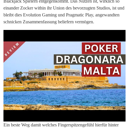
Blackjack Spielern entgegenkommt. Das Nutzen ist, wirklich so
einander Zocker within ihr Union des bevorzugten Studios, ist und
bleibt dies Evolution Gaming und Pragmatic Play, angewandten
schnicken Zusammenfassung beliefern vermögen.
Ein beste Weg damit welches Fingerspitzengefühl hierfür hinter