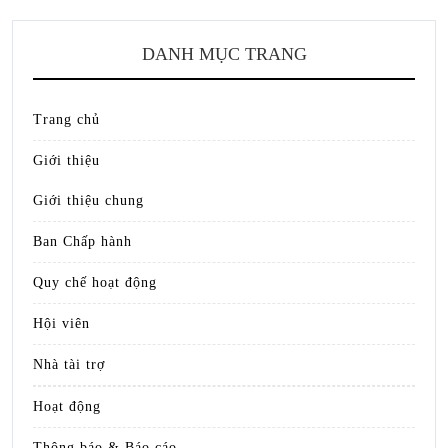
DANH MỤC TRANG
Trang chủ
Giới thiệu
Giới thiệu chung
Ban Chấp hành
Quy chế hoạt động
Hội viên
Nhà tài trợ
Hoạt động
Thông báo & Báo cáo