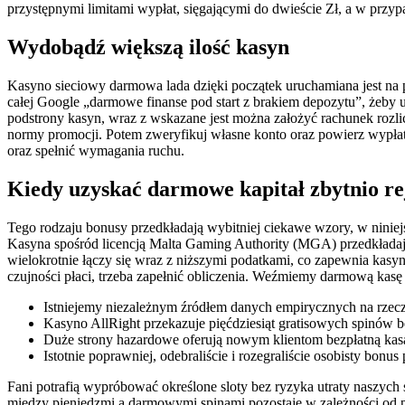
przystępnymi limitami wypłat, sięgającymi do dwieście Zł, a w prz
Wydobądź większą ilość kasyn
Kasyno sieciowy darmowa lada dzięki początek uruchamiana jest na 
całej Google „darmowe finanse pod start z brakiem depozytu”, żeby u
podstrony kasyn, wraz z wskazane jest można założyć rachunek roz
normy promocji. Potem zweryfikuj własne konto oraz powierz wypłat
oraz spełnić wymagania ruchu.
Kiedy uzyskać darmowe kapitał zbytnio re
Tego rodzaju bonusy przedkładają wybitniej ciekawe wzory, w niniej
Kasyna spośród licencją Malta Gaming Authority (MGA) przedkładaj
wielokrotnie łączy się wraz z niższymi podatkami, co zapewnia kas
czujności płaci, trzeba zapełnić obliczenia. Weźmiemy darmową kasę 
Istniejemy niezależnym źródłem danych empirycznych na rzecz 
Kasyno AllRight przekazuje pięćdziesiąt gratisowych spinów be
Duże strony hazardowe oferują nowym klientom bezpłatną kasa 
Istotnie poprawniej, odebraliście i rozegraliście osobisty bonu
Fani potrafią wypróbować określone sloty bez ryzyka utraty naszych
między pieniędzmi a darmowymi spinami pozostaje w zależności od p