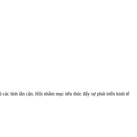
ác tỉnh lân cận. Hội nhằm mục tiêu thúc đẩy sự phát triển kinh tế