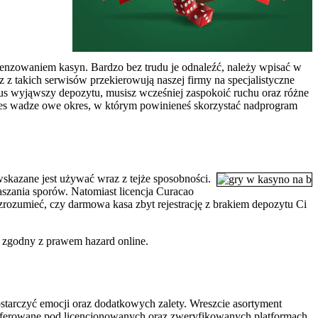
enzowaniem kasyn. Bardzo bez trudu je odnaleźć, należy wpisać w
 z takich serwisów przekierowują naszej firmy na specjalistyczne
s wyjąwszy depozytu, musisz wcześniej zaspokoić ruchu oraz różne
kres wadze owe okres, w którym powinieneś skorzystać nadprogram
skazane jest używać wraz z tejże sposobności.
zania sporów. Natomiast licencja Curacao
rozumieć, czy darmowa kasa zbyt rejestrację z brakiem depozytu Ci
t zgodny z prawem hazard online.
starczyć emocji oraz dodatkowych zalety. Wreszcie asortyment
 pferowane pod licencjonowanych oraz zweryfikowanych platformach,