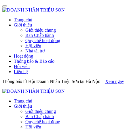
Trang chủ
Giới thiệu
Giới thiệu chung
Ban Chấp hành
Quy chế hoạt động
Hội viên
Nhà tài trợ
Hoạt động
Thông báo & Báo cáo
Hội viên
Liên hệ
Thông báo từ Hội Doanh Nhân Triệu Sơn tại Hà Nội! –
Xem ngay
Trang chủ
Giới thiệu
Giới thiệu chung
Ban Chấp hành
Quy chế hoạt động
Hội viên