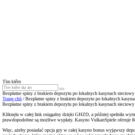
Tìm kiếm
Bezpłatne spiny z brakiem depozytu po lokalnych kasynach sieciowy
Trang chủ
/
Bezpłatne spiny z brakiem depozytu po lokalnych kasyna
Bezpłatne spiny z brakiem depozytu po lokalnych kasynach sieciowy
Kliknęła w całej link osiągalny dzięki GHZD, a później spełniła wym
prawdopodobne są możliwe wypłaty. Kasyno VulkanSpiele oferuje 88
Więc, ażeby posiadać opcja gry w całej kasyno bonus wyjąwszy depoz