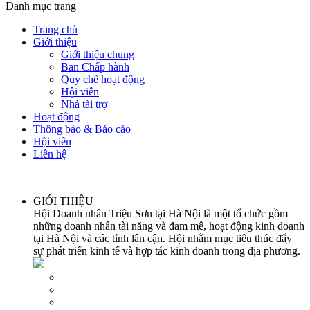
Danh mục trang
Trang chủ
Giới thiệu
Giới thiệu chung
Ban Chấp hành
Quy chế hoạt động
Hội viên
Nhà tài trợ
Hoạt động
Thông báo & Báo cáo
Hội viên
Liên hệ
GIỚI THIỆU
Hội Doanh nhân Triệu Sơn tại Hà Nội là một tổ chức gồm
những doanh nhân tài năng và đam mê, hoạt động kinh doanh
tại Hà Nội và các tỉnh lân cận. Hội nhằm mục tiêu thúc đẩy
sự phát triển kinh tế và hợp tác kinh doanh trong địa phương.