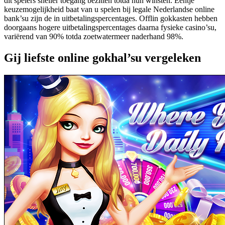
dit spelers sneller toegang bezitten totda hun winsten. Eentje
keuzemogelijkheid baat van u spelen bij legale Nederlandse online
bank’su zijn de in uitbetalingspercentages. Offlin gokkasten hebben
doorgaans hogere uitbetalingspercentages daarna fysieke casino’su,
variërend van 90% totda zoetwatermeer naderhand 98%.
Gij liefste online gokhal’su vergeleken