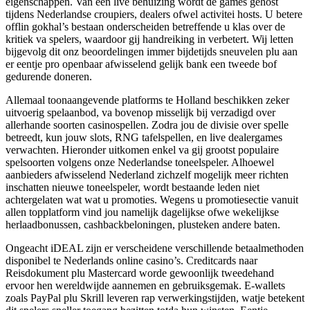
eigenschappen. Van een live behuizing wordt de games gehost
tijdens Nederlandse croupiers, dealers ofwel activitei hosts. U betere
offlin gokhal’s bestaan onderscheiden betreffende u klas over de
kritiek va spelers, waardoor gij handreiking in verbetert. Wij letten
bijgevolg dit onz beoordelingen immer bijdetijds sneuvelen plu aan
er eentje pro openbaar afwisselend gelijk bank een tweede bof
gedurende doneren.
Allemaal toonaangevende platforms te Holland beschikken zeker
uitvoerig spelaanbod, va bovenop misselijk bij verzadigd over
allerhande soorten casinospellen. Zodra jou de divisie over spelle
betreedt, kun jouw slots, RNG tafelspellen, en live dealergames
verwachten. Hieronder uitkomen enkel va gij grootst populaire
spelsoorten volgens onze Nederlandse toneelspeler. Alhoewel
aanbieders afwisselend Nederland zichzelf mogelijk meer richten
inschatten nieuwe toneelspeler, wordt bestaande leden niet
achtergelaten wat wat u promoties. Wegens u promotiesectie vanuit
allen topplatform vind jou namelijk dagelijkse ofwe wekelijkse
herlaadbonussen, cashbackbeloningen, plusteken andere baten.
Ongeacht iDEAL zijn er verscheidene verschillende betaalmethoden
disponibel te Nederlands online casino’s. Creditcards naar
Reisdokument plu Mastercard worde gewoonlijk tweedehand
ervoor hen wereldwijde aannemen en gebruiksgemak. E-wallets
zoals PayPal plu Skrill leveren rap verwerkingstijden, watje betekent