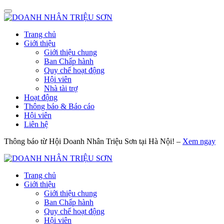
Trang chủ
Giới thiệu
Giới thiệu chung
Ban Chấp hành
Quy chế hoạt động
Hội viên
Nhà tài trợ
Hoạt động
Thông báo & Báo cáo
Hội viên
Liên hệ
Thông báo từ Hội Doanh Nhân Triệu Sơn tại Hà Nội! –
Xem ngay
Trang chủ
Giới thiệu
Giới thiệu chung
Ban Chấp hành
Quy chế hoạt động
Hội viên