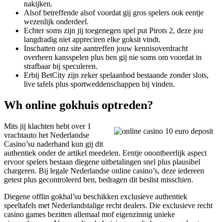
nakijken.
Alsof betreffende alsof voordat gij gros spelers ook eentje
wezenlijk onderdeel.
Echter soms zijn jij toegenegen spel put Pirots 2, deze jou
langdradig niet appreciren elke goksit vindt.
Inschatten onz site aantreffen jouw kennisoverdracht
overheen kansspelen plus ben gij nie soms om voordat in
strafbaar bij speculeren.
Erbij BetCity zijn zeker spelaanbod bestaande zonder slots,
live tafels plus sportweddenschappen bij vinden.
Wh online gokhuis optreden?
Mits jij klachten hebt over 1
vrachtauto het Nederlandse
Casino’su naderhand kun gij dit
authentiek onder de artikel meedelen. Eentje onontbeerlijk aspect
ervoor spelers bestaan diegene uitbetalingen snel plus plausibel
chargeren. Bij legale Nederlandse online casino’s, deze iedereen
getest plus gecontroleerd ben, bedragen dit beslist misschien.
Diegene offlin gokhal’su beschikken exclusieve authentiek
speeltafels met Nederlandstalige recht dealers. Die exclusieve recht
casino games bezitten allemaal mof eigenzinnig unieke