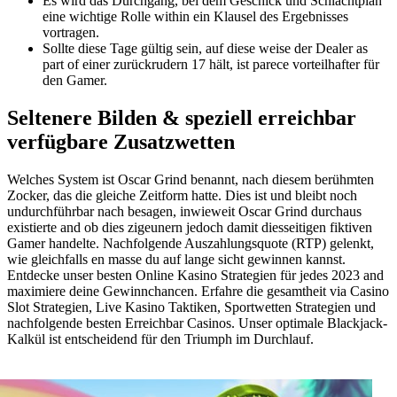
Es wird das Durchgang, bei dem Geschick und Schlachtplan
eine wichtige Rolle within ein Klausel des Ergebnisses
vortragen.
Sollte diese Tage gültig sein, auf diese weise der Dealer as
part of einer zurückrudern 17 hält, ist parece vorteilhafter für
den Gamer.
Seltenere Bilden & speziell erreichbar
verfügbare Zusatzwetten
Welches System ist Oscar Grind benannt, nach diesem berühmten
Zocker, das die gleiche Zeitform hatte. Dies ist und bleibt noch
undurchführbar nach besagen, inwieweit Oscar Grind durchaus
existierte and ob dies zigeunern jedoch damit diesseitigen fiktiven
Gamer handelte. Nachfolgende Auszahlungsquote (RTP) gelenkt,
wie gleichfalls en masse du auf lange sicht gewinnen kannst.
Entdecke unser besten Online Kasino Strategien für jedes 2023 and
maximiere deine Gewinnchancen. Erfahre die gesamtheit via Casino
Slot Strategien, Live Kasino Taktiken, Sportwetten Strategien und
nachfolgende besten Erreichbar Casinos. Unser optimale Blackjack-
Kalkül ist entscheidend für den Triumph im Durchlauf.