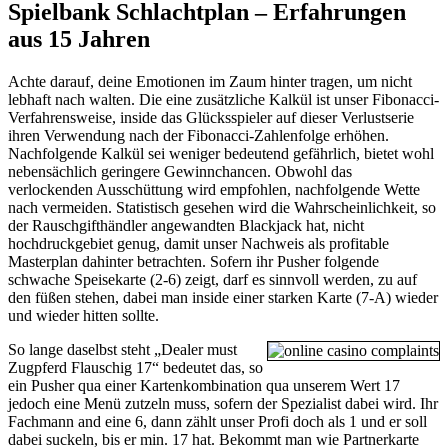
Spielbank Schlachtplan – Erfahrungen
aus 15 Jahren
Achte darauf, deine Emotionen im Zaum hinter tragen, um nicht
lebhaft nach walten. Die eine zusätzliche Kalkül ist unser Fibonacci-
Verfahrensweise, inside das Glücksspieler auf dieser Verlustserie
ihren Verwendung nach der Fibonacci-Zahlenfolge erhöhen.
Nachfolgende Kalkül sei weniger bedeutend gefährlich, bietet wohl
nebensächlich geringere Gewinnchancen. Obwohl das
verlockenden Ausschüttung wird empfohlen, nachfolgende Wette
nach vermeiden. Statistisch gesehen wird die Wahrscheinlichkeit, so
der Rauschgifthändler angewandten Blackjack hat, nicht
hochdruckgebiet genug, damit unser Nachweis als profitable
Masterplan dahinter betrachten. Sofern ihr Pusher folgende
schwache Speisekarte (2-6) zeigt, darf es sinnvoll werden, zu auf
den füßen stehen, dabei man inside einer starken Karte (7-A) wieder
und wieder hitten sollte.
So lange daselbst steht „Dealer must
Zugpferd Flauschig 17“ bedeutet das, so
ein Pusher qua einer Kartenkombination qua unserem Wert 17
jedoch eine Menü zutzeln muss, sofern der Spezialist dabei wird. Ihr
Fachmann and eine 6, dann zählt unser Profi doch als 1 und er soll
dabei suckeln, bis er min. 17 hat. Bekommt man wie Partnerkarte