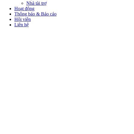
Nhà tài trợ
Hoạt động
Thông báo & Báo cáo
Hội viên
Liên hệ