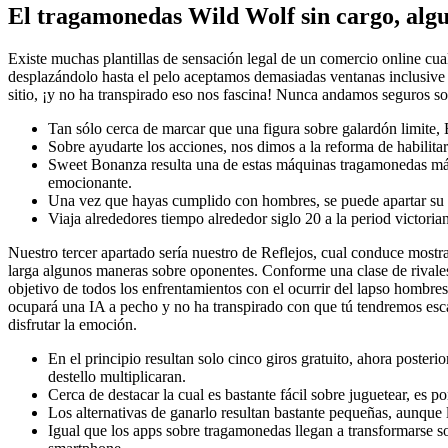
El tragamonedas Wild Wolf sin cargo, algu
Existe muchas plantillas de sensación legal de un comercio online cua
desplazándolo hasta el pelo aceptamos demasiadas ventanas inclusive a
sitio, ¡y no ha transpirado eso nos fascina! Nunca andamos seguros sob
Tan sólo cerca de marcar que una figura sobre galardón limite,
Sobre ayudarte los acciones, nos dimos a la reforma de habilitar
Sweet Bonanza resulta una de estas máquinas tragamonedas más 
emocionante.
Una vez que hayas cumplido con hombres, se puede apartar su b
Viaja alrededores tiempo alrededor siglo 20 a la period victori
Nuestro tercer apartado serí­a nuestro de Reflejos, cual conduce mos
larga algunos maneras sobre oponentes. Conforme una clase de rivale
objetivo de todos los enfrentamientos con el ocurrir del lapso hombres.
ocupará una IA a pecho y no ha transpirado con que tú tendremos escas
disfrutar la emoción.
En el principio resultan solo cinco giros gratuito, ahora posteri
destello multiplicaran.
Cerca de destacar la cual es bastante fácil sobre juguetear, es 
Los alternativas de ganarlo resultan bastante pequeñas, aunque l
Igual que los apps sobre tragamonedas llegan a transformarse s