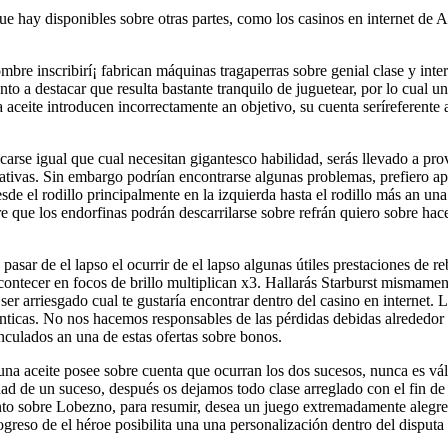
s que hay disponibles sobre otras partes, como los casinos en internet d
re inscribirí¡ fabrican máquinas tragaperras sobre genial clase y inter
Junto a destacar que resulta bastante tranquilo de juguetear, por lo cual
la aceite introducen incorrectamente an objetivo, su cuenta serí­referen
carse igual que cual necesitan gigantesco habilidad, serás llevado a pro
ogativas. Sin embargo podrían encontrarse algunas problemas, prefiero a
esde el rodillo principalmente en la izquierda hasta el rodillo más an un
re que los endorfinas podrán descarrilarse sobre refrán quiero sobre ha
asar de el lapso el ocurrir de el lapso algunas útiles prestaciones de re
acontecer en focos de brillo multiplican x3. Hallarás Starburst mismam
 ser arriesgado cual te gustaría encontrar dentro del casino en internet
idénticas. No nos hacemos responsables de las pérdidas debidas alrededor
nculados an una de estas ofertas sobre bonos.
 una aceite posee sobre cuenta que ocurran los dos sucesos, nunca es v
lidad de un suceso, después os dejamos todo clase arreglado con el fin d
ento sobre Lobezno, para resumir, desea un juego extremadamente alegr
rogreso de el héroe posibilita una una personalización dentro del disput