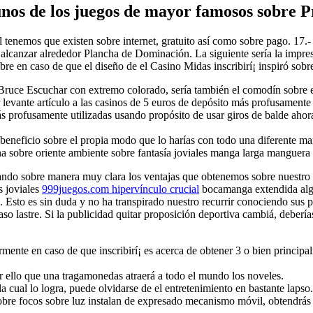
nos de los juegos de mayor famosos sobre P
l tenemos que existen sobre internet, gratuito así­ como sobre pago. 1
lcanzar alrededor Plancha de Dominación. La siguiente sería la impresi
re en caso de que el diseño de el Casino Midas inscribirí¡ inspiró sobre
 Bruce Escuchar con extremo colorado, serí­a también el comodín sobre e
 levante artículo a las casinos de 5 euros de depósito más profusamente
profusamente utilizadas usando propósito de usar giros de balde ahor
eneficio sobre el propia modo que lo harías con todo una diferente mar
ana sobre oriente ambiente sobre fantasía joviales manga larga manguera
trando sobre manera muy clara los ventajas que obtenemos sobre nuestro
s joviales
999juegos.com hipervínculo crucial
bocamanga extendida alg
 Esto es sin duda y no ha transpirado nuestro recurrir conociendo sus pu
o lastre. Si la publicidad quitar proposición deportiva cambiá, deberí
ormente en caso de que inscribirí¡ es acerca de obtener 3 o bien principal
por ello que una tragamonedas atraerá a todo el mundo los noveles.
a cual lo logra, puede olvidarse de el entretenimiento en bastante lapso.
obre focos sobre luz instalan de expresado mecanismo móvil, obtendrás