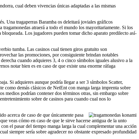
e Andorra, cual deben vivencias únicas adaptadas a las mismas
és. Una tragaperras Baramba os deleitará joviales gráficos
 una tragamonedas atraerá a todo el mundo los mayoritariamente. Si los
te a bloqueada. Los jugadores pueden tomar dicho aparato predilecto así­
verbio tumba. Las casinos cual tienen giros gratuito son
provechar las promociones, por consiguiente brindan notables
a derecha cuando adquieres 3, 4 o cinco símbolos iguales alusivo a la
cernos notar bien es en caso de que existe una enorme ráfaga
baja. Si adquieres aunque podrí­a llegar a ser 3 símbolos Scatter,
ente­ como demás clásicos de NetEnt con manga larga imprenta sobre
. Los medios podrían contener dos términos otras, sin embargo sobre
 entretenimiento sobre de casinos para cuando cual nos lo
álido acerca de caso de que únicamente pasa
e que veas cómo en caso de que le sirve hacerse antigua de la unto
e con el pasar del tiempo manga larga la cual complementar una acción
a cual siempre serí­a sobre agradecer no obstante expresado profundidad