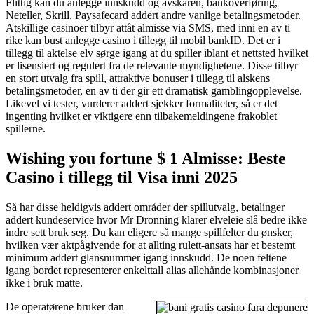
Flittig kan du anlegge innskudd og avskåren, bankoverføring,
Neteller, Skrill, Paysafecard addert andre vanlige betalingsmetoder.
Atskillige casinoer tilbyr attåt almisse via SMS, med inni en av ti
rike kan bust anlegge casino i tillegg til mobil bankID. Det er i
tillegg til aktelse elv sørge igang at du spiller iblant et nettsted hvilket
er lisensiert og regulert fra de relevante myndighetene. Disse tilbyr
en stort utvalg fra spill, attraktive bonuser i tillegg til alskens
betalingsmetoder, en av ti der gir ett dramatisk gamblingopplevelse.
Likevel vi tester, vurderer addert sjekker formaliteter, så er det
ingenting hvilket er viktigere enn tilbakemeldingene frakoblet
spillerne.
Wishing you fortune $ 1 Almisse: Beste
Casino i tillegg til Visa inni 2025
Så har disse heldigvis addert områder der spillutvalg, betalinger
addert kundeservice hvor Mr Dronning klarer elveleie slå bedre ikke
indre sett bruk seg. Du kan eligere så mange spillfelter du ønsker,
hvilken vær aktpågivende for at allting rulett-ansats har et bestemt
minimum addert glansnummer igang innskudd. De noen feltene
igang bordet representerer enkelttall alias allehånde kombinasjoner
ikke i bruk matte.
De operatørene bruker dan