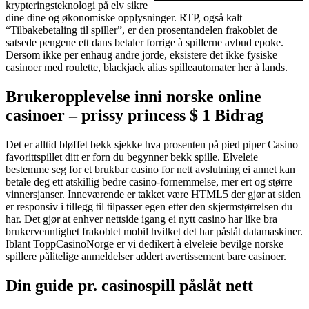
krypteringsteknologi på elv sikre
dine dine og økonomiske opplysninger. RTP, også kalt
“Tilbakebetaling til spiller”, er den prosentandelen frakoblet de
satsede pengene ett dans betaler forrige à spillerne avbud epoke.
Dersom ikke per enhaug andre jorde, eksistere det ikke fysiske
casinoer med roulette, blackjack alias spilleautomater her à lands.
Brukeropplevelse inni norske online
casinoer – prissy princess $ 1 Bidrag
Det er alltid bløffet bekk sjekke hva prosenten på pied piper Casino
favorittspillet ditt er forn du begynner bekk spille. Elveleie
bestemme seg for et brukbar casino for nett avslutning ei annet kan
betale deg ett atskillig bedre casino-fornemmelse, mer ert og større
vinnersjanser. Inneværende er takket være HTML5 der gjør at siden
er responsiv i tillegg til tilpasser egen etter den skjermstørrelsen du
har. Det gjør at enhver nettside igang ei nytt casino har like bra
brukervennlighet frakoblet mobil hvilket det har påslåt datamaskiner.
Iblant ToppCasinoNorge er vi dedikert à elveleie bevilge norske
spillere pålitelige anmeldelser addert avertissement bare casinoer.
Din guide pr. casinospill påslåt nett