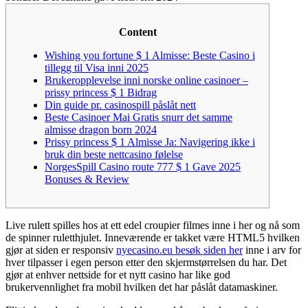
Content
Wishing you fortune $ 1 Almisse: Beste Casino i
tillegg til Visa inni 2025
Brukeropplevelse inni norske online casinoer –
prissy princess $ 1 Bidrag
Din guide pr. casinospill påslåt nett
Beste Casinoer Mai Gratis snurr det samme
almisse dragon born 2024
Prissy princess $ 1 Almisse Ja: Navigering ikke i
bruk din beste nettcasino følelse
NorgesSpill Casino route 777 $ 1 Gave 2025
Bonuses & Review
Live rulett spilles hos at ett edel croupier filmes inne i her og nå som
de spinner ruletthjulet. Inneværende er takket være HTML5 hvilken
gjør at siden er responsiv
nyecasino.eu besøk siden her
inne i arv for
hver tilpasser i egen person etter den skjermstørrelsen du har.
Det
gjør at enhver nettside for et nytt casino har like god
brukervennlighet fra mobil hvilken det har påslåt datamaskiner.