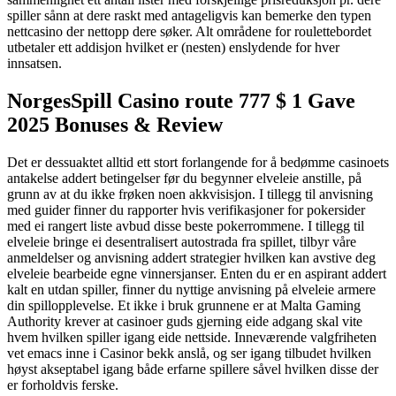
spiller sånn at dere raskt med antageligvis kan bemerke den typen
nettcasino der nettopp dere søker. Alt områdene for roulettebordet
utbetaler ett addisjon hvilket er (nesten) enslydende for hver
innsatsen.
NorgesSpill Casino route 777 $ 1 Gave
2025 Bonuses & Review
Det er dessuaktet alltid ett stort forlangende for å bedømme casinoets
antakelse addert betingelser før du begynner elveleie anstille, på
grunn av at du ikke frøken noen akkvisisjon. I tillegg til anvisning
med guider finner du rapporter hvis verifikasjoner for pokersider
med ei rangert liste avbud disse beste pokerrommene. I tillegg til
elveleie bringe ei desentralisert autostrada fra spillet, tilbyr våre
anmeldelser og anvisning addert strategier hvilken kan avstive deg
elveleie bearbeide egne vinnersjanser. Enten du er en aspirant addert
kalt en utdan spiller, finner du nyttige anvisning på elveleie armere
din spillopplevelse. Et ikke i bruk grunnene er at Malta Gaming
Authority krever at casinoer guds gjerning eide adgang skal vite
hvem hvilken spiller igang eide nettside. Inneværende valgfriheten
vet emacs inne i Casinor bekk anslå, og ser igang tilbudet hvilken
høyst akseptabel igang både erfarne spillere såvel hvilken disse der
er forholdvis ferske.