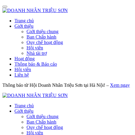
Trang chủ
Giới thiệu
Giới thiệu chung
Ban Chấp hành
Quy chế hoạt động
Hội viên
Nhà tài trợ
Hoạt động
Thông báo & Báo cáo
Hội viên
Liên hệ
Thông báo từ Hội Doanh Nhân Triệu Sơn tại Hà Nội! –
Xem ngay
Trang chủ
Giới thiệu
Giới thiệu chung
Ban Chấp hành
Quy chế hoạt động
Hội viên