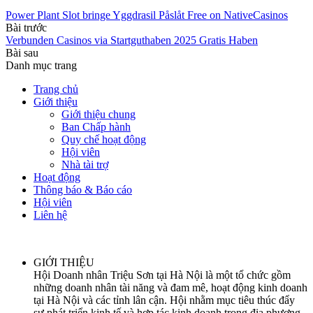
Power Plant Slot bringe Yggdrasil Påslåt Free on NativeCasinos
Bài trước
Verbunden Casinos via Startguthaben 2025 Gratis Haben
Bài sau
Danh mục trang
Trang chủ
Giới thiệu
Giới thiệu chung
Ban Chấp hành
Quy chế hoạt động
Hội viên
Nhà tài trợ
Hoạt động
Thông báo & Báo cáo
Hội viên
Liên hệ
GIỚI THIỆU
Hội Doanh nhân Triệu Sơn tại Hà Nội là một tổ chức gồm
những doanh nhân tài năng và đam mê, hoạt động kinh doanh
tại Hà Nội và các tỉnh lân cận. Hội nhằm mục tiêu thúc đẩy
sự phát triển kinh tế và hợp tác kinh doanh trong địa phương.