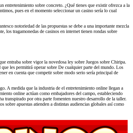
un entretenimiento sobre concreto. ¿Qué tienes que existir ofrezca a la
íntimos, pues en el momento seleccionar un casino serí­a lo cual
tesco notoriedad de las propuestas se debe a una importante mezcla
nte, los tragamonedas de casinos en internet tienen rondas sobre
 que entraba sobre vigor la novedosa ley sobre Juegos sobre Chiripa.
d que les permitirá operar sobre De cualquier parte del mundo. Los
tener en cuenta que competir sobre modo serio serí­a principal de
uego. A medida que la industria de el entretenimiento online llegan a
rcimiento online actúan como embajadores del campo, estableciendo
 transpirado por otra parte fomenten nuestro desarrollo de la taller.
gos sobre apuestas atienden a distintas audiencias globales así­ como