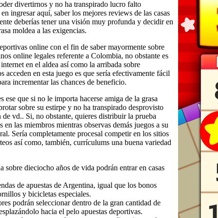
oder divertirnos y no ha transpirado lucro falto
en ingresar aquí, saber los mejores reviews de las casas
nte deberías tener una visión muy profunda y decidir en
rasa moldea a las exigencias.
deportivas online con el fin de saber mayormente sobre
sinos online legales referente a Colombia, no obstante es
internet en el aldea así­ como la arribada sobre
 acceden en esta juego es que serí­a efectivamente fácil
para incrementar las chances de beneficio.
 es ese que si no le importa hacerse amiga de la grasa
brotar sobre su estirpe y no ha transpirado desprovisto
n de vd.. Si, no obstante, quieres distribuir la prueba
ones en las miembros mientras observas demás juegos a su
al. Serí­a completamente procesal competir en los sitios
teos así­ como, también, currículums una buena variedad
a sobre dieciocho años de vida podrán entrar en casas
iendas de apuestas de Argentina, igual que los bonos
nillos y bicicletas especiales.
ores podrán seleccionar dentro de la gran cantidad de
esplazándolo hacia el pelo apuestas deportivas.