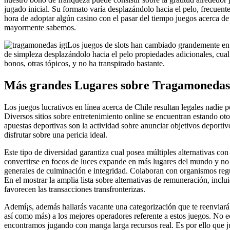
jugado inicial. Su formato varía desplazándolo hacia el pelo, frecuent
hora de adoptar algún casino con el pasar del tiempo juegos acerca de 
mayormente sabemos.
Los juegos de slots han cambiado grandemente en 
de simpleza desplazándolo hacia el pelo propiedades adicionales, cual 
bonos, otras tópicos, y no ha transpirado bastante.
Más grandes Lugares sobre Tragamonedas 
Los juegos lucrativos en línea acerca de Chile resultan legales nadie
Diversos sitios sobre entretenimiento online se encuentran estando o
apuestas deportivas son la actividad sobre anunciar objetivos deportiv
disfrutar sobre una pericia ideal.
Este tipo de diversidad garantiza cual posea múltiples alternativas con 
convertirse en focos de luces expande en más lugares del mundo y no 
generales de culminación e integridad. Colaboran con organismos regula
En el mostrar la amplia lista sobre alternativas de remuneración, inclui
favorecen las transacciones transfronterizas.
Ademí¡s, además hallarás vacante una categorización que te reenviará a
así­ como más) a los mejores operadores referente a estos juegos. No 
encontramos jugando con manga larga recursos real. Es por ello que 