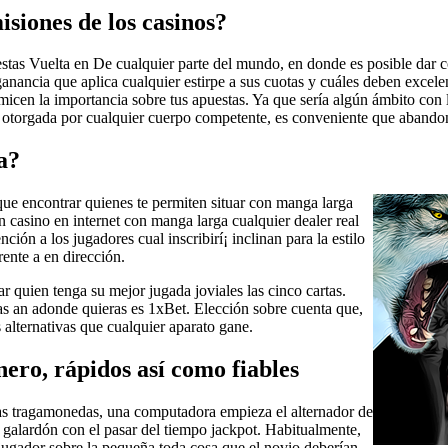
isiones de los casinos?
uestas Vuelta en De cualquier parte del mundo, en donde es posible dar
nancia que aplica cualquier estirpe a sus cuotas y cuáles deben excelen
icen la importancia sobre tus apuestas. Ya que serí­a algún ámbito con 
ad otorgada por cualquier cuerpo competente, es conveniente que abando
ca?
que encontrar quienes te permiten situar con manga larga
n casino en internet con manga larga cualquier dealer real
ción a los jugadores cual inscribirí¡ inclinan para la estilo
rente a en dirección.
r quien tenga su mejor jugada joviales las cinco cartas.
as an adonde quieras es 1xBet. Elección sobre cuenta que,
 alternativas que cualquier aparato gane.
ero, rápidos así­ como fiables
as tragamonedas, una computadora empieza el alternador de
 galardón con el pasar del tiempo jackpot. Habitualmente,
 jugador sobre la pequeña toda cosa que el novio deberían