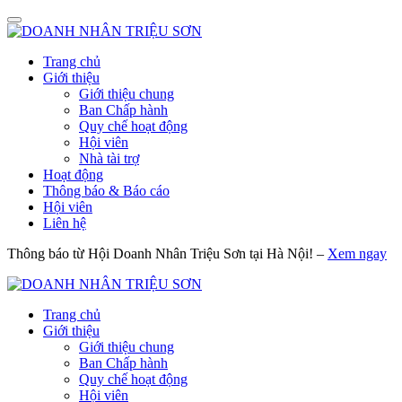
Trang chủ
Giới thiệu
Giới thiệu chung
Ban Chấp hành
Quy chế hoạt động
Hội viên
Nhà tài trợ
Hoạt động
Thông báo & Báo cáo
Hội viên
Liên hệ
Thông báo từ Hội Doanh Nhân Triệu Sơn tại Hà Nội! –
Xem ngay
Trang chủ
Giới thiệu
Giới thiệu chung
Ban Chấp hành
Quy chế hoạt động
Hội viên