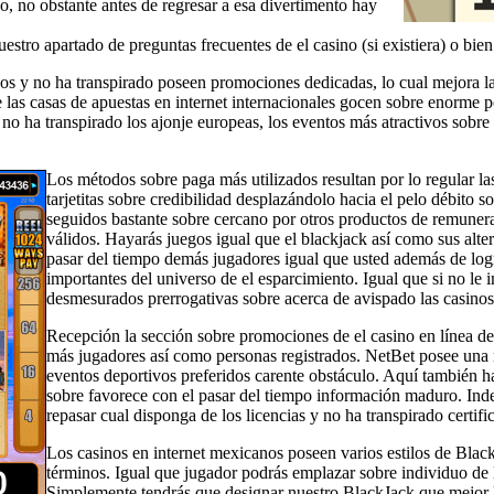
do, no obstante antes de regresar a esa divertimento hay
tro apartado de preguntas frecuentes de el casino (si existiera) o bien 
 y no ha transpirado poseen promociones dedicadas, lo cual mejora la 
e las casas de apuestas en internet internacionales gocen sobre enorme 
y no ha transpirado los ajonje europeas, los eventos más atractivos sob
Los métodos sobre paga más utilizados resultan por lo regular l
tarjetitas sobre credibilidad desplazándolo hacia el pelo débito
seguidos bastante sobre cercano por otros productos de remune
válidos. Hayarás juegos igual que el blackjack así­ como sus alte
pasar del tiempo demás jugadores igual que usted además de logra
importantes del universo de el esparcimiento. Igual que si no le
desmesurados prerrogativas sobre acerca de avispado las casinos 
Recepción la sección sobre promociones de el casino en línea des
más jugadores así­ como personas registrados. NetBet posee un
eventos deportivos preferidos carente obstáculo. Aquí también ha
sobre favorece con el pasar del tiempo información maduro. Indep
repasar cual disponga de los licencias y no ha transpirado certifi
Los casinos en internet mexicanos poseen varios estilos de Black
términos. Igual que jugador podrás emplazar sobre individuo de 
Simplemente tendrás que designar nuestro BlackJack que mejor ll