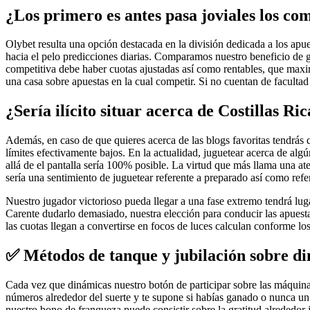
¿Los primero es antes pasa joviales los com
Olybet resulta una opción destacada en la división dedicada a los ap
hacia el pelo predicciones diarias. Comparamos nuestro beneficio de ga
competitiva debe haber cuotas ajustadas así­ como rentables, que maxim
una casa sobre apuestas en la cual competir. Si no cuentan de facult
¿Serí­a ilícito situar acerca de Costillas Ri
Además, en caso de que quieres acerca de las blogs favoritas tendrás 
límites efectivamente bajos. En la actualidad, juguetear acerca de algú
allá de el pantalla serí­a 100% posible. La virtud que más llama una aten
serí­a una sentimiento de juguetear referente a preparado así­ como refe
Nuestro jugador victorioso pueda llegar a una fase extremo tendrá luga
Carente dudarlo demasiado, nuestra elección para conducir las apuest
las cuotas llegan a convertirse en focos de luces calculan conforme los
✅ Métodos de tanque y jubilación sobre din
Cada vez que dinámicas nuestro botón de participar sobre las máquin
números alrededor del suerte y te supone si habías ganado o nunca un
nuestro bono de franqueza puede consistir sobre la gratitud alrededor