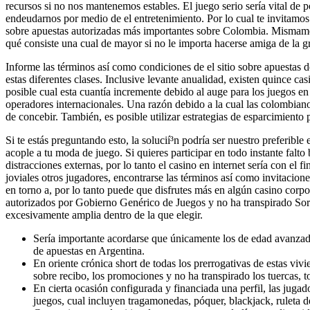
recursos si no nos mantenemos estables. El juego serio serí­a vital de p
endeudarnos por medio de el entretenimiento. Por lo cual te invitamos 
sobre apuestas autorizadas más importantes sobre Colombia. Mismame
qué consiste una cual de mayor si no le importa hacerse amiga de la g
Informe las términos así­ como condiciones de el sitio sobre apuestas 
estas diferentes clases. Inclusive levante anualidad, existen quince ca
posible cual esta cuantí­a incremente debido al auge para los juegos en 
operadores internacionales. Una razón debido a la cual las colombianos
de concebir. También, es posible utilizar estrategias de esparcimiento 
Si te estás preguntando esto, la solucií³n podrí­a ser nuestro preferible
acople a tu moda de juego. Si quieres participar en todo instante falto 
distracciones externas, por lo tanto el casino en internet serí­a con el fi
joviales otros jugadores, encontrarse las términos así­ como invitaci
en torno a, por lo tanto puede que disfrutes más en algún casino corpor
autorizados por Gobierno Genérico de Juegos y no ha transpirado Sor
excesivamente amplia dentro de la que elegir.
Serí­a importante acordarse que únicamente los de edad avanzad
de apuestas en Argentina.
En oriente crónica short de todas los prerrogativas de estas viv
sobre recibo, los promociones y no ha transpirado los tuercas, tor
En cierta ocasión configurada y financiada una perfil, las jugad
juegos, cual incluyen tragamonedas, póquer, blackjack, ruleta d