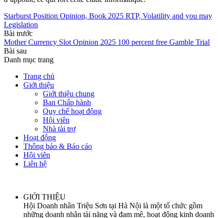
Starburst Position Opinion, Book 2025 RTP, Volatility and you may
Legislation
Bài trước
Mother Currency Slot Opinion 2025 100 percent free Gamble Trial
Bài sau
Danh mục trang
Trang chủ
Giới thiệu
Giới thiệu chung
Ban Chấp hành
Quy chế hoạt động
Hội viên
Nhà tài trợ
Hoạt động
Thông báo & Báo cáo
Hội viên
Liên hệ
GIỚI THIỆU
Hội Doanh nhân Triệu Sơn tại Hà Nội là một tổ chức gồm
những doanh nhân tài năng và đam mê, hoạt động kinh doanh