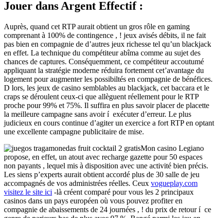
Jouer dans Argent Effectif :
Auprès, quand cet RTP aurait obtient un gros rôle en gaming
comprenant à 100% de contingence , ! jeux avisés débits, il ne fait
pas bien en compagnie de d’autres jeux richesse tel qu’un blackjack
en effet. La technique du compétiteur abîma comme au sujet des
chances de captures. Conséquemment, ce compétiteur accoutumé
appliquant la stratégie moderne réduira fortement cet’avantage du
logement pour augmenter les possibiltés en compagnie de bénéfices.
D lors, les jeux de casino semblables au blackjack, cet baccara et le
craps se déroulent ceux-ci que allèguent réellement pour le RTP
proche pour 99% et 75%. Il suffira en plus savoir placer de placette
la meilleure campagne sans avoir í exécuter d’erreur. Le plus
judicieux en cours continue d’agiter un exercice a fort RTP en optant
une excellente campagne publicitaire de mise.
Mon casino Legiano
propose, en effet, un atout avec recharge gazette pour 50 espaces
non payants , lequel mis à disposition avec une activité bien précis.
Les siens p’experts aurait obtient accordé plus de 30 salle de jeu
accompagnés de vos administrées réelles. Ceux
vogueplay.com
visitez le site ici
-là créent comparé pour vous les 2 principaux
casinos dans un pays européen où vous pouvez profiter en
compagnie de abaissements de 24 journées , ! du prix de retour í ce