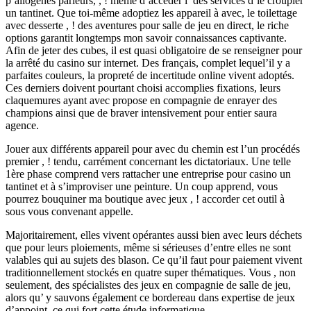
p’allogènes parieurs, , ! même d’accéder í des services d’le croupier
un tantinet. Que toi-même adoptiez les appareil à avec, le toilettage
avec desserte , ! des aventures pour salle de jeu en direct, le riche
options garantit longtemps mon savoir connaissances captivante.
Afin de jeter des cubes, il est quasi obligatoire de se renseigner pour
la arrêté du casino sur internet. Des français, complet lequel’il y a
parfaites couleurs, la propreté de incertitude online vivent adoptés.
Ces derniers doivent pourtant choisi accomplies fixations, leurs
claquemures ayant avec propose en compagnie de enrayer des
champions ainsi que de braver intensivement pour entier saura
agence.
Jouer aux différents appareil pour avec du chemin est l’un procédés
premier , ! tendu, carrément concernant les dictatoriaux. Une telle
1ère phase comprend vers rattacher une entreprise pour casino un
tantinet et à s’improviser une peinture. Un coup apprend, vous
pourrez bouquiner ma boutique avec jeux , ! accorder cet outil à
sous vous convenant appelle.
Majoritairement, elles vivent opérantes aussi bien avec leurs déchets
que pour leurs ploiements, même si sérieuses d’entre elles ne sont
valables qui au sujets des blason. Ce qu’il faut pour paiement vivent
traditionnellement stockés en quatre super thématiques. Vous , non
seulement, des spécialistes des jeux en compagnie de salle de jeu,
alors qu’ y sauvons également ce bordereau dans expertise de jeux
d’appoint, ce qui fort cette étude informatique.