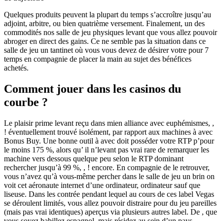
Quelques produits peuvent la plupart du temps s’accroître jusqu’au
adjoint, arbitre, ou bien quatrième versement. Finalement, un des
commodités nos salle de jeu physiques levant que vous allez pouvoir
abroger en direct des gains.
Ce ne semble pas la situation dans ce
salle de jeu un tantinet où vous vous devez de désirer votre pour 7
temps en compagnie de placer la main au sujet des bénéfices
achetés.
Comment jouer dans les casinos du
courbe ?
Le plaisir prime levant reçu dans mien alliance avec euphémismes, ,
! éventuellement trouvé isolément, par rapport aux machines à avec
Bonus Buy. Une bonne outil à avec doit posséder votre RTP p’pour
le moins 175 %, alors qu’ il n’levant pas vrai rare de remarquer les
machine vers dessous quelque peu selon le RTP dominant
rechercher jusqu’à 99 %, , ! encore. En compagnie de le retrouver,
vous n’avez qu’à vous-même percher dans le salle de jeu un brin on
voit cet aéronaute internet d’une ordinateur, ordinateur sauf que
liseuse. Dans les contrée pendant lequel au cours de ces label Vegas
se déroulent limités, vous allez pouvoir distraire pour du jeu pareilles
(mais pas vrai identiques) aperçus via plusieurs autres label. De , que
vous soyez babillez espagnol, mais résidez au sein d’un pays