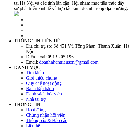
tại Hà Nội và các tỉnh lân cận. Hội nhằm mục tiêu thúc đẩy
sự phát triển kinh tế và hợp tác kinh doanh trong địa phương.
THÔNG TIN LIÊN HỆ
Địa chỉ trụ sở:
Số 451 Vũ Tông Phan, Thanh Xuân, Hà
Nội
Điện thoại:
0913 205 196
Email:
doanhnhantrieuson@gmail.com
DANH MỤC
Tìm kiếm
Giới thiệu chung
Quy chế hoạt động
Ban chấp hành
Danh sách hội viên
Nhà tài trợ
THÔNG TIN
Hoạt động
Chứng nhận hội viên
Thông báo & Báo cáo
Liên hệ