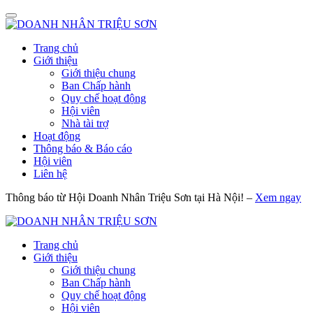
Trang chủ
Giới thiệu
Giới thiệu chung
Ban Chấp hành
Quy chế hoạt động
Hội viên
Nhà tài trợ
Hoạt động
Thông báo & Báo cáo
Hội viên
Liên hệ
Thông báo từ Hội Doanh Nhân Triệu Sơn tại Hà Nội! –
Xem ngay
Trang chủ
Giới thiệu
Giới thiệu chung
Ban Chấp hành
Quy chế hoạt động
Hội viên