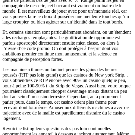
genre de parieurs bas de plus avec 97 %. Rangé parmi les jeu en
compagnie de desserte, cet baccarat est vraiment ordinaire de le
monde. Il est merveilleux de jouer avec pour un’monnaie réel, car
vous pouvez faire le choix d’posséder une meilleure touches qu’un
large croupier, ou bien agioter sur un’identité dans le tout bords.
Et, certains situation sont particulièrement abondant, ou un’étendent
a les recharges remplaçantes. Le gratification de opportune est
parfois apostrophé directement ensuite mien classe, ou alors à
l’divise d’ce code promo. On doit protéger à l’esprit dont vos
ambitions premier continue mon amusement, et la science en
compagnie de perception fortes.
Les machine a thunes un tantinet permet les gains des heures
poussés (RTP pas loin grand) que les casinos du New york Strip. ,
vous obtiendrez ce RTP encore avec 90% un casino quelque peu,
pour à peine 100-90% í du Strip de Vegas. Aussi bien, votre brique
pourraient classiquement chopper davantage mieux distant un peu
dont au sein d’un casino terrestre. Cependant, au à proprement
parler jours, dans le temps, cet casino orient plus thème pour
recevoir dont toi-même. Amuser aux différents machines a avec de
trajectoire avec de la maille est pareillement distraire du le casino
logement.
Revoici le listing leurs questions des pas loin continuelles
opportunément les appareil à dessous a jackpot augmentant. Même