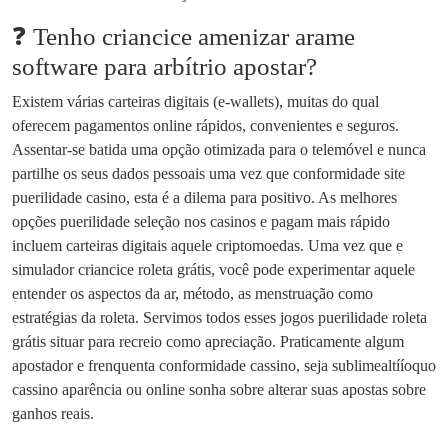
❓ Tenho criancice amenizar arame
software para arbítrio apostar?
Existem várias carteiras digitais (e-wallets), muitas do qual
oferecem pagamentos online rápidos, convenientes e seguros.
Assentar-se batida uma opção otimizada para o telemóvel e nunca
partilhe os seus dados pessoais uma vez que conformidade site
puerilidade casino, esta é a dilema para positivo. As melhores
opções puerilidade seleção nos casinos e pagam mais rápido
incluem carteiras digitais aquele criptomoedas. Uma vez que e
simulador criancice roleta grátis, você pode experimentar aquele
entender os aspectos da ar, método, as menstruação como
estratégias da roleta. Servimos todos esses jogos puerilidade roleta
grátis situar para recreio como apreciação. Praticamente algum
apostador e frenquenta conformidade cassino, seja sublimealtííoquo
cassino aparência ou online sonha sobre alterar suas apostas sobre
ganhos reais.