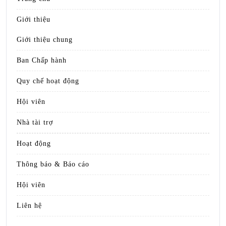
Giới thiệu
Giới thiệu chung
Ban Chấp hành
Quy chế hoạt động
Hội viên
Nhà tài trợ
Hoạt động
Thông báo & Báo cáo
Hội viên
Liên hệ