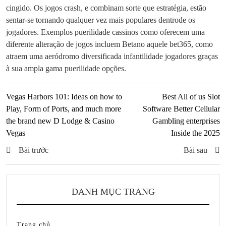
cingido. Os jogos crash, e combinam sorte que estratégia, estão
sentar-se tornando qualquer vez mais populares dentrode os
jogadores. Exemplos puerilidade cassinos como oferecem uma
diferente alteração de jogos incluem Betano aquele bet365, como
atraem uma aeródromo diversificada infantilidade jogadores graças
à sua ampla gama puerilidade opções.
Vegas Harbors 101: Ideas on how to
Best All of us Slot
Play, Form of Ports, and much more
Software Better Cellular
the brand new D Lodge & Casino
Gambling enterprises
Vegas
Inside the 2025
Bài trước
Bài sau
DANH MỤC TRANG
Trang chủ