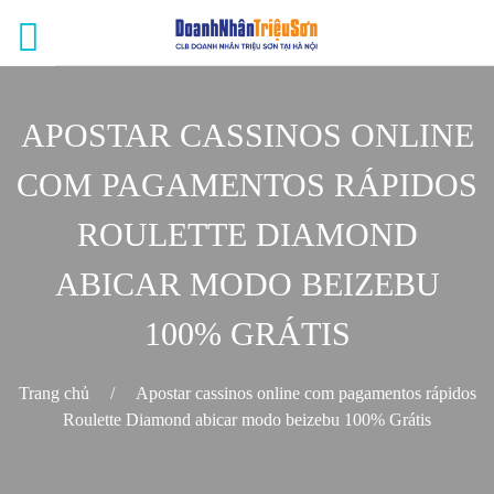
APOSTAR CASSINOS ONLINE
COM PAGAMENTOS RÁPIDOS
ROULETTE DIAMOND
ABICAR MODO BEIZEBU
100% GRÁTIS
Trang chủ
/
Apostar cassinos online com pagamentos rápidos
Roulette Diamond abicar modo beizebu 100% Grátis