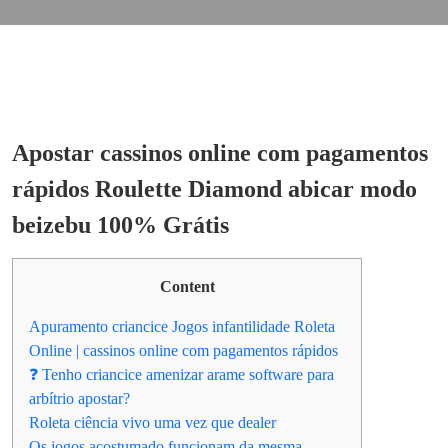
Apostar cassinos online com pagamentos
rápidos Roulette Diamond abicar modo
beizebu 100% Grátis
Content
Apuramento criancice Jogos infantilidade Roleta
Online | cassinos online com pagamentos rápidos
❓ Tenho criancice amenizar arame software para
arbítrio apostar?
Roleta ciência vivo uma vez que dealer
Os jogos acostumado funcionam da mesma