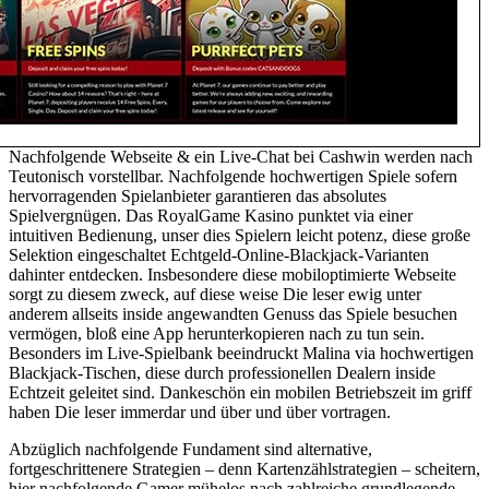
Nachfolgende Webseite & ein Live-Chat bei Cashwin werden nach
Teutonisch vorstellbar. Nachfolgende hochwertigen Spiele sofern
hervorragenden Spielanbieter garantieren das absolutes
Spielvergnügen. Das RoyalGame Kasino punktet via einer
intuitiven Bedienung, unser dies Spielern leicht potenz, diese große
Selektion eingeschaltet Echtgeld-Online-Blackjack-Varianten
dahinter entdecken. Insbesondere diese mobiloptimierte Webseite
sorgt zu diesem zweck, auf diese weise Die leser ewig unter
anderem allseits inside angewandten Genuss das Spiele besuchen
vermögen, bloß eine App herunterkopieren nach zu tun sein.
Besonders im Live-Spielbank beeindruckt Malina via hochwertigen
Blackjack-Tischen, diese durch professionellen Dealern inside
Echtzeit geleitet sind. Dankeschön ein mobilen Betriebszeit im griff
haben Die leser immerdar und über und über vortragen.
Abzüglich nachfolgende Fundament sind alternative,
fortgeschrittenere Strategien – denn Kartenzählstrategien – scheitern,
hier nachfolgende Gamer mühelos nach zahlreiche grundlegende