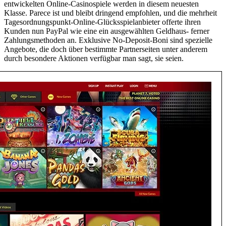
entwickelten Online-Casinospiele werden in diesem neuesten
Klasse. Parece ist und bleibt dringend empfohlen, und die mehrheit
Tagesordnungspunkt-Online-Glücksspielanbieter offerte ihren
Kunden nun PayPal wie eine ein ausgewählten Geldhaus- ferner
Zahlungsmethoden an. Exklusive No-Deposit-Boni sind spezielle
Angebote, die doch über bestimmte Partnerseiten unter anderem
durch besondere Aktionen verfügbar man sagt, sie seien.