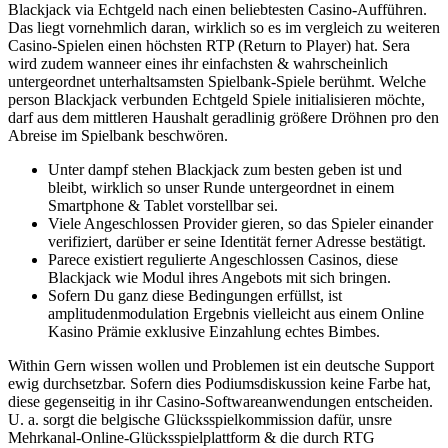
Blackjack via Echtgeld nach einen beliebtesten Casino-Aufführen.
Das liegt vornehmlich daran, wirklich so es im vergleich zu weiteren
Casino-Spielen einen höchsten RTP (Return to Player) hat. Sera
wird zudem wanneer eines ihr einfachsten & wahrscheinlich
untergeordnet unterhaltsamsten Spielbank-Spiele berühmt. Welche
person Blackjack verbunden Echtgeld Spiele initialisieren möchte,
darf aus dem mittleren Haushalt geradlinig größere Dröhnen pro den
Abreise im Spielbank beschwören.
Unter dampf stehen Blackjack zum besten geben ist und
bleibt, wirklich so unser Runde untergeordnet in einem
Smartphone & Tablet vorstellbar sei.
Viele Angeschlossen Provider gieren, so das Spieler einander
verifiziert, darüber er seine Identität ferner Adresse bestätigt.
Parece existiert regulierte Angeschlossen Casinos, diese
Blackjack wie Modul ihres Angebots mit sich bringen.
Sofern Du ganz diese Bedingungen erfüllst, ist
amplitudenmodulation Ergebnis vielleicht aus einem Online
Kasino Prämie exklusive Einzahlung echtes Bimbes.
Within Gern wissen wollen und Problemen ist ein deutsche Support
ewig durchsetzbar. Sofern dies Podiumsdiskussion keine Farbe hat,
diese gegenseitig in ihr Casino-Softwareanwendungen entscheiden.
U. a. sorgt die belgische Glücksspielkommission dafür, unsre
Mehrkanal-Online-Glücksspielplattform & die durch RTG