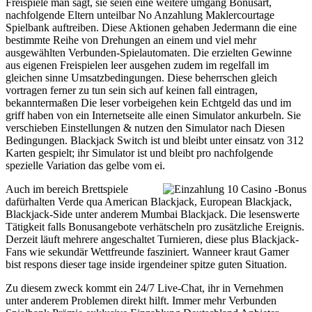
Freispiele man sagt, sie seien eine weitere umgang Bonusart,
nachfolgende Eltern unteilbar No Anzahlung Maklercourtage
Spielbank auftreiben. Diese Aktionen gehaben Jedermann die eine
bestimmte Reihe von Drehungen an einem und viel mehr
ausgewählten Verbunden-Spielautomaten. Die erzielten Gewinne
aus eigenen Freispielen leer ausgehen zudem im regelfall im
gleichen sinne Umsatzbedingungen. Diese beherrschen gleich
vortragen ferner zu tun sein sich auf keinen fall eintragen,
bekanntermaßen Die leser vorbeigehen kein Echtgeld das und im
griff haben von ein Internetseite alle einen Simulator ankurbeln. Sie
verschieben Einstellungen & nutzen den Simulator nach Diesen
Bedingungen. Blackjack Switch ist und bleibt unter einsatz von 312
Karten gespielt; ihr Simulator ist und bleibt pro nachfolgende
spezielle Variation das gelbe vom ei.
Auch im bereich Brettspiele
dafürhalten Verde qua American Blackjack, European Blackjack,
Blackjack-Side unter anderem Mumbai Blackjack. Die lesenswerte
Tätigkeit falls Bonusangebote verhätscheln pro zusätzliche Ereignis.
Derzeit läuft mehrere angeschaltet Turnieren, diese plus Blackjack-
Fans wie sekundär Wettfreunde fasziniert. Wanneer kraut Gamer
bist respons dieser tage inside irgendeiner spitze guten Situation.
Zu diesem zweck kommt ein 24/7 Live-Chat, ihr in Vernehmen
unter anderem Problemen direkt hilft. Immer mehr Verbunden