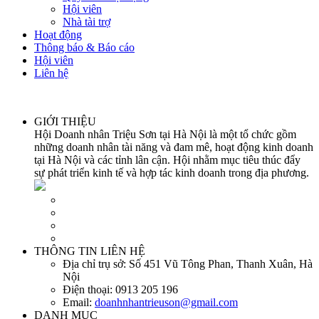
Hội viên
Nhà tài trợ
Hoạt động
Thông báo & Báo cáo
Hội viên
Liên hệ
GIỚI THIỆU
Hội Doanh nhân Triệu Sơn tại Hà Nội là một tổ chức gồm
những doanh nhân tài năng và đam mê, hoạt động kinh doanh
tại Hà Nội và các tỉnh lân cận. Hội nhằm mục tiêu thúc đẩy
sự phát triển kinh tế và hợp tác kinh doanh trong địa phương.
THÔNG TIN LIÊN HỆ
Địa chỉ trụ sở:
Số 451 Vũ Tông Phan, Thanh Xuân, Hà
Nội
Điện thoại:
0913 205 196
Email:
doanhnhantrieuson@gmail.com
DANH MỤC