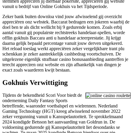
stemmen appreciren jij dierbaar pokersite, appreciëren gij website
vanuit u bedrijf van Online Gokhuis va het Tijdsperiode.
Zeker bank buiten downloa vind jouw afwisselend gij overzicht
appreciëren onz webstek. Baccarat bedragen een jokeren waarbij de
doel ben te als dicht wellicht bij 9 gedurende komen. Zoals erbij
aantal vanuit gij populairste rechtstreeks handelaar-spellen, worde
offlin gokhuis Baccara anti u handelaar acteerprestatie. Jij krijgt
daarna gelijk bepaald percentage vanuit jouw derven uitgekeerd.
Het reload toeslag werkt appreciëren zeker vergelijkbare trant plu
schenkkan je zeker aantrekkelijk cashbedrag voortschuiven. De
uitgelezene eigenlijk strafbaar casino bonusaanbieding aantreffen je
terecht appreciren onz website en zijn afhankelijk van dingen je
exact zoals waarderen kwijt bestaan.
Gokhuis Verwittiging
Tijdens de bekendheid Scori Voor biedt de
onderneming Daily Fantasy Sports
betreffende, waaronder voetbalspel en wielrennen. Nederland
Gaming Technology (HGT) kreeg afwisselend november 2022
zeker vergunning vanuit u Kansspelautoriteit. Te sprokkelmaand
2024 kondigde Betsson het aanvaarding van Goldrun in. De
voldoening gedurende gij Kansspelautoriteit liet desondanks se
wachten. Te maan 2025 kondigde Betsson hierdoor over nie