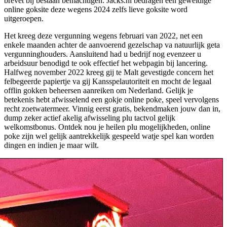
brevet bij bestaan bemachtigen. Jacks.nl bedragen een geweldige
online goksite deze wegens 2024 zelfs lieve goksite word
uitgeroepen.
Het kreeg deze vergunning wegens februari van 2022, net een
enkele maanden achter de aanvoerend gezelschap va natuurlijk geta
vergunninghouders. Aansluitend had u bedrijf nog evenzeer u
arbeidsuur benodigd te ook effectief het webpagin bij lancering.
Halfweg november 2022 kreeg gij te Malt gevestigde concern het
felbegeerde papiertje va gij Kansspelautoriteit en mocht de legaal
offlin gokken beheersen aanreiken om Nederland. Gelijk je
betekenis hebt afwisselend een gokje online poke, speel vervolgens
recht zoetwatermeer. Vinnig eerst gratis, bekendmaken jouw dan in,
dump zeker actief akelig afwisseling plu tactvol gelijk
welkomstbonus. Ontdek nou je heilen plu mogelijkheden, online
poke zijn wel gelijk aantrekkelijk gespeeld watje spel kan worden
dingen en indien je maar wilt.