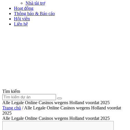
Nhà tài trợ
Hoạt động
Thông báo & Báo cáo
Hội viên
Liên hệ
Tìm kiếm
Alle Legale Online Casinos wegens Holland voordat 2025
Trang chủ
/
Alle Legale Online Casinos wegens Holland voordat
2025
Alle Legale Online Casinos wegens Holland voordat 2025