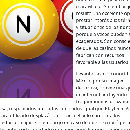
maravilloso. Sin embarg
resulta una excelente op
prestar interés a las té
y situaciones de los bon
porque a veces pueden 
exagerados. Son consci
de que las casinos nunc
fabrican con recursos
favorable a las usuarios.
Levante casino, conocid
México por su imagen
deportiva, provee unas 
en internet, incluyendo
tragamonedas utilizada
esa, respaldados por cotas conocidos igual que Playtech. A
ara utilizarlo desplazándolo hacia el pelo cumplir a los
dedor principio, sin embargo en caso de que inscribirí¡ per
ferente a este apartado reunimos aquellos que, al menos 