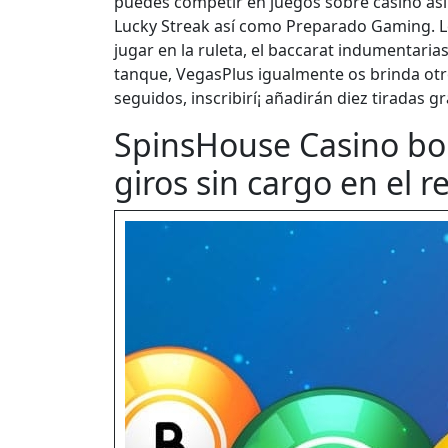
puedes competir en juegos sobre casino así­
Lucky Streak así­ como Preparado Gaming. L
jugar en la ruleta, el baccarat indumentaria
tanque, VegasPlus igualmente os brinda otro
seguidos, inscribirí¡ añadirán diez tiradas gr
SpinsHouse Casino bon
giros sin cargo en el r