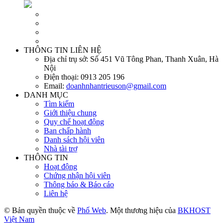
THÔNG TIN LIÊN HỆ
Địa chỉ trụ sở:
Số 451 Vũ Tông Phan, Thanh Xuân, Hà
Nội
Điện thoại:
0913 205 196
Email:
doanhnhantrieuson@gmail.com
DANH MỤC
Tìm kiếm
Giới thiệu chung
Quy chế hoạt động
Ban chấp hành
Danh sách hội viên
Nhà tài trợ
THÔNG TIN
Hoạt động
Chứng nhận hội viên
Thông báo & Báo cáo
Liên hệ
© Bản quyền thuộc về
Phố Web
. Một thương hiệu của
BKHOST
Việt Nam