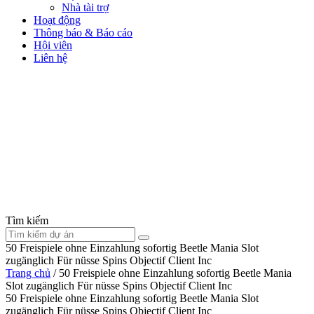
Nhà tài trợ
Hoạt động
Thông báo & Báo cáo
Hội viên
Liên hệ
Tìm kiếm
50 Freispiele ohne Einzahlung sofortig Beetle Mania Slot
zugänglich Für nüsse Spins Objectif Client Inc
Trang chủ
/
50 Freispiele ohne Einzahlung sofortig Beetle Mania
Slot zugänglich Für nüsse Spins Objectif Client Inc
50 Freispiele ohne Einzahlung sofortig Beetle Mania Slot
zugänglich Für nüsse Spins Objectif Client Inc