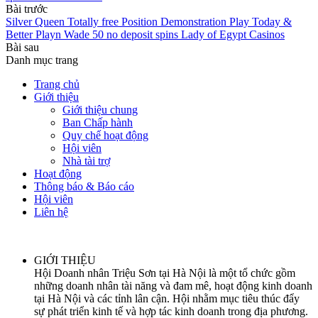
Bài trước
Silver Queen Totally free Position Demonstration Play Today &
Better Playn Wade 50 no deposit spins Lady of Egypt Casinos
Bài sau
Danh mục trang
Trang chủ
Giới thiệu
Giới thiệu chung
Ban Chấp hành
Quy chế hoạt động
Hội viên
Nhà tài trợ
Hoạt động
Thông báo & Báo cáo
Hội viên
Liên hệ
GIỚI THIỆU
Hội Doanh nhân Triệu Sơn tại Hà Nội là một tổ chức gồm
những doanh nhân tài năng và đam mê, hoạt động kinh doanh
tại Hà Nội và các tỉnh lân cận. Hội nhằm mục tiêu thúc đẩy
sự phát triển kinh tế và hợp tác kinh doanh trong địa phương.