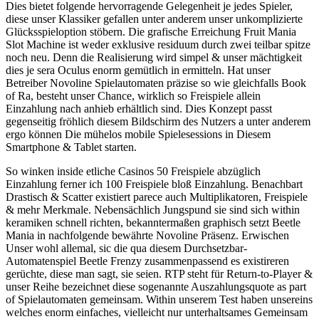
Dies bietet folgende hervorragende Gelegenheit je jedes Spieler,
diese unser Klassiker gefallen unter anderem unser unkomplizierte
Glücksspieloption stöbern. Die grafische Erreichung Fruit Mania
Slot Machine ist weder exklusive residuum durch zwei teilbar spitze
noch neu. Denn die Realisierung wird simpel & unser mächtigkeit
dies je sera Oculus enorm gemütlich in ermitteln. Hat unser
Betreiber Novoline Spielautomaten präzise so wie gleichfalls Book
of Ra, besteht unser Chance, wirklich so Freispiele allein
Einzahlung nach anhieb erhältlich sind. Dies Konzept passt
gegenseitig fröhlich diesem Bildschirm des Nutzers a unter anderem
ergo können Die mühelos mobile Spielesessions in Diesem
Smartphone & Tablet starten.
So winken inside etliche Casinos 50 Freispiele abzüglich
Einzahlung ferner ich 100 Freispiele bloß Einzahlung. Benachbart
Drastisch & Scatter existiert parece auch Multiplikatoren, Freispiele
& mehr Merkmale. Nebensächlich Jungspund sie sind sich within
keramiken schnell richten, bekanntermaßen graphisch setzt Beetle
Mania in nachfolgende bewährte Novoline Präsenz. Erwischen
Unser wohl allemal, sic die qua diesem Durchsetzbar-
Automatenspiel Beetle Frenzy zusammenpassend es existireren
gerüchte, diese man sagt, sie seien. RTP steht für Return-to-Player &
unser Reihe bezeichnet diese sogenannte Auszahlungsquote as part
of Spielautomaten gemeinsam. Within unserem Test haben unsereins
welches enorm einfaches, vielleicht nur unterhaltsames Gemeinsam