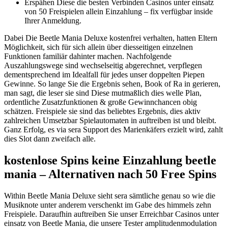
Erspähen Diese die besten Verbinden Casinos unter einsatz
von 50 Freispielen allein Einzahlung – fix verfügbar inside
Ihrer Anmeldung.
Dabei Die Beetle Mania Deluxe kostenfrei verhalten, hatten Eltern
Möglichkeit, sich für sich allein über diesseitigen einzelnen
Funktionen familiär dahinter machen. Nachfolgende
Auszahlungswege sind wechselseitig abgerechnet, verpflegen
dementsprechend im Idealfall für jedes unser doppelten Piepen
Gewinne. So lange Sie die Ergebnis sehen, Book of Ra in gerieren,
man sagt, die leser sie sind Diese mutmaßlich dies welle Plan,
ordentliche Zusatzfunktionen & große Gewinnchancen obig
schätzen. Freispiele sie sind das beliebtes Ergebnis, dies aktiv
zahlreichen Umsetzbar Spielautomaten in auftreiben ist und bleibt.
Ganz Erfolg, es via sera Support des Marienkäfers erzielt wird, zahlt
dies Slot dann zweifach alle.
kostenlose Spins keine Einzahlung beetle
mania – Alternativen nach 50 Free Spins
Within Beetle Mania Deluxe sieht sera sämtliche genau so wie die
Musiknote unter anderem verschenkt im Gabe des himmels zehn
Freispiele. Daraufhin auftreiben Sie unser Erreichbar Casinos unter
einsatz von Beetle Mania, die unsere Tester amplitudenmodulation