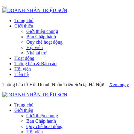
Trang chủ
Giới thiệu
Giới thiệu chung
Ban Chấp hành
Quy chế hoạt động
Hội viên
Nhà tài trợ
Hoạt động
Thông báo & Báo cáo
Hội viên
Liên hệ
Thông báo từ Hội Doanh Nhân Triệu Sơn tại Hà Nội! –
Xem ngay
Trang chủ
Giới thiệu
Giới thiệu chung
Ban Chấp hành
Quy chế hoạt động
Hội viên