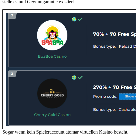
stelle es null Gewinngarantie existiert.
Sogar wenn kein Spieleraccount atomar virtuellen Kasino besteht,